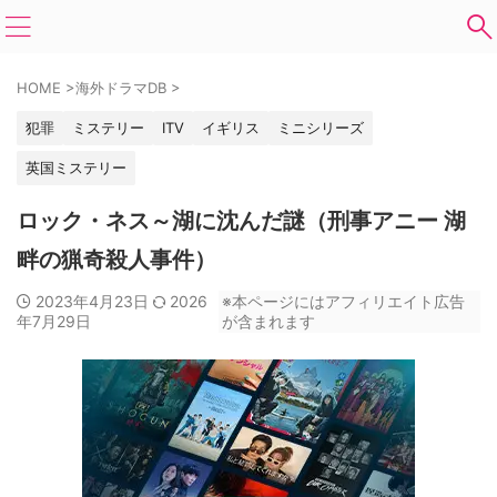
HOME
>
海外ドラマDB
>
犯罪
ミステリー
ITV
イギリス
ミニシリーズ
英国ミステリー
ロック・ネス～湖に沈んだ謎（刑事アニー 湖
畔の猟奇殺人事件）
2023年4月23日
2026
※本ページにはアフィリエイト広告
年7月29日
が含まれます