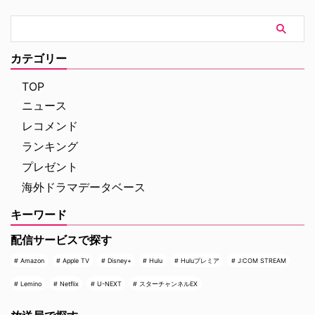
トした本作。イギリス海峡に浮か
の裏側を明かす特別映像が公開さ
ぶジャージー島を舞台に、警部の
れた。 世界中で大ヒットを記
ジム・ベルジュラックが事件に挑
録！ 映画史に残る快挙を達成 ソ
む人気シリーズだ。本国イギリス
ニー・ピクチャーズ配給、トム・
カテゴリー
で2025年にシーズン1（『警部ベ
ホランド演じるピーター・パーカ
ルジュラック～豪邸に …
ー＝スパイダーマンの新たなる物
TOP
語、『スパイダーマン：ブラン
ニュース
ド・ニュー・デイ』が大ヒット …
レコメンド
ランキング
プレゼント
海外ドラマデータベース
キーワード
配信サービスで探す
Amazon
Apple TV
Disney+
Hulu
Huluプレミア
J:COM STREAM
Lemino
Netflix
U-NEXT
スターチャンネルEX