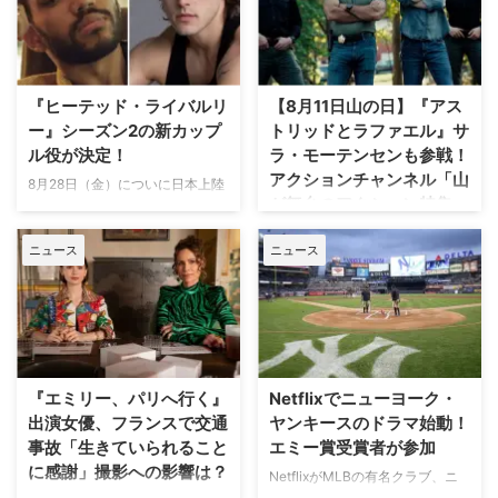
『ヒーテッド・ライバルリ
【8月11日山の日】『アス
ー』シーズン2の新カップ
トリッドとラファエル』サ
ル役が決定！
ラ・モーテンセンも参戦！
アクションチャンネル「山
8月28日（金）についに日本上陸
が舞台のアクション特集」
を果たす話題のドラマ『ヒーテッ
放送
ド・ライバルリー』。そのシーズ
ニュース
ニュース
ン2の新カップル役が分かった。
日本で唯一のアクション海外ドラ
米Deadlineが報じている。 シー
マ専門チャンネル「アクションチ
ズン1の主要カップルも引き続き
ャンネル」にて、8月11日の山の
出演 『ヒーテッド・ライバルリ
日に合わせた特別編成「山が舞台
ー』はカナダの作家レイチェル・
のアクション特集」が放送され
リードによるベストセラー小説
る。 8月11日「山の日」に注目の
「Game Changers」シリーズを
山岳アクション2作品を特別編成
『エミリー、パリへ行く』
Netflixでニューヨーク・
原作とする。シーズン1は小説シ
今回の特集では、米陸軍特殊部隊
出演女優、フランスで交通
ヤンキースのドラマ始動！
リーズ第2作「Heated Rivalry」
出身の保安官が山岳地帯の町で起
事故「生きていられること
エミー賞受賞者が参加
をもとに、氷上で最大のライバル
きる難事件に挑む全米大ヒット作
に感謝」撮影への影響は？
として火花を散らす二人のスター
NetflixがMLBの有名クラブ、ニ
『ブルーリッジ 山岳捜査網』が
選手、カナダ代表のシェーン・ホ