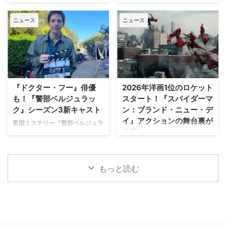
ューヨーク・ヤンキースを題材に
人気Netflixドラマ『エミリー、パ
独占日本初放送。さらに、元特殊
ランダーとロシア出身のイリヤ …
した新作ドラマシリーズの開発を
リへ行く』第6シーズンに出演す
部隊員の父親が娘を守るために大
ニュース
ニュース
進めている。米Varietyが報じ
るイギリス人女優のミニー・ドラ
自然を駆け巡るフランス発の話題
た。 『オザークへようこそ』ジ
イヴァーが、フランスでの撮影休
作『デビルズ・リープ～娘を守
ェイソン・ベイトマンも関与
止期間中に深刻な自動車事故に遭
れ！最強の親父』が一挙放送され
Netflixは、今年3月のMLB開幕戦
っていたことが分かった。 生き
る。雄大な自然の中で繰り広 …
をライヴ配信したのを皮切りに、
ていられることに心から感謝 ミ
7月のホームランダービーもリリ
ニーは過去8週間にわたり、
ースするなど、MLBとの関係性
Instagram上で「パリ近況報告」
『ドクター・フー』俳優
2026年洋画1位のロケット
を深めている。この協力関係は
と題した動画シリーズを投稿。最
も！『警部ベルジュラッ
スタート！『スパイダーマ
2028年まで続く予定だ。今月中
終シーズンの撮影で滞在していた
ク』シーズン3新キャスト
ン：ブランド・ニュー・デ
旬に行われるフィールド・オブ・
パリでの日常をファンに届けてい
イ』アクションの舞台裏が
ドリームス（映画『フィールド・
た。しかし8月6日（木）早朝、
英国ミステリー『警部ベルジュラ
公開
オブ・ドリームス』の舞台となっ
首にネックサポーターを装着して
ック』シーズン3の撮影が始まっ
たアイオワ州のとうもろこし畑の
ベッドに横たわる姿で最新動画を
ている。また、4人のキャストが
トム・ホランド演じるスパイダー
中にある球 …
公開。「パリの最新情報だけど、
新たに加わることも明らかになっ
マンの新たな物語を描く映画『ス
実はロンドンに戻っ …
た。英BBCなど複数のメディアが
パイダーマン：ブランド・ニュ
もっと読む
伝えている。 これまでで最も衝
ー・デイ』が大ヒット上映中だ。
撃的な事件に巻き込まれるベルジ
公開初日の興行収入は5億6,000
ュラック 1981年から1991年にか
万円を超え、2026年公開の洋画
けて英BBCで放送されたジョン・
ナンバーワンを記録。このたび、
ネトルズ主演ドラマ
主演のトム・ホランド自らが臨場
『Bergerac（原題）』をリブー
感あふれるアクションシーン撮影