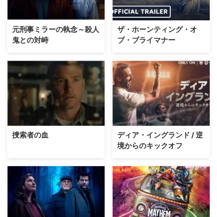
元刑事ミラーの執念～殺人
ザ・ホーンティング・オ
鬼との対峙
ブ・ブライマナー
捜索者の血
ディア・イングランド / 逆
境からのキックオフ