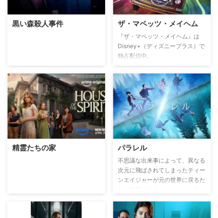
黒い森殺人事件
ザ・マペッツ・メイヘム
『ザ・マペッツ・メイヘム』は
Disney+（ディズニープラス）で
独占配信中。
精霊たちの家
パラレル
不思議な出来事によって、異なる
次元に飛ばされてしまったティー
ンエイジャーが元の世界に戻るた
めに奮闘するファンタジードラ
マ。