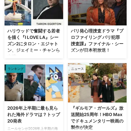
手によるよりダークなディレクタ
『Spaceship Earth（原題）』の
ーズ・カット版として遂に日の目
パイロット版を発注した。 ディ
を浴びることが決定した。 18年
ズニーワールドのシンボルが実写
の時を経て明かされる『X-ファイ
ドラマ化へ！ 製作を手掛けるの
ル』第2作の真の姿 カーターが脚
は、映画『IT／イット “それ”が見
ハリウッドで奮闘する若者
パリ発心理捜査ドラマ『プ
本・監督を務めた本作の本来のビ
えたら、終わり。』の前日譚ドラ
を描く『I LOVE LA』シー
ロファイリング パリ犯罪
ジョンが解禁されるにあたり、
マ『IT／イット ウェルカム・ト
ズン2にタロン・エジャト
捜査課』ファイナル・シー
Entertainment Weekly（EW）誌
ゥ・デリー “それ”が見えたら、終
ン、ジェイミー・チャンら
ズンが日本初放送！
はホラー映画さながらの予告編映
わり。』で知られるジェイソン・
出演
像を独独入手。新たに付与された
フュークスと、ドラマシリーズ
フランス発の大人気心理捜査ドラ
タイトルは『The X-Files: I Want
『ロキ』のマイケル・ウォルドロ
マ『プロファイリング パリ犯罪
HBOの話題作『I LOVE LA』シー
to B …
ン。そしてスタジオは20th …
ランキング
ニュース
捜査課』のファイナル・シーズン
ズン2に、『キングスマン』のタ
（シーズン10・全8話）が、アク
ロン・エジャトンや『The
ションチャンネルにて8月29日
Gifted ザ・ギフテッド』のジェ
（土）18時より独占日本初放送さ
イミー・チャンら注目キャストが
れることが決定。これに合わせ、
ゲスト出演することがわかった。
ファンに愛された人気キャラクタ
米Deadlineが報じている。 過酷
ーたちにフォーカスした特別企画
なハリウッドで夢を追う若者たち
2026年上半期に最も見ら
『ギルモア・ガールズ』放
「プロファイリング」セレクショ
の物語『I LOVE LA』 レイチェ
れた海外ドラマは？トップ
送開始25周年！HBO Max
ンも8月8日（土）より4週連続で
ル・セノット（『ボトムス ～最
20発表
でドキュメンタリー映画の
放送される。 新ヒロイン・エリ
底で最強？な私たち～』）が製
製作が決定
ザの登場と波乱の最終章 『プロ
ニールセンが2026年上半期の海
作・製作総指揮・主演を兼任する