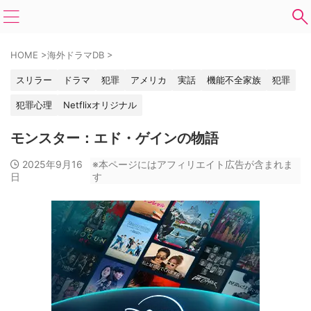
HOME
>
海外ドラマDB
>
スリラー
ドラマ
犯罪
アメリカ
実話
機能不全家族
犯罪
犯罪心理
Netflixオリジナル
モンスター：エド・ゲインの物語
2025年9月16
※本ページにはアフィリエイト広告が含まれま
日
す