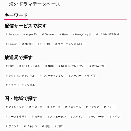
海外ドラマデータベース
キーワード
配信サービスで探す
Amazon
Apple TV
Disney+
Hulu
Huluプレミア
J:COM STREAM
Lemino
Netflix
U-NEXT
スターチャンネルEX
放送局で探す
BS11
FOXチャンネル
NHK
NHK BSプレミアム
WOWOW
アクションチャンネル
スターチャンネル
スーパー！ドラマTV
ミステリーチャンネル
国・地域で探す
アイルランド
アメリカ
イギリス
イスラエル
イタリア
インド
オーストラリア
カナダ
スウェーデン
スペイン
デンマーク
ドイツ
フランス
メキシコ
北欧
日本