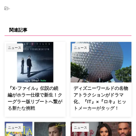
-
関連記事
ニュース
ニュース
『X-ファイル』伝説の続
ディズニーワールドの名物
編がホラー仕様で新生！ク
アトラクションがドラマ
ーグラー版リブートへ繋が
化、『IT』×『ロキ』ヒッ
る新たな挑戦
トメーカーがタッグ！
SFサスペンスの金字塔『X-ファ
Disney+が、ウォルト・ディズニ
イル』の劇場版第2作『X-ファイ
ー・ワールド（WDW）のパーク
ニュース
ニュース
ル：真実を求めて』が、18年の時
EPCOTを代表する大人気アトラ
を経て、クリス・カーター監督の
クションに着想を得たドラマ作品