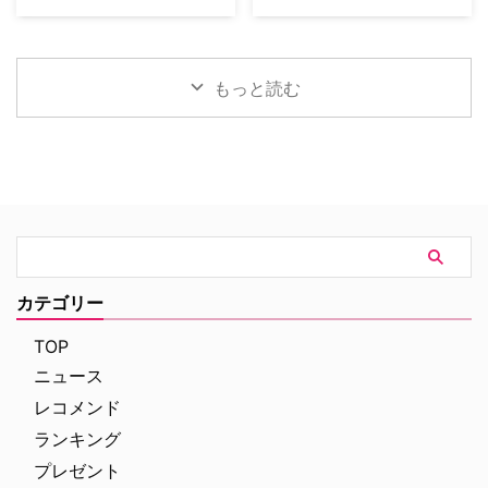
ファイリング パリ犯罪捜査課』
外ドラマ ランキングトップ20を
『I Love LA』は、ロサンゼルス
ワーナー・ブラザース・テレビジ
は、犯罪者の心理を読み解くプロ
発表。「総合」「オリジナルドラ
を舞台に人生と恋を模索する野心
ョンが、自社を代表するファミリ
ファイラーとパリ司法警察の捜査
マ」「非オリジナルドラマ（※放
溢れる友人グループを描く話題
ードラマの金字塔『ギルモア・ガ
チームが絶妙なタッグを組 …
映権を獲得した他社作品）」とい
作。過酷なハリウッドで成功 …
ールズ』を振り返る初の公式ドキ
もっと読む
う3部門における全米でのストリ
ュメンタリー映画を制作中である
ーミング（配信）ランキングを紹
ことが明らかになった。2000年
介しよう。 2026年上半期 配信ラ
から2007年にかけて放送され、
ンキング（ニールセン調べ）
いまなお絶大な人気を誇る本作。
2025年12月29日（月）から2026
初放送から25年以上を経て誕生
年6月28日（日）までの順位は以
する今作は、HBO Maxにて配信
下の通り。 総合 『ストレンジャ
される予定だ。監督を務めるの
ー・シングス 未知の世界』
は、ドキュメンタリー映画『ある
（Netflix／計42話）…232億
アスリートの告発』で高い評価を
6100万分 『ブルーイ』
得たボニー・コーエン。長年ファ
カテゴリー
（Disney+／計154話）.. …
ンに愛され続けてきた作品の魅力
を、新たな角度から解き明かして
TOP
いく。 未公開アウトテイ …
ニュース
レコメンド
ランキング
プレゼント