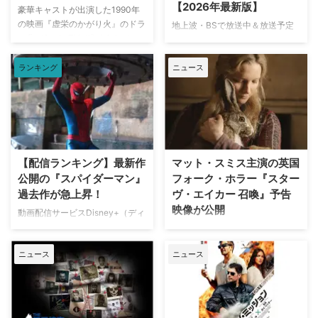
【2026年最新版】
豪華キャストが出演した1990年
の映画『虚栄のかがり火』のドラ
地上波・BSで放送中＆放送予定
マ化がApple TVで進められてい
の海外ドラマを一挙ご紹介。（随
たが、頓挫したことが明らかにな
時更新） NHK・NHK BSで放送
った。米Deadlineが報じてい
ランキング
ニュース
中＆放送予定の海外ドラマ 海外
る。 鬼門らしく一筋縄ではいか
ドラマ『DOC（ドック） あす
ず 原作は、1987年に出版された
へのカルテ』 NHK BSプレミアム
トム・ウルフのベストセラー小説
4K｜毎週（木） 17：00～ イタ
「虚栄の篝火」。1980年代のニ
リア発！ 12年間の記憶を失った
ューヨークの上流社会を辛辣に風
エリート医師の物語。 原作 ピエ
刺した作品だ。ウォール街で台頭
ルダンテ・ピッチョーニ キャス
【配信ランキング】最新作
マット・スミス主演の英国
したトレーダーたち、その華奢な
ト ルカ・アルジェンテーロ、マ
公開の『スパイダーマン』
フォーク・ホラー『スター
妻や愛人、そして富裕層が住むマ
ティルデ・ジョリ、サラ・ラッザ
過去作が急上昇！
ヴ・エイカー 召喚』予告
ンハッタンと周辺の貧困な地区と
ーロ ほか ≫≫『DOC（ドッ
映像が公開
の間にくすぶる人種間の緊張を描
ク）3 あすへのカルテ』詳細 海
動画配信サービスDisney+（ディ
く。人種間の対立を煽って全国的
外ドラマ『DOC（ドック）3 あ
ズニープラス）で配信中の作品人
英国ヨークシャー地方を舞台に、
な名声を得た …
すへのカルテ』 総合｜毎週
気ランキングをご紹介する。 デ
土地の伝承と家族の崩壊を描くフ
（日） …
ニュース
ニュース
ィズニープラス人気ランキング
ォーク・ホラー映画『スターヴ・
TOP10【2026年8月7日】 ディズ
エイカー 召喚』。公開に先駆け
ニープラス本日のTOP10は下記
て、不穏な空気が漂う日本版予告
の通り（2026年8月7日時点）。
映像と、英国らしい曇天の世界観
スパイダーマン：ノー・ウェイ・
が印象的な場面写真が一挙に公開