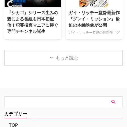
ホーム 殺し屋たちの店 スパイダ
された。 土地に眠る伝承と家族
ーマン：ホームカミング 私がビ
の崩壊を描く、静謐なるフォー
『シカゴ』シリーズ生みの
ガイ・リッチー監督最新作
ーバーになる時 スパイダーマ
ク・ホラー リチャードとジュリ
親による番組も日本初配
『グレイ・ミッション』緊
ン：ファー・フロム・ホーム ア
エット夫妻が最近移り住んだ英国
信！犯罪捜査マニアに捧ぐ
迫の本編映像が公開
ベンジャーズ／エンドゲーム ア
ヨークシャー地方の人里離れた
専門チャンネル誕生
ベンジャーズ／インフィニティ・
「スターヴ・エイカー」は、家族
ガイ・リッチー監督の最新作『グ
ウォー スター・ウォーズ：ビジ
に対して奇妙な力を及ぼしている
レイ・ミッション』がの公開に先
日本唯一のミステリードラマ専門
ョンズ／九人目のジェダイ King
ように思われる。ある日、彼らの
立ち、ジェイク・ギレンホールと
チャンネル「ミステリーチャンネ
& …
幼い息子オーウェンは喘息発作に
ヘンリー・カヴィルによるスタイ
ル」が、開局月である8月に展開
よって突然命を落としてしまう。
リッシュなアクションとユーモア
する新たなサービスとして、犯罪
もっと読む
そ …
が詰まった本編映像が公開され
捜査に特化した新たな専門チャン
た。さらに、著名人たちからの絶
ネル「THE 犯罪捜査ファイル・
賛コメントも到着した。 最強の
チャンネル」をスタート。 『ラ
二人が挑む成功率ゼロパーセント
イン・オブ・デューティ』キャス
の奪還計画！映画『グレイ・ミッ
トが贈る犯罪ドキュメンタリーも
ション』 『シャーロック・ホー
本チャンネルは、JCOM株式会社
ムズ』や『コードネーム
がAmazon Prime Videoで提供す
U.N.C.L.E.』で世界中の映画ファ
る新たなチャンネルパッケージサ
ンを熱狂させたガイ・リッチー監
ービス「プレミアTVパック」の
督の最新作は、最高にセクシーで
うちのチャンネルの一つで、人気
カテゴリー
最高に危険なノンストップ・バデ
の高い犯罪捜査ドラマや放送には
ィアクションだ。アメリカ海軍 …
ないクライムドキュメンタリーを
TOP