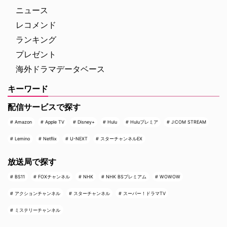
配信する …
ニュース
レコメンド
ランキング
プレゼント
海外ドラマデータベース
キーワード
配信サービスで探す
Amazon
Apple TV
Disney+
Hulu
Huluプレミア
J:COM STREAM
Lemino
Netflix
U-NEXT
スターチャンネルEX
放送局で探す
BS11
FOXチャンネル
NHK
NHK BSプレミアム
WOWOW
アクションチャンネル
スターチャンネル
スーパー！ドラマTV
ミステリーチャンネル