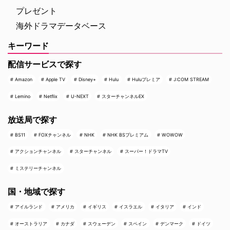
プレゼント
海外ドラマデータベース
キーワード
配信サービスで探す
Amazon
Apple TV
Disney+
Hulu
Huluプレミア
J:COM STREAM
Lemino
Netflix
U-NEXT
スターチャンネルEX
放送局で探す
BS11
FOXチャンネル
NHK
NHK BSプレミアム
WOWOW
アクションチャンネル
スターチャンネル
スーパー！ドラマTV
ミステリーチャンネル
国・地域で探す
アイルランド
アメリカ
イギリス
イスラエル
イタリア
インド
オーストラリア
カナダ
スウェーデン
スペイン
デンマーク
ドイツ