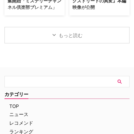
集開始「ミステリーチャン
クストリートの異変』本編
「ダ・ヴィンチ・コード」「ロス
は、ドキュメンタリー映画『ある
ネル倶楽部プレミアム」
映像が公開
ト・シンボル」「インフェルノ」
アスリートの告発』で高い評価を
「オリジン」「シークレット・オ
得たボニー・コーエン。長年ファ
日本唯一のミステリードラマ専門
J.J.エイブラムスが製作プロデュ
ブ・シークレッツ」と2025年に6
ンに愛され続けてきた作品の魅力
チャンネル「ミステリーチャンネ
ーサーを務め、アン・ハサウェ
作が出版され …
を、新たな角度から解き明かして
ル」は、現地体験型アクティビテ
イ、ユアン・マクレガーが共演す
いく。 未公開アウトテイ …
ィ専門予約サイト「ベルトラ」特
る映画『オークストリートの異
もっと読む
別協力のもと、8月20日（木）19
変』の公開に先立ち、迫力満点な
時よりパリ生中継オンラインツア
新ビジュアルと、本編映像が公開
ーを開催する。「ミステリーチャ
された。 アン・ハサウェイとユ
ンネル倶楽部プレミアム」会員の
アン・マクレガーが恐竜から逃げ
先着800名様限定で、このプレミ
惑う！緊迫の新ビジュアル ティ
アムなオンライン体験の申込受付
ザー映像の公開時から、その正体
が開始となった。 パリが舞台の
がほとんど明かされないミステリ
ドラマで主人公たちが歩いた景色
アスな世界観で映画ファンの注目
を、リアルタイムで堪能 8月5日
を集めていた本作。続く本予告で
（水）にスタートした「ミステリ
は、突如街に現れた恐竜たちに対
カテゴリー
ーチャンネル倶楽部プレミアム」
して、平穏に暮らしていた“普通
は、ミステリーの世界を味わい尽
の家族”がどのように逃げ延びる
TOP
くすために誕生した特別 …
かを描いていることが明らかとな
ニュース
…
レコメンド
ランキング