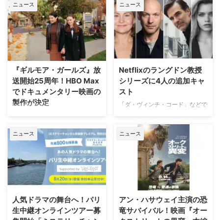
ニュース
ニュース
マ」「非オリジナルドラマ（※放
捜査課』のファイナル・シーズン
映権を獲得した他社作品）」とい
（シーズン10・全8話）が、アク
う3部門における全米でのストリ
ションチャンネルにて8月29日
ーミング（配信）ランキングを紹
（土）18時より独占日本初放送さ
介しよう。 2026年上半期 配信ラ
れることが決定。これに合わせ、
ンキング（ニールセン調べ）
ファンに愛された人気キャラクタ
2025年12月29日（月）から2026
ーたちにフォーカスした特別企画
『ギルモア・ガールズ』放
Netflixのラングドン教授
年6月28日（日）までの順位は以
「プロファイリング」セレクショ
送開始25周年！HBO Max
シリーズに4人の追加キャ
下の通り。 総合 『ストレンジャ
ンも8月8日（土）より4週連続で
でドキュメンタリー映画の
スト
ー・シングス 未知の世界』
放送される。 新ヒロイン・エリ
製作が決定
（Netflix／計42話）…232億
ザの登場と波乱の最終章 『プロ
「ダ・ヴィンチ・コード」などで
6100万分 『ブルーイ』
ファイリング パリ犯罪捜査課』
知られるダン・ブラウンのベスト
ワーナー・ブラザース・テレビジ
（Disney+／計154話）.. …
は、犯罪者の心理を読み解くプロ
セラー小説、ロバート・ラングド
ョンが、自社を代表するファミリ
ファイラーとパリ司法警察の捜査
ニュース
ニュース
ン教授シリーズ最新作「シークレ
ードラマの金字塔『ギルモア・ガ
チームが絶妙なタッグを組 …
ット・オブ・シークレッツ」のド
ールズ』を振り返る初の公式ドキ
ラマ化をNetflixが進めていること
ュメンタリー映画を制作中である
は、当サイトで以前お伝えした通
ことが明らかになった。2000年
り。その追加キャストが明らかに
から2007年にかけて放送され、
なった。米Deadlineが伝えてい
いまなお絶大な人気を誇る本作。
る。 『24』『ハウス・オブ・カ
初放送から25年以上を経て誕生
人気ドラマの舞台へ！パリ
アン・ハサウェイ主演の恐
ード』出演者が参加 2000年の
する今作は、HBO Maxにて配信
生中継オンラインツアー募
竜サバイバル！映画『オー
「天使と悪魔」を皮切りに、
される予定だ。監督を務めるの