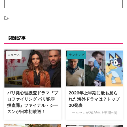
-
関連記事
ニュース
ランキング
パリ発心理捜査ドラマ『プ
2026年上半期に最も見ら
ロファイリング パリ犯罪
れた海外ドラマは？トップ
捜査課』ファイナル・シー
20発表
ズンが日本初放送！
ニールセンが2026年上半期の海
外ドラマ ランキングトップ20を
フランス発の大人気心理捜査ドラ
発表。「総合」「オリジナルドラ
マ『プロファイリング パリ犯罪