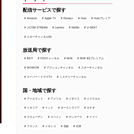
配信サービスで探す
Amazon
Apple TV
Disney+
Hulu
Huluプレミア
J:COM STREAM
Lemino
Netflix
U-NEXT
スターチャンネルEX
放送局で探す
BS11
FOXチャンネル
NHK
NHK BSプレミアム
WOWOW
アクションチャンネル
スターチャンネル
スーパー！ドラマTV
ミステリーチャンネル
国・地域で探す
アイルランド
アメリカ
イギリス
イスラエル
イタリア
インド
オーストラリア
カナダ
スウェーデン
スペイン
デンマーク
ドイツ
フランス
メキシコ
北欧
日本