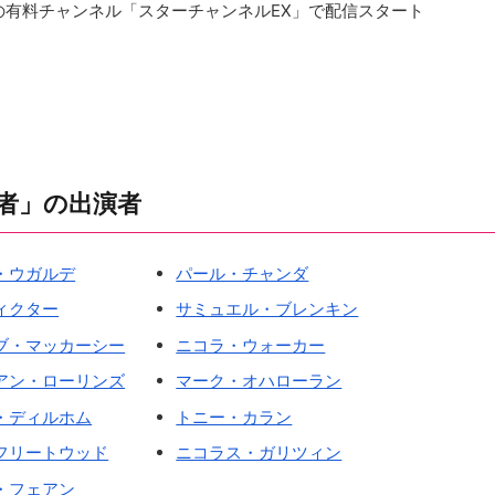
Videoの有料チャンネル「スターチャンネルEX」で配信スタート
者」の出演者
・ウガルデ
パール・チャンダ
ィクター
サミュエル・ブレンキン
ブ・マッカーシー
ニコラ・ウォーカー
アン・ローリンズ
マーク・オハローラン
・ディルホム
トニー・カラン
フリートウッド
ニコラス・ガリツィン
・フェアン