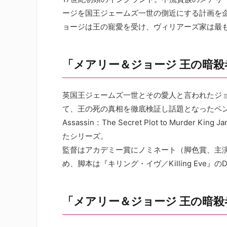
ージを国王ジェームズ一世の側近にする計画を
ョージは王の寵愛を受け、ヴィリアーズ家は最
「メアリー＆ジョージ 王の暗
英国王ジェームズ一世とその愛人と言われたジ
て、王の死の真相を徹底検証し話題となったベンジ
Assassin：The Secret Plot to Mur
たシリーズ。
監督はアカデミー賞にノミネート（脚色賞、主演男
め、脚本は『キリング・イヴ／Killing Eve』の
「メアリー＆ジョージ 王の暗