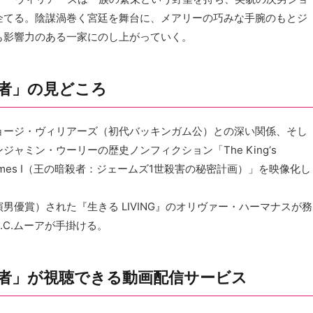
企てる。陰謀渦巻く宮廷を舞台に、メアリーの巧みな手腕のもとジ
も影響力のある一家にのし上がっていく。
殺者」の見どころ
ョージ・ヴィリアーズ（初代バッキンガム公）との深い関係、そし
ャミン・ウーリーの歴史ノンフィクション「The King‘s
der King James I（王の暗殺者：ジェームズ1世殺害の秘密計画）」を映像化し
優賞）された『生きる LIVING』のオリヴァー・ハーマナスが務
D.C.ムーアが手掛ける。
殺者」が視聴できる動画配信サービス