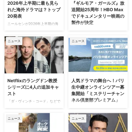
2026年上半期に最も見ら
『ギルモア・ガールズ』放
れた海外ドラマは？トップ
送開始25周年！HBO Max
20発表
でドキュメンタリー映画の
製作が決定
ニールセンが2026年上半期の海
外ドラマ ランキングトップ20を
ワーナー・ブラザース・テレビジ
発表。「総合」「オリジナルドラ
ョンが、自社を代表するファミリ
ニュース
ニュース
マ」「非オリジナルドラマ（※放
ードラマの金字塔『ギルモア・ガ
映権を獲得した他社作品）」とい
ールズ』を振り返る初の公式ドキ
う3部門における全米でのストリ
ュメンタリー映画を制作中である
ーミング（配信）ランキングを紹
ことが明らかになった。2000年
介しよう。 2026年上半期 配信ラ
から2007年にかけて放送され、
ンキング（ニールセン調べ）
いまなお絶大な人気を誇る本作。
2025年12月29日（月）から2026
初放送から25年以上を経て誕生
Netflixのラングドン教授
人気ドラマの舞台へ！パリ
年6月28日（日）までの順位は以
する今作は、HBO Maxにて配信
シリーズに4人の追加キャ
生中継オンラインツアー募
下の通り。 総合 『ストレンジャ
される予定だ。監督を務めるの
スト
集開始「ミステリーチャン
ー・シングス 未知の世界』
は、ドキュメンタリー映画『ある
ネル倶楽部プレミアム」
（Netflix／計42話）…232億
アスリートの告発』で高い評価を
「ダ・ヴィンチ・コード」などで
6100万分 『ブルーイ』
得たボニー・コーエン。長年ファ
知られるダン・ブラウンのベスト
日本唯一のミステリードラマ専門
（Disney+／計154話）.. …
ンに愛され続けてきた作品の魅力
セラー小説、ロバート・ラングド
チャンネル「ミステリーチャンネ
を、新たな角度から解き明かして
ニュース
ニュース
ン教授シリーズ最新作「シークレ
ル」は、現地体験型アクティビテ
いく。 未公開アウトテイ …
ット・オブ・シークレッツ」のド
ィ専門予約サイト「ベルトラ」特
ラマ化をNetflixが進めていること
別協力のもと、8月20日（木）19