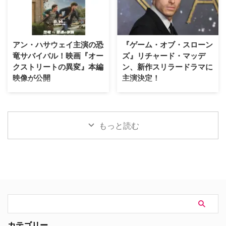
は、当サイトで以前お伝えした通
時よりパリ生中継オンラインツア
り。その追加キャストが明らかに
ーを開催する。「ミステリーチャ
なった。米Deadlineが伝えてい
ンネル倶楽部プレミアム」会員の
る。 『24』『ハウス・オブ・カ
先着800名様限定で、このプレミ
アン・ハサウェイ主演の恐
『ゲーム・オブ・スローン
ード』出演者が参加 2000年の
アムなオンライン体験の申込受付
竜サバイバル！映画『オー
ズ』リチャード・マッデ
「天使と悪魔」を皮切りに、
が開始となった。 パリが舞台の
クストリートの異変』本編
ン、新作スリラードラマに
「ダ・ヴィンチ・コード」「ロス
ドラマで主人公たちが歩いた景色
映像が公開
主演決定！
ト・シンボル」「インフェルノ」
を、リアルタイムで堪能 8月5日
「オリジン」「シークレット・オ
（水）にスタートした「ミステリ
J.J.エイブラムスが製作プロデュ
大ヒットドラマ『ゲーム・オブ・
ブ・シークレッツ」と2025年に6
ーチャンネル倶楽部プレミアム」
ーサーを務め、アン・ハサウェ
スローンズ』のロブ・スターク役
作が出版され …
は、ミステリーの世界を味わい尽
イ、ユアン・マクレガーが共演す
でブレイクしたリチャード・マッ
くすために誕生した特別 …
る映画『オークストリートの異
デンが、新作スリラードラマ
もっと読む
変』の公開に先立ち、迫力満点な
『Trauma（原題）』に主演する
新ビジュアルと、本編映像が公開
ことが分かった。米Varietyが伝
された。 アン・ハサウェイとユ
えている。 『ダイ・ハード』
アン・マクレガーが恐竜から逃げ
×『ER』！？医療アクションドラ
惑う！緊迫の新ビジュアル ティ
マ 『Trauma』は、テロリストが
ザー映像の公開時から、その正体
ロンドンの病院を占拠し、手術中
がほとんど明かされないミステリ
の首相を人質に取るところからス
アスな世界観で映画ファンの注目
タート。元英国海兵隊の衛生兵
を集めていた本作。続く本予告で
で、現在は救急外来の医師である
は、突如街に現れた恐竜たちに対
ジム・マーチャントは、院内に取
カテゴリー