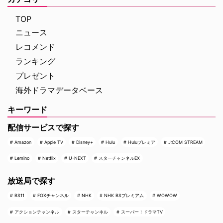
して、平穏に暮らしていた“普通
り残されたすべての人々を救うた
の家族”がどのように逃げ延びる
め、病院内を徐々に制圧してい
TOP
かを描いていることが明らかとな
く。力関係は次第に逆転 …
ニュース
…
レコメンド
ランキング
プレゼント
海外ドラマデータベース
キーワード
配信サービスで探す
Amazon
Apple TV
Disney+
Hulu
Huluプレミア
J:COM STREAM
Lemino
Netflix
U-NEXT
スターチャンネルEX
放送局で探す
BS11
FOXチャンネル
NHK
NHK BSプレミアム
WOWOW
アクションチャンネル
スターチャンネル
スーパー！ドラマTV