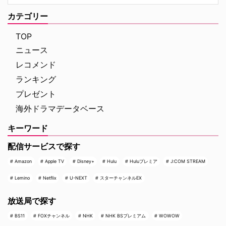
ジム・ベルジュラックが事件に挑
録！ 映画史に残る快挙を達成 ソ
む人気シリーズだ。本国イギリス
ニー・ピクチャーズ配給、トム・
カテゴリー
で2025年にシーズン1（『警部ベ
ホランド演じるピーター・パーカ
ルジュラック～豪邸に …
ー＝スパイダーマンの新たなる物
TOP
語、『スパイダーマン：ブラン
ニュース
ド・ニュー・デイ』が大ヒット …
レコメンド
ランキング
プレゼント
海外ドラマデータベース
キーワード
配信サービスで探す
Amazon
Apple TV
Disney+
Hulu
Huluプレミア
J:COM STREAM
Lemino
Netflix
U-NEXT
スターチャンネルEX
放送局で探す
BS11
FOXチャンネル
NHK
NHK BSプレミアム
WOWOW