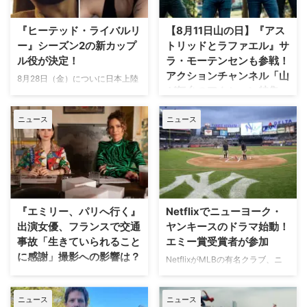
『ヒーテッド・ライバルリ
【8月11日山の日】『アス
ー』シーズン2の新カップ
トリッドとラファエル』サ
ル役が決定！
ラ・モーテンセンも参戦！
アクションチャンネル「山
8月28日（金）についに日本上陸
が舞台のアクション特集」
を果たす話題のドラマ『ヒーテッ
放送
ド・ライバルリー』。そのシーズ
ニュース
ニュース
ン2の新カップル役が分かった。
日本で唯一のアクション海外ドラ
米Deadlineが報じている。 シー
マ専門チャンネル「アクションチ
ズン1の主要カップルも引き続き
ャンネル」にて、8月11日の山の
出演 『ヒーテッド・ライバルリ
日に合わせた特別編成「山が舞台
ー』はカナダの作家レイチェル・
のアクション特集」が放送され
リードによるベストセラー小説
る。 8月11日「山の日」に注目の
「Game Changers」シリーズを
山岳アクション2作品を特別編成
『エミリー、パリへ行く』
Netflixでニューヨーク・
原作とする。シーズン1は小説シ
今回の特集では、米陸軍特殊部隊
出演女優、フランスで交通
ヤンキースのドラマ始動！
リーズ第2作「Heated Rivalry」
出身の保安官が山岳地帯の町で起
事故「生きていられること
エミー賞受賞者が参加
をもとに、氷上で最大のライバル
きる難事件に挑む全米大ヒット作
に感謝」撮影への影響は？
として火花を散らす二人のスター
NetflixがMLBの有名クラブ、ニ
『ブルーリッジ 山岳捜査網』が
選手、カナダ代表のシェーン・ホ
ューヨーク・ヤンキースを題材に
人気Netflixドラマ『エミリー、パ
独占日本初放送。さらに、元特殊
ランダーとロシア出身のイリヤ …
した新作ドラマシリーズの開発を
リへ行く』第6シーズンに出演す
部隊員の父親が娘を守るために大
ニュース
ニュース
進めている。米Varietyが報じ
るイギリス人女優のミニー・ドラ
自然を駆け巡るフランス発の話題