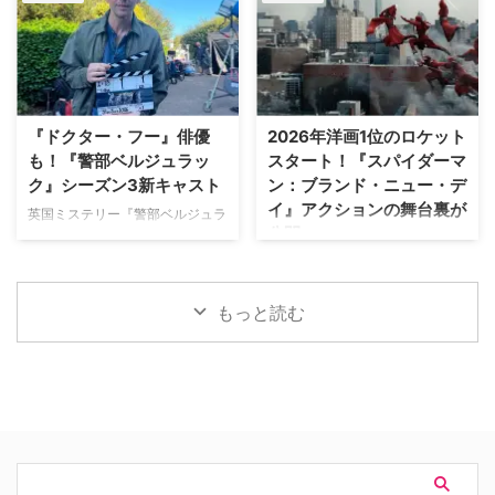
た。 『オザークへようこそ』ジ
イヴァーが、フランスでの撮影休
作『デビルズ・リープ～娘を守
ェイソン・ベイトマンも関与
止期間中に深刻な自動車事故に遭
れ！最強の親父』が一挙放送され
Netflixは、今年3月のMLB開幕戦
っていたことが分かった。 生き
る。雄大な自然の中で繰り広 …
をライヴ配信したのを皮切りに、
ていられることに心から感謝 ミ
7月のホームランダービーもリリ
ニーは過去8週間にわたり、
ースするなど、MLBとの関係性
Instagram上で「パリ近況報告」
『ドクター・フー』俳優
2026年洋画1位のロケット
を深めている。この協力関係は
と題した動画シリーズを投稿。最
も！『警部ベルジュラッ
スタート！『スパイダーマ
2028年まで続く予定だ。今月中
終シーズンの撮影で滞在していた
ク』シーズン3新キャスト
ン：ブランド・ニュー・デ
旬に行われるフィールド・オブ・
パリでの日常をファンに届けてい
イ』アクションの舞台裏が
ドリームス（映画『フィールド・
た。しかし8月6日（木）早朝、
英国ミステリー『警部ベルジュラ
公開
オブ・ドリームス』の舞台となっ
首にネックサポーターを装着して
ック』シーズン3の撮影が始まっ
たアイオワ州のとうもろこし畑の
ベッドに横たわる姿で最新動画を
ている。また、4人のキャストが
トム・ホランド演じるスパイダー
中にある球 …
公開。「パリの最新情報だけど、
新たに加わることも明らかになっ
マンの新たな物語を描く映画『ス
実はロンドンに戻っ …
た。英BBCなど複数のメディアが
パイダーマン：ブランド・ニュ
もっと読む
伝えている。 これまでで最も衝
ー・デイ』が大ヒット上映中だ。
撃的な事件に巻き込まれるベルジ
公開初日の興行収入は5億6,000
ュラック 1981年から1991年にか
万円を超え、2026年公開の洋画
けて英BBCで放送されたジョン・
ナンバーワンを記録。このたび、
ネトルズ主演ドラマ
主演のトム・ホランド自らが臨場
『Bergerac（原題）』をリブー
感あふれるアクションシーン撮影
トした本作。イギリス海峡に浮か
の裏側を明かす特別映像が公開さ
ぶジャージー島を舞台に、警部の
れた。 世界中で大ヒットを記