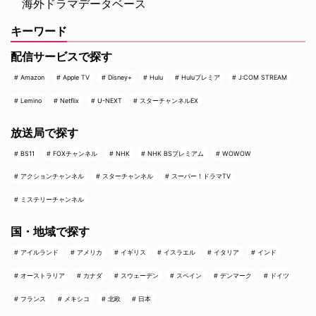
海外ドラマデータベース
キーワード
配信サービスで探す
Amazon
Apple TV
Disney+
Hulu
Huluプレミア
J:COM STREAM
Lemino
Netflix
U-NEXT
スターチャンネルEX
放送局で探す
BS11
FOXチャンネル
NHK
NHK BSプレミアム
WOWOW
アクションチャンネル
スターチャンネル
スーパー！ドラマTV
ミステリーチャンネル
国・地域で探す
アイルランド
アメリカ
イギリス
イスラエル
イタリア
インド
オーストラリア
カナダ
スウェーデン
スペイン
デンマーク
ドイツ
フランス
メキシコ
北欧
日本