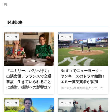
-
関連記事
ニュース
ニュース
『エミリー、パリへ行く』
Netflixでニューヨーク・
出演女優、フランスで交通
ヤンキースのドラマ始動！
事故「生きていられること
エミー賞受賞者が参加
に感謝」撮影への影響は？
NetflixがMLBの有名クラブ、ニ
ューヨーク・ヤンキースを題材に
人気Netflixドラマ『エミリー、パ
した新作ドラマシリーズの開発を
リへ行く』第6シーズンに出演す
ニュース
ニュース
進めている。米Varietyが報じ
るイギリス人女優のミニー・ドラ
た。 『オザークへようこそ』ジ
イヴァーが、フランスでの撮影休