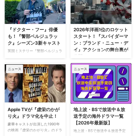
ェイソン・ベイトマンも関与
止期間中に深刻な自動車事故に遭
Netflixは、今年3月のMLB開幕戦
っていたことが分かった。 生き
をライヴ配信したのを皮切りに、
ていられることに心から感謝 ミ
7月のホームランダービーもリリ
ニーは過去8週間にわたり、
ースするなど、MLBとの関係性
Instagram上で「パリ近況報告」
『ドクター・フー』俳優
2026年洋画1位のロケット
を深めている。この協力関係は
と題した動画シリーズを投稿。最
も！『警部ベルジュラッ
スタート！『スパイダーマ
2028年まで続く予定だ。今月中
終シーズンの撮影で滞在していた
ク』シーズン3新キャスト
ン：ブランド・ニュー・デ
旬に行われるフィールド・オブ・
パリでの日常をファンに届けてい
イ』アクションの舞台裏が
ドリームス（映画『フィールド・
た。しかし8月6日（木）早朝、
英国ミステリー『警部ベルジュラ
公開
オブ・ドリームス』の舞台となっ
首にネックサポーターを装着して
ック』シーズン3の撮影が始まっ
たアイオワ州のとうもろこし畑の
ベッドに横たわる姿で最新動画を
ている。また、4人のキャストが
トム・ホランド演じるスパイダー
中にある球 …
公開。「パリの最新情報だけど、
ニュース
ニュース
新たに加わることも明らかになっ
マンの新たな物語を描く映画『ス
実はロンドンに戻っ …
た。英BBCなど複数のメディアが
パイダーマン：ブランド・ニュ
伝えている。 これまでで最も衝
ー・デイ』が大ヒット上映中だ。
撃的な事件に巻き込まれるベルジ
公開初日の興行収入は5億6,000
ュラック 1981年から1991年にか
万円を超え、2026年公開の洋画
けて英BBCで放送されたジョン・
ナンバーワンを記録。このたび、
ネトルズ主演ドラマ
主演のトム・ホランド自らが臨場
Apple TVが『虚栄のかが
地上波・BSで放送中＆放
『Bergerac（原題）』をリブー
感あふれるアクションシーン撮影
り火』ドラマ化を中止！
送予定の海外ドラマ一覧
トした本作。イギリス海峡に浮か
の裏側を明かす特別映像が公開さ
【2026年最新版】
ぶジャージー島を舞台に、警部の
豪華キャストが出演した1990年
れた。 世界中で大ヒットを記
ジム・ベルジュラックが事件に挑
の映画『虚栄のかがり火』のドラ
地上波・BSで放送中＆放送予定
録！ 映画史に残る快挙を達成 ソ
む人気シリーズだ。本国イギリス