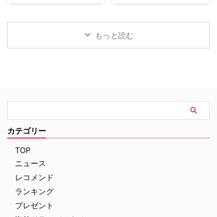
マ化がApple TVで進められてい
の海外ドラマを一挙ご紹介。（随
ニー・ピクチャーズ配給、トム・
で2025年にシーズン1（『警部ベ
たが、頓挫したことが明らかにな
時更新） NHK・NHK BSで放送
ホランド演じるピーター・パーカ
ルジュラック～豪邸に …
った。米Deadlineが報じてい
中＆放送予定の海外ドラマ 海外
ー＝スパイダーマンの新たなる物
る。 鬼門らしく一筋縄ではいか
ドラマ『DOC（ドック） あす
語、『スパイダーマン：ブラン
もっと読む
ず 原作は、1987年に出版された
へのカルテ』 NHK BSプレミアム
ド・ニュー・デイ』が大ヒット …
トム・ウルフのベストセラー小説
4K｜毎週（木） 17：00～ イタ
「虚栄の篝火」。1980年代のニ
リア発！ 12年間の記憶を失った
ューヨークの上流社会を辛辣に風
エリート医師の物語。 原作 ピエ
刺した作品だ。ウォール街で台頭
ルダンテ・ピッチョーニ キャス
したトレーダーたち、その華奢な
ト ルカ・アルジェンテーロ、マ
妻や愛人、そして富裕層が住むマ
ティルデ・ジョリ、サラ・ラッザ
ンハッタンと周辺の貧困な地区と
ーロ ほか ≫≫『DOC（ドッ
の間にくすぶる人種間の緊張を描
ク）3 あすへのカルテ』詳細 海
く。人種間の対立を煽って全国的
外ドラマ『DOC（ドック）3 あ
カテゴリー
な名声を得た …
すへのカルテ』 総合｜毎週
（日） …
TOP
ニュース
レコメンド
ランキング
プレゼント