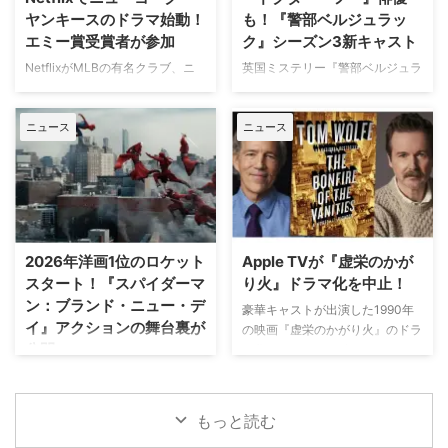
と題した動画シリーズを投稿。最
今回の特集では、米陸軍特殊部隊
ヤンキースのドラマ始動！
も！『警部ベルジュラッ
終シーズンの撮影で滞在していた
出身の保安官が山岳地帯の町で起
エミー賞受賞者が参加
ク』シーズン3新キャスト
パリでの日常をファンに届けてい
きる難事件に挑む全米大ヒット作
た。しかし8月6日（木）早朝、
NetflixがMLBの有名クラブ、ニ
英国ミステリー『警部ベルジュラ
『ブルーリッジ 山岳捜査網』が
首にネックサポーターを装着して
ューヨーク・ヤンキースを題材に
ック』シーズン3の撮影が始まっ
独占日本初放送。さらに、元特殊
ベッドに横たわる姿で最新動画を
した新作ドラマシリーズの開発を
ている。また、4人のキャストが
部隊員の父親が娘を守るために大
公開。「パリの最新情報だけど、
ニュース
ニュース
進めている。米Varietyが報じ
新たに加わることも明らかになっ
自然を駆け巡るフランス発の話題
実はロンドンに戻っ …
た。 『オザークへようこそ』ジ
た。英BBCなど複数のメディアが
作『デビルズ・リープ～娘を守
ェイソン・ベイトマンも関与
伝えている。 これまでで最も衝
れ！最強の親父』が一挙放送され
Netflixは、今年3月のMLB開幕戦
撃的な事件に巻き込まれるベルジ
る。雄大な自然の中で繰り広 …
をライヴ配信したのを皮切りに、
ュラック 1981年から1991年にか
7月のホームランダービーもリリ
けて英BBCで放送されたジョン・
ースするなど、MLBとの関係性
ネトルズ主演ドラマ
2026年洋画1位のロケット
Apple TVが『虚栄のかが
を深めている。この協力関係は
『Bergerac（原題）』をリブー
スタート！『スパイダーマ
り火』ドラマ化を中止！
2028年まで続く予定だ。今月中
トした本作。イギリス海峡に浮か
ン：ブランド・ニュー・デ
旬に行われるフィールド・オブ・
ぶジャージー島を舞台に、警部の
豪華キャストが出演した1990年
イ』アクションの舞台裏が
ドリームス（映画『フィールド・
ジム・ベルジュラックが事件に挑
の映画『虚栄のかがり火』のドラ
公開
オブ・ドリームス』の舞台となっ
む人気シリーズだ。本国イギリス
マ化がApple TVで進められてい
たアイオワ州のとうもろこし畑の
で2025年にシーズン1（『警部ベ
たが、頓挫したことが明らかにな
トム・ホランド演じるスパイダー
中にある球 …
ルジュラック～豪邸に …
った。米Deadlineが報じてい
マンの新たな物語を描く映画『ス
る。 鬼門らしく一筋縄ではいか
パイダーマン：ブランド・ニュ
もっと読む
ず 原作は、1987年に出版された
ー・デイ』が大ヒット上映中だ。