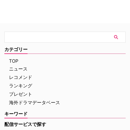
トム・ウルフのベストセラー小説
公開初日の興行収入は5億6,000
「虚栄の篝火」。1980年代のニ
万円を超え、2026年公開の洋画
ューヨークの上流社会を辛辣に風
ナンバーワンを記録。このたび、
刺した作品だ。ウォール街で台頭
主演のトム・ホランド自らが臨場
したトレーダーたち、その華奢な
感あふれるアクションシーン撮影
妻や愛人、そして富裕層が住むマ
の裏側を明かす特別映像が公開さ
ンハッタンと周辺の貧困な地区と
れた。 世界中で大ヒットを記
の間にくすぶる人種間の緊張を描
録！ 映画史に残る快挙を達成 ソ
く。人種間の対立を煽って全国的
ニー・ピクチャーズ配給、トム・
カテゴリー
な名声を得た …
ホランド演じるピーター・パーカ
ー＝スパイダーマンの新たなる物
TOP
語、『スパイダーマン：ブラン
ニュース
ド・ニュー・デイ』が大ヒット …
レコメンド
ランキング
プレゼント
海外ドラマデータベース
キーワード
配信サービスで探す