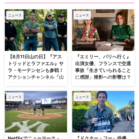
ニュース
ニュース
【8月11日山の日】『アス
『エミリー、パリへ行く』
トリッドとラファエル』サ
出演女優、フランスで交通
ラ・モーテンセンも参戦！
事故「生きていられること
アクションチャンネル「山
に感謝」撮影への影響は？
が舞台のアクション特集」
人気Netflixドラマ『エミリー、パ
放送
リへ行く』第6シーズンに出演す
ニュース
ニュース
るイギリス人女優のミニー・ドラ
日本で唯一のアクション海外ドラ
イヴァーが、フランスでの撮影休
マ専門チャンネル「アクションチ
止期間中に深刻な自動車事故に遭
ャンネル」にて、8月11日の山の
っていたことが分かった。 生き
日に合わせた特別編成「山が舞台
ていられることに心から感謝 ミ
のアクション特集」が放送され
ニーは過去8週間にわたり、
る。 8月11日「山の日」に注目の
Instagram上で「パリ近況報告」
山岳アクション2作品を特別編成
Netflixでニューヨーク・
『ドクター・フー』俳優