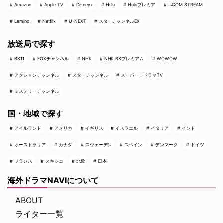
Amazon
Apple TV
Disney+
Hulu
Huluプレミア
J:COM STREAM
Lemino
Netflix
U-NEXT
スターチャンネルEX
放送局で探す
BS11
FOXチャンネル
NHK
NHK BSプレミアム
WOWOW
アクションチャンネル
スターチャンネル
スーパー！ドラマTV
ミステリーチャンネル
国・地域で探す
アイルランド
アメリカ
イギリス
イスラエル
イタリア
インド
オーストラリア
カナダ
スウェーデン
スペイン
デンマーク
ドイツ
フランス
メキシコ
北欧
日本
海外ドラマNAVIについて
ABOUT
ライター一覧