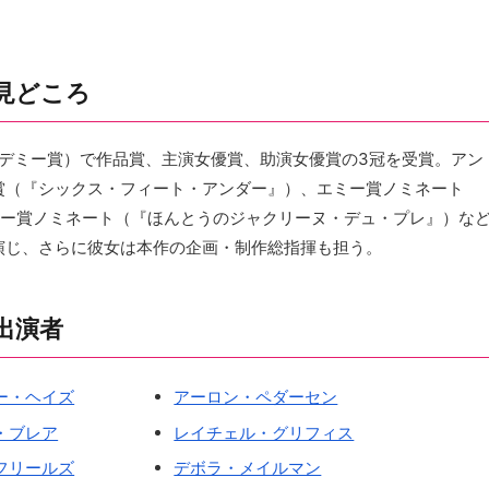
見どころ
アカデミー賞）で作品賞、主演女優賞、助演女優賞の3冠を受賞。アン
賞（『シックス・フィート・アンダー』）、エミー賞ノミネート
ミー賞ノミネート（『ほんとうのジャクリーヌ・デュ・プレ』）な
演じ、さらに彼女は本作の企画・制作総指揮も担う。
出演者
ー・ヘイズ
アーロン・ペダーセン
・ブレア
レイチェル・グリフィス
フリールズ
デボラ・メイルマン