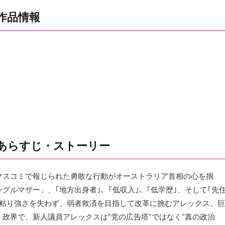
作品情報
あらすじ・ストーリー
マスコミで報じられた勇敢な行動がオーストラリア首相の心を掴
ルマザー」、｢地方出身者｣、｢低収入｣、｢低学歴｣、そして｢先
や粘り強さを失わず、弱者救済を⽬指して改革に挑むアレックス。巨
政界で、新人議員アレックスは”党の広告塔”ではなく”真の政治