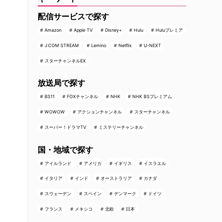
配信サービスで探す
Amazon
Apple TV
Disney+
Hulu
Huluプレミア
J:COM STREAM
Lemino
Netflix
U-NEXT
スターチャンネルEX
放送局で探す
BS11
FOXチャンネル
NHK
NHK BSプレミアム
WOWOW
アクションチャンネル
スターチャンネル
スーパー！ドラマTV
ミステリーチャンネル
国・地域で探す
アイルランド
アメリカ
イギリス
イスラエル
イタリア
インド
オーストラリア
カナダ
スウェーデン
スペイン
デンマーク
ドイツ
フランス
メキシコ
北欧
日本