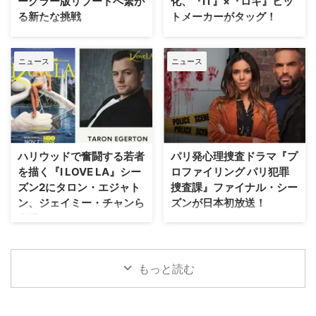
ーグラー版リブートへ繋が
化、『IT』×『ロキ』ヒッ
U.N.C.L.E.』で世界中の映画ファ
ThePlaylistが報じている。 デヴ
る新たな挑戦
トメーカーがタッグ！
ンを熱狂させたガイ・リッチー監
ィッド・フィンチャーが進めてい
督の最新作は、最高にセクシーで
た極秘企画『Heckler』とは？
SFサスペンスの金字塔『X-ファ
Disney+が、ウォルト・ディズニ
最高に危険なノンストップ・バデ
2024年、フィンチャーがNetf …
イル』の劇場版第2作『X-ファイ
ー・ワールド（WDW）のパーク
ィアクションだ。アメリカ海軍 …
ニュース
ニュース
ル：真実を求めて』が、18年の時
EPCOTを代表する大人気アトラ
を経て、クリス・カーター監督の
クションに着想を得たドラマ作品
手によるよりダークなディレクタ
『Spaceship Earth（原題）』の
ーズ・カット版として遂に日の目
パイロット版を発注した。 ディ
を浴びることが決定した。 18年
ズニーワールドのシンボルが実写
の時を経て明かされる『X-ファイ
ドラマ化へ！ 製作を手掛けるの
ル』第2作の真の姿 カーターが脚
は、映画『IT／イット “それ”が見
ハリウッドで奮闘する若者
パリ発心理捜査ドラマ『プ
本・監督を務めた本作の本来のビ
えたら、終わり。』の前日譚ドラ
を描く『I LOVE LA』シー
ロファイリング パリ犯罪
ジョンが解禁されるにあたり、
マ『IT／イット ウェルカム・ト
ズン2にタロン・エジャト
捜査課』ファイナル・シー
Entertainment Weekly（EW）誌
ゥ・デリー “それ”が見えたら、終
ン、ジェイミー・チャンら
ズンが日本初放送！
はホラー映画さながらの予告編映
わり。』で知られるジェイソン・
出演
像を独独入手。新たに付与された
フュークスと、ドラマシリーズ
フランス発の大人気心理捜査ドラ
タイトルは『The X-Files: I Want
『ロキ』のマイケル・ウォルドロ
マ『プロファイリング パリ犯罪
HBOの話題作『I LOVE LA』シー
to B …
ン。そしてスタジオは20th …
捜査課』のファイナル・シーズン
ズン2に、『キングスマン』のタ
（シーズン10・全8話）が、アク
ロン・エジャトンや『The
もっと読む
ションチャンネルにて8月29日
Gifted ザ・ギフテッド』のジェ
（土）18時より独占日本初放送さ
イミー・チャンら注目キャストが
れることが決定。これに合わせ、
ゲスト出演することがわかった。