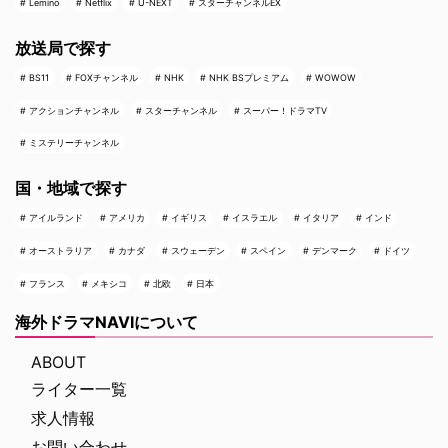
Lemino
Netflix
U-NEXT
スターチャンネルEX
放送局で探す
BS11
FOXチャンネル
NHK
NHK BSプレミアム
WOWOW
アクションチャンネル
スターチャンネル
スーパー！ドラマTV
ミステリーチャンネル
国・地域で探す
アイルランド
アメリカ
イギリス
イスラエル
イタリア
インド
オーストラリア
カナダ
スウェーデン
スペイン
デンマーク
ドイツ
フランス
メキシコ
北欧
日本
海外ドラマNAVIについて
ABOUT
ライター一覧
求人情報
お問い合わせ