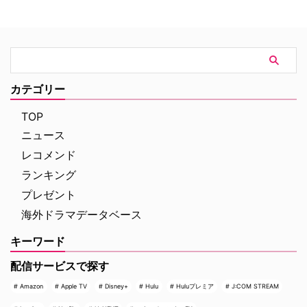
ファンに愛された人気キャラクタ
米Deadlineが報じている。 過酷
ーたちにフォーカスした特別企画
なハリウッドで夢を追う若者たち
「プロファイリング」セレクショ
の物語『I LOVE LA』 レイチェ
ンも8月8日（土）より4週連続で
ル・セノット（『ボトムス ～最
放送される。 新ヒロイン・エリ
底で最強？な私たち～』）が製
ザの登場と波乱の最終章 『プロ
作・製作総指揮・主演を兼任する
ファイリング パリ犯罪捜査課』
『I Love LA』は、ロサンゼルス
カテゴリー
は、犯罪者の心理を読み解くプロ
を舞台に人生と恋を模索する野心
ファイラーとパリ司法警察の捜査
溢れる友人グループを描く話題
TOP
チームが絶妙なタッグを組 …
作。過酷なハリウッドで成功 …
ニュース
レコメンド
ランキング
プレゼント
海外ドラマデータベース
キーワード
配信サービスで探す
Amazon
Apple TV
Disney+
Hulu
Huluプレミア
J:COM STREAM