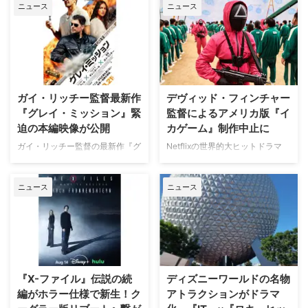
ニュース
ニュース
ガイ・リッチー監督最新作
デヴィッド・フィンチャー
『グレイ・ミッション』緊
監督によるアメリカ版『イ
迫の本編映像が公開
カゲーム』制作中止に
ガイ・リッチー監督の最新作『グ
Netflixの世界的大ヒットドラマ
レイ・ミッション』がの公開に先
『イカゲーム』を巡り、デヴィッ
立ち、ジェイク・ギレンホールと
ド・フィンチャー監督がメガホン
ニュース
ニュース
ヘンリー・カヴィルによるスタイ
をとる予定だった英語版スピンオ
リッシュなアクションとユーモア
フ『Heckler（仮題）』の企画開
が詰まった本編映像が公開され
発が中止されたことが明らかにな
た。さらに、著名人たちからの絶
った。一時は同フランチャイズ初
賛コメントも到着した。 最強の
の英語によるドラマシリーズとし
二人が挑む成功率ゼロパーセント
て期待されていたが、動画配信プ
の奪還計画！映画『グレイ・ミッ
ラットフォーム側の戦略変更など
『X-ファイル』伝説の続
ディズニーワールドの名物
ション』 『シャーロック・ホー
を受け、プロジェクトは表舞台か
編がホラー仕様で新生！ク
アトラクションがドラマ
ムズ』や『コードネーム
ら姿を消すこととなった。米