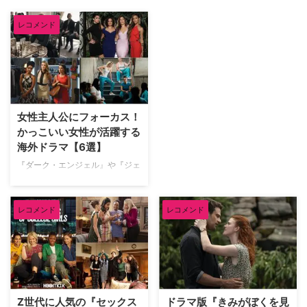
レコメンド
女性主人公にフォーカス！
かっこいい女性が活躍する
海外ドラマ【6選】
『ダーク・エンジェル』や『ジェ
シカ・ジョーンズ』といったアク
ションドラマはもちろん、個性豊
かな強い女性たちが登場する『デ
レコメンド
レコメンド
スパレートな妻たち』や『SEX
AND THE CITY』など、海外ドラ
マを見るときの一つに魅力的な女
性主人公たちの存在があるだろ
う。 そこで今回は、様々なジャ
ンルからかっこいい女性が活躍す
Z世代に人気の『セックス
ドラマ版『きみがぼくを見
るおすすめ作品をご紹介。次に見