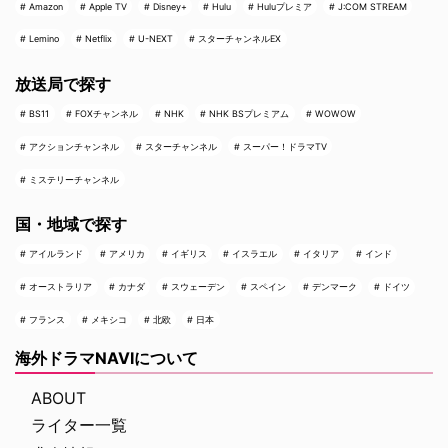
Amazon
Apple TV
Disney+
Hulu
Huluプレミア
J:COM STREAM
Lemino
Netflix
U-NEXT
スターチャンネルEX
放送局で探す
BS11
FOXチャンネル
NHK
NHK BSプレミアム
WOWOW
アクションチャンネル
スターチャンネル
スーパー！ドラマTV
ミステリーチャンネル
国・地域で探す
アイルランド
アメリカ
イギリス
イスラエル
イタリア
インド
オーストラリア
カナダ
スウェーデン
スペイン
デンマーク
ドイツ
フランス
メキシコ
北欧
日本
海外ドラマNAVIについて
ABOUT
ライター一覧