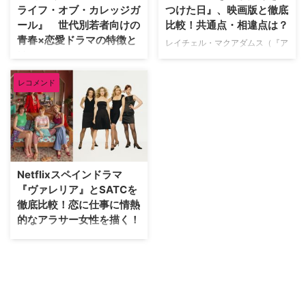
るドラマの参考にしてほしい。
ライフ・オブ・カレッジガ
つけた日』、映画版と徹底
女性主人公ドラマはここがいい！
ール』 世代別若者向けの
比較！共通点・相違点は？
女性が主人公の物語と聞くと、美
青春×恋愛ドラマの特徴と
レイチェル・マクアダムス（『ア
しいファッションや、キラキラと
は
バウトタイム〜 愛おしい時間に
した恋愛と仕事模様を映した物語
ついて〜』『きみに読む物語』）
海外の青春ドラマといえば、どん
をイメージするだろ …
レコメンド
とエリック・バナ（『ハルク』
な作品を思い浮かべるだろう
『スター・トレック』）が主演を
か？ かつてはキラキラとした憧
務める映画『きみがぼくを見つけ
れの的のようなものだったが、今
た日』（英題：Time Traveler’s
は「共感性」のあるドラマが人気
Wife）が、ドラマとして帰ってき
を集めている。 好まれる青春ド
た！ HBO Max版『きみがぼく
ラマが変わってきている 2000年
を見つけた日』は、オードリー・
代の青春ドラマというと、6シー
Netflixスペインドラマ
ニッフェネガーが2003年に出版
ズン続きリブート版も制作された
『ヴァレリア』とSATCを
した同名の小説を原作としてい
『ゴシップガール』が代表的だ。
徹底比較！恋に仕事に情熱
る。 あらすじ 主人公のヘンリー
ニューヨークという世界経済の中
的なアラサー女性を描く！
は6歳の頃から気がつくとタイム
心の街で、常に高価なものを身に
トラベルをすることができるよう
つけるリッチな高校生たちがメイ
Netflixでシーズン2までが配信中
になっていた。しかし、自分の行
ンキャラクター。お金持ちすぎる
のスペインドラマ『ヴァレリ
きたい …
キャラクターやドロドロとした人
ア』。スペイン版『セックス・ア
間関係、高校生にしてはだいぶ大
ンド・ザ・シティ（以下
人びた恋愛模様が描かれている。
SATC）』と言われるのも納得な
…
ほど、構成が似ているにも関わら