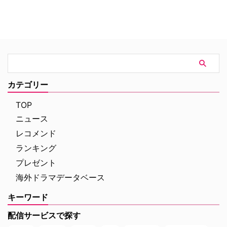
ず、また違ったアラサー女性の魅
力が詰まっている作品だ。
Netflixスペイン製作の『ヴァレリ
ア』とは？ スペインに暮らす、
ヴァレリア（ディアナ・ゴメ
ス）、カルメン（パウラ・マリ
ア）、ロラ（シルマ・ロペス）、
ネレア（テレサ・リオット）の4
カテゴリー
人がメインキャラクターであり、
特にタイトルのヴァレリア（演じ
TOP
るディアナは『ペーパー・ハウ
ニュース
ス』の …
レコメンド
ランキング
プレゼント
海外ドラマデータベース
キーワード
配信サービスで探す