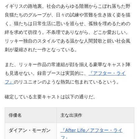
イギリスの路地裏。社会のあらゆる階層からこぼれ落ちた野
良猫たちのグループが、日々の試練や苦難を生き抜く姿を描
く。猫たちは日常生活に思いを巡らせ、孤独を埋めるための
絆を求めて彷徨う。不条理でありながら、どこか愛おしい。
リッキー独自のスタイルである温かな人間賛歌と鋭い社会風
刺が凝縮された一作となっている。
また、リッキー作品の常連組が顔を揃える豪華なキャスト陣
も見逃せない。録音ブースは実質的に、
『アフター・ライ
フ』
のリユニオンのような熱気に包まれているという。
確定している主要キャストは以下の通りだ。
俳優名
主な出演作
ダイアン・モーガン
『After Life／アフター・ライ
フ』