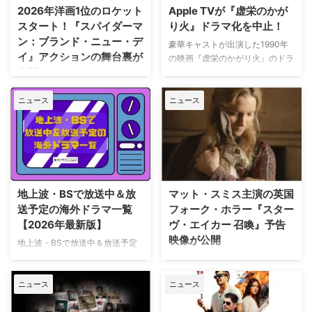
2026年洋画1位のロケット
Apple TVが『虚栄のかが
スタート！『スパイダーマ
り火』ドラマ化を中止！
ン：ブランド・ニュー・デ
豪華キャストが出演した1990年
イ』アクションの舞台裏が
の映画『虚栄のかがり火』のドラ
公開
マ化がApple TVで進められてい
たが、頓挫したことが明らかにな
トム・ホランド演じるスパイダー
った。米Deadlineが報じてい
ニュース
ニュース
マンの新たな物語を描く映画『ス
る。 鬼門らしく一筋縄ではいか
パイダーマン：ブランド・ニュ
ず 原作は、1987年に出版された
ー・デイ』が大ヒット上映中だ。
トム・ウルフのベストセラー小説
公開初日の興行収入は5億6,000
「虚栄の篝火」。1980年代のニ
万円を超え、2026年公開の洋画
ューヨークの上流社会を辛辣に風
ナンバーワンを記録。このたび、
刺した作品だ。ウォール街で台頭
主演のトム・ホランド自らが臨場
地上波・BSで放送中＆放
マット・スミス主演の英国
したトレーダーたち、その華奢な
感あふれるアクションシーン撮影
送予定の海外ドラマ一覧
フォーク・ホラー『スター
妻や愛人、そして富裕層が住むマ
の裏側を明かす特別映像が公開さ
【2026年最新版】
ヴ・エイカー 召喚』予告
ンハッタンと周辺の貧困な地区と
れた。 世界中で大ヒットを記
映像が公開
の間にくすぶる人種間の緊張を描
地上波・BSで放送中＆放送予定
録！ 映画史に残る快挙を達成 ソ
く。人種間の対立を煽って全国的
の海外ドラマを一挙ご紹介。（随
ニー・ピクチャーズ配給、トム・
英国ヨークシャー地方を舞台に、
な名声を得た …
時更新） NHK・NHK BSで放送
ホランド演じるピーター・パーカ
土地の伝承と家族の崩壊を描くフ
ニュース
ニュース
中＆放送予定の海外ドラマ 海外
ー＝スパイダーマンの新たなる物
ォーク・ホラー映画『スターヴ・
ドラマ『DOC（ドック） あす
語、『スパイダーマン：ブラン
エイカー 召喚』。公開に先駆け