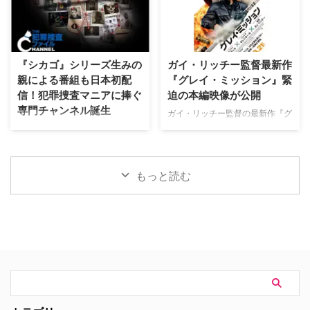
へのカルテ』 NHK BSプレミアム
ド・ニュー・デイ』が大ヒット …
て、不穏な空気が漂う日本版予告
4K｜毎週（木） 17：00～ イタ
映像と、英国らしい曇天の世界観
リア発！ 12年間の記憶を失った
が印象的な場面写真が一挙に公開
エリート医師の物語。 原作 ピエ
された。 土地に眠る伝承と家族
ルダンテ・ピッチョーニ キャス
の崩壊を描く、静謐なるフォー
『シカゴ』シリーズ生みの
ガイ・リッチー監督最新作
ト ルカ・アルジェンテーロ、マ
ク・ホラー リチャードとジュリ
親による番組も日本初配
『グレイ・ミッション』緊
ティルデ・ジョリ、サラ・ラッザ
エット夫妻が最近移り住んだ英国
信！犯罪捜査マニアに捧ぐ
迫の本編映像が公開
ーロ ほか ≫≫『DOC（ドッ
ヨークシャー地方の人里離れた
専門チャンネル誕生
ク）3 あすへのカルテ』詳細 海
「スターヴ・エイカー」は、家族
ガイ・リッチー監督の最新作『グ
外ドラマ『DOC（ドック）3 あ
に対して奇妙な力を及ぼしている
レイ・ミッション』がの公開に先
日本唯一のミステリードラマ専門
すへのカルテ』 総合｜毎週
ように思われる。ある日、彼らの
立ち、ジェイク・ギレンホールと
チャンネル「ミステリーチャンネ
（日） …
幼い息子オーウェンは喘息発作に
ヘンリー・カヴィルによるスタイ
ル」が、開局月である8月に展開
よって突然命を落としてしまう。
リッシュなアクションとユーモア
する新たなサービスとして、犯罪
もっと読む
そ …
が詰まった本編映像が公開され
捜査に特化した新たな専門チャン
た。さらに、著名人たちからの絶
ネル「THE 犯罪捜査ファイル・
賛コメントも到着した。 最強の
チャンネル」をスタート。 『ラ
二人が挑む成功率ゼロパーセント
イン・オブ・デューティ』キャス
の奪還計画！映画『グレイ・ミッ
トが贈る犯罪ドキュメンタリーも
ション』 『シャーロック・ホー
本チャンネルは、JCOM株式会社
ムズ』や『コードネーム
がAmazon Prime Videoで提供す
U.N.C.L.E.』で世界中の映画ファ
る新たなチャンネルパッケージサ
ンを熱狂させたガイ・リッチー監
ービス「プレミアTVパック」の
督の最新作は、最高にセクシーで
うちのチャンネルの一つで、人気