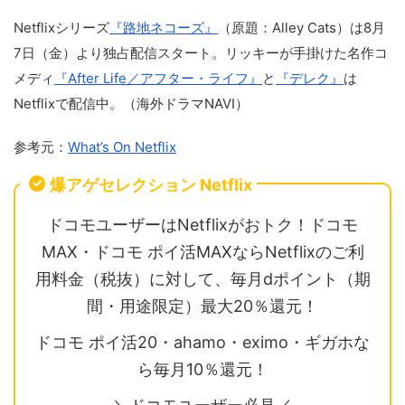
Netflixシリーズ
『路地ネコーズ』
（原題：Alley Cats）は8月
7日（金）より独占配信スタート。リッキーが手掛けた名作コ
メディ
『After Life／アフター・ライフ』
と
『デレク』
は
Netflixで配信中。（海外ドラマNAVI）
参考元：
What’s On Netflix
爆アゲセレクション Netflix
ドコモユーザーはNetflixがおトク！ドコモ
MAX・ドコモ ポイ活MAXならNetflixのご利
用料金（税抜）に対して、毎月dポイント（期
間・用途限定）最大20％還元！
ドコモ ポイ活20・ahamo・eximo・ギガホな
ら毎月10％還元！