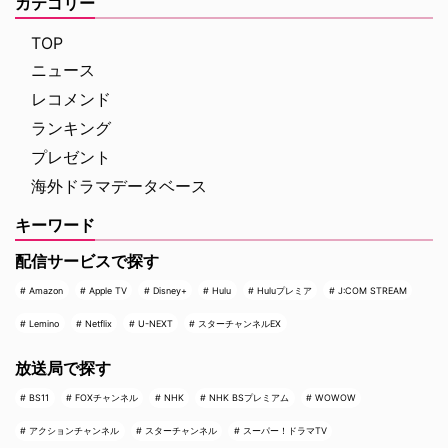
カテゴリー
最高に危険なノンストップ・バデ
の高い犯罪捜査ドラマや放送には
ィアクションだ。アメリカ海軍 …
ないクライムドキュメンタリーを
TOP
配信する …
ニュース
レコメンド
ランキング
プレゼント
海外ドラマデータベース
キーワード
配信サービスで探す
Amazon
Apple TV
Disney+
Hulu
Huluプレミア
J:COM STREAM
Lemino
Netflix
U-NEXT
スターチャンネルEX
放送局で探す
BS11
FOXチャンネル
NHK
NHK BSプレミアム
WOWOW
アクションチャンネル
スターチャンネル
スーパー！ドラマTV