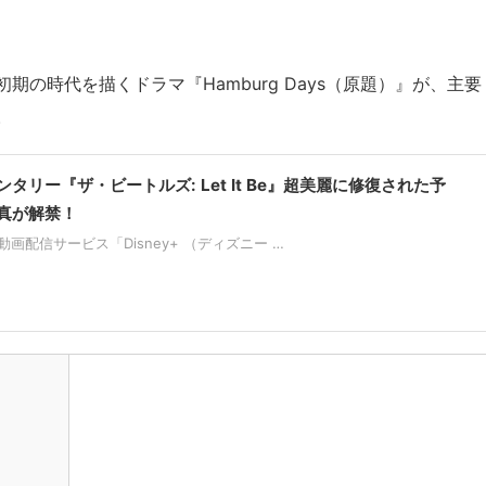
の時代を描くドラマ『Hamburg Days（原題）』が、主要
。
タリー『ザ・ビートルズ: Let It Be』超美麗に修復された予
真が解禁！
画配信サービス「Disney+ （ディズニー …