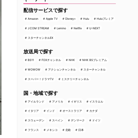
配信サービスで探す
Amazon
Apple TV
Disney+
Hulu
Huluプレミア
J:COM STREAM
Lemino
Netflix
U-NEXT
スターチャンネルEX
放送局で探す
BS11
FOXチャンネル
NHK
NHK BSプレミアム
WOWOW
アクションチャンネル
スターチャンネル
スーパー！ドラマTV
ミステリーチャンネル
国・地域で探す
アイルランド
アメリカ
イギリス
イスラエル
イタリア
インド
オーストラリア
カナダ
スウェーデン
スペイン
デンマーク
ドイツ
フランス
メキシコ
北欧
日本