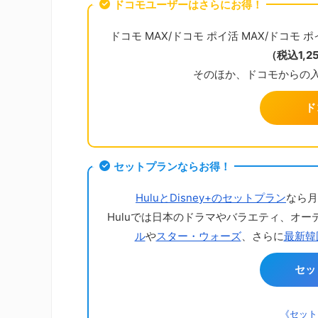
ドコモユーザーはさらにお得！
ドコモ MAX/ドコモ ポイ活 MAX/ドコモ ポイ活
（税込1,
そのほか、ドコモからの
ド
セットプランならお得！
HuluとDisney+のセットプラン
なら月
Huluでは日本のドラマやバラエティ、オー
ル
や
スター・ウォーズ
、さらに
最新韓
セッ
《セット