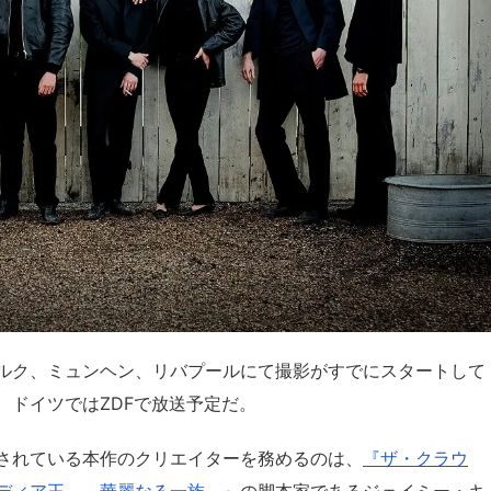
ルク、ミュンヘン、リバプールにて撮影がすでにスタートして
、ドイツではZDFで放送予定だ。
されている本作のクリエイターを務めるのは、
『ザ・クラウ
ディア王 ～華麗なる一族～』
の脚本家であるジェイミー・キ