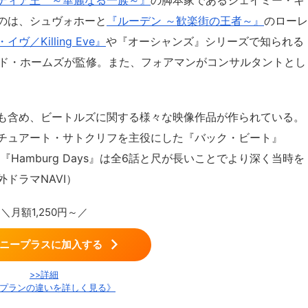
のは、シュヴォホーと
『ルーデン ～歓楽街の王者～』
のローレ
ヴ／Killing Eve』
や『オーシャンズ』シリーズで知られる
ッド・ホームズが監修。また、フォアマンがコンサルタントとし
も含め、ビートルズに関する様々な映像作品が作られている。
チュアート・サトクリフを主役にした『バック・ビート』
Hamburg Days』は全6話と尺が長いことでより深く当時を
ドラマNAVI）
＼月額1,250円～／
ニープラスに加入する
>>詳細
プランの違いを詳しく見る》