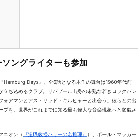
ーソングライターも参加
amburg Days』。全6話となる本作の舞台は1960年代前
が立ち込めるクラブ。リバプール出身の未熟な若きロックバン
フォアマンとアストリッド・キルヒャーと出会う。彼らとの出
ープを、世界がこれまでに知る最も偉大な音楽現象へと変貌さ
マニオン（
『退職教授ハリーの名推理』
）、ポール・マッカー