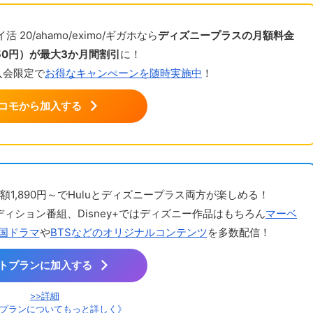
 20/ahamo/eximo/ギガホなら
ディズニープラスの月額料金
250円）が最大3か月間割引
に！
入会限定で
お得なキャンぺーンを随時実施中
！
コモから加入する
額1,890円～でHuluとディズニープラス両方が楽しめる！
ディション番組、Disney+ではディズニー作品はもちろん
マーベ
国ドラマ
や
BTSなどのオリジナルコンテンツ
を多数配信！
トプランに加入する
>>詳細
プランについてもっと詳しく》