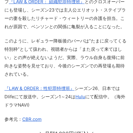
フ
『LAW & ORDER： 組織犯罪特捜班』
とのクロスオーバー
にも登場し、シーズン23では主人公エリオット・ステイブラ
ーの妻を殺したリチャード・ウィートリーの弁護を担当。こ
れが原因で、ベンソンとの関係に亀裂が入ることになった。
このように、レギュラー降板後のバーバは“たまに戻ってくる
特別枠”として扱われ、視聴者からは「また戻って来てほし
い」との声が絶えないようだ。実際、ラウル自身も復帰に前
向きな姿勢を見せており、今後のシーズンでの再登場も期待
されている。
『LAW & ORDER：性犯罪特捜班』
シーズン26、日本では
Dlifeにて放送中。シーズン1～24は
Hulu
にて配信中。（海外
ドラマNAVI)
参考元：
CBR.com