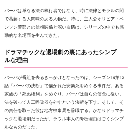
バーバは単なる法の執行者ではなく、時に法律とモラルの間
で葛藤する人間味のある人物だ。特に、主人公オリビア・ベ
ンソン警部との信頼関係と深い友情は、シリーズの中でも感
動的な名場面を生んできた。
ドラマチックな退場劇の裏にあったシンプ
ルな理由
バーバが番組を去るきっかけとなったのは、シーズン19第13
話「バーバの決断」で描かれた安楽死をめぐる事件だ。ある
家族の「死ぬ権利」をめぐり、バーバは自らの信念に従い、
法を破って人工呼吸器を外すという決断を下す。そして、そ
の責任を取った彼は地方検事局を辞職する。かなりドラマチ
ックな退場劇だったが、ラウル本人の降板理由はごくシンプ
ルなものだった。