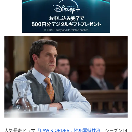
人気長寿ドラマ
『LAW & ORDER：性犯罪特捜班』
シーズン14