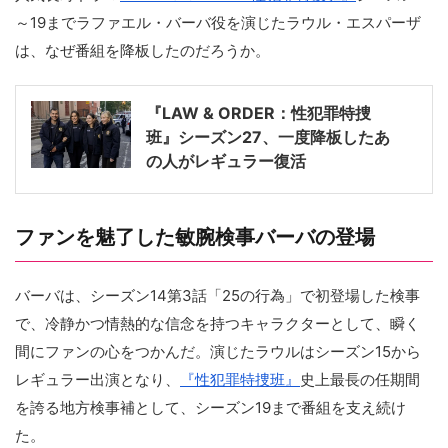
～19までラファエル・バーバ役を演じたラウル・エスパーザ
は、なぜ番組を降板したのだろうか。
『LAW & ORDER：性犯罪特捜
班』シーズン27、一度降板したあ
の人がレギュラー復活
ファンを魅了した敏腕検事バーバの登場
バーバは、シーズン14第3話「25の行為」で初登場した検事
で、冷静かつ情熱的な信念を持つキャラクターとして、瞬く
間にファンの心をつかんだ。演じたラウルはシーズン15から
レギュラー出演となり、
『性犯罪特捜班』
史上最長の任期間
を誇る地方検事補として、シーズン19まで番組を支え続け
た。