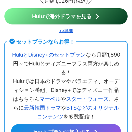
＼月額1,026円(税込)／
Huluで海外ドラマを見る
>>詳細
セットプランならお得！
HuluとDisney+のセットプラン
なら月額1,890
円～でHuluとディズニープラス両方が楽しめ
る！
Huluでは日本のドラマやバラエティ、オーデ
ィション番組、Disney+ではディズニー作品
はもちろん
マーベル
や
スター・ウォーズ
、さ
らに
最新韓国ドラマ
や
BTSなどのオリジナル
コンテンツ
を多数配信！