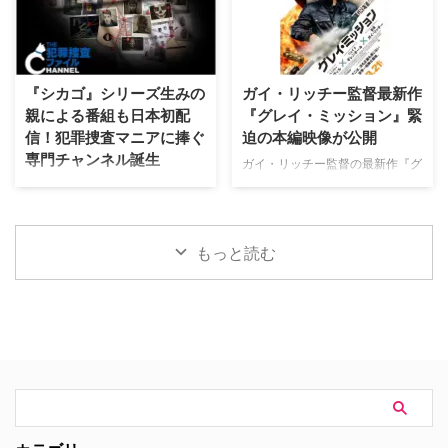
へのカルテ』 NHK BSプレミアム
ド・ニュー・デイ』が大ヒット …
て、不穏な空気が漂う日本版予告
4K｜毎週（木） 17：00～ イタ
映像と、英国らしい曇天の世界観
リア発！ 12年間の記憶を失った
が印象的な場面写真が一挙に公開
エリート医師の物語。 原作 ピエ
された。 土地に眠る伝承と家族
ルダンテ・ピッチョーニ キャス
の崩壊を描く、静謐なるフォー
『シカゴ』シリーズ生みの
ガイ・リッチー監督最新作
ト ルカ・アルジェンテーロ、マ
ク・ホラー リチャードとジュリ
親による番組も日本初配
『グレイ・ミッション』緊
ティルデ・ジョリ、サラ・ラッザ
エット夫妻が最近移り住んだ英国
信！犯罪捜査マニアに捧ぐ
迫の本編映像が公開
ーロ ほか ≫≫『DOC（ドッ
ヨークシャー地方の人里離れた
専門チャンネル誕生
ク）3 あすへのカルテ』詳細 海
「スターヴ・エイカー」は、家族
ガイ・リッチー監督の最新作『グ
外ドラマ『DOC（ドック）3 あ
に対して奇妙な力を及ぼしている
レイ・ミッション』がの公開に先
日本唯一のミステリードラマ専門
すへのカルテ』 総合｜毎週
ように思われる。ある日、彼らの
立ち、ジェイク・ギレンホールと
チャンネル「ミステリーチャンネ
（日） …
幼い息子オーウェンは喘息発作に
ヘンリー・カヴィルによるスタイ
ル」が、開局月である8月に展開
よって突然命を落としてしまう。
リッシュなアクションとユーモア
する新たなサービスとして、犯罪
もっと読む
そ …
が詰まった本編映像が公開され
捜査に特化した新たな専門チャン
た。さらに、著名人たちからの絶
ネル「THE 犯罪捜査ファイル・
賛コメントも到着した。 最強の
チャンネル」をスタート。 『ラ
二人が挑む成功率ゼロパーセント
イン・オブ・デューティ』キャス
の奪還計画！映画『グレイ・ミッ
トが贈る犯罪ドキュメンタリーも
ション』 『シャーロック・ホー
本チャンネルは、JCOM株式会社
ムズ』や『コードネーム
がAmazon Prime Videoで提供す
U.N.C.L.E.』で世界中の映画ファ
る新たなチャンネルパッケージサ
ンを熱狂させたガイ・リッチー監
ービス「プレミアTVパック」の
督の最新作は、最高にセクシーで
うちのチャンネルの一つで、人気