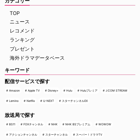
カテゴリー
最高に危険なノンストップ・バデ
の高い犯罪捜査ドラマや放送には
ィアクションだ。アメリカ海軍 …
ないクライムドキュメンタリーを
TOP
配信する …
ニュース
レコメンド
ランキング
プレゼント
海外ドラマデータベース
キーワード
配信サービスで探す
Amazon
Apple TV
Disney+
Hulu
Huluプレミア
J:COM STREAM
Lemino
Netflix
U-NEXT
スターチャンネルEX
放送局で探す
BS11
FOXチャンネル
NHK
NHK BSプレミアム
WOWOW
アクションチャンネル
スターチャンネル
スーパー！ドラマTV