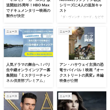
送開始25周年！HBO Max
シリーズに4人の追加キャ
でドキュメンタリー映画の
スト
製作が決定
「ダ・ヴィンチ・コード」などで
知られるダン・ブラウンのベスト
ワーナー・ブラザース・テレビジ
セラー小説、ロバート・ラングド
ョンが、自社を代表するファミリ
ニュース
ニュース
ン教授シリーズ最新作「シークレ
ードラマの金字塔『ギルモア・ガ
ット・オブ・シークレッツ」のド
ールズ』を振り返る初の公式ドキ
ラマ化をNetflixが進めていること
ュメンタリー映画を制作中である
は、当サイトで以前お伝えした通
ことが明らかになった。2000年
り。その追加キャストが明らかに
から2007年にかけて放送され、
なった。米Deadlineが伝えてい
いまなお絶大な人気を誇る本作。
る。 『24』『ハウス・オブ・カ
初放送から25年以上を経て誕生
人気ドラマの舞台へ！パリ
アン・ハサウェイ主演の恐
ード』出演者が参加 2000年の
する今作は、HBO Maxにて配信
生中継オンラインツアー募
竜サバイバル！映画『オー
「天使と悪魔」を皮切りに、
される予定だ。監督を務めるの
集開始「ミステリーチャン
クストリートの異変』本編
「ダ・ヴィンチ・コード」「ロス
は、ドキュメンタリー映画『ある
ネル倶楽部プレミアム」
映像が公開
ト・シンボル」「インフェルノ」
アスリートの告発』で高い評価を
「オリジン」「シークレット・オ
得たボニー・コーエン。長年ファ
日本唯一のミステリードラマ専門
J.J.エイブラムスが製作プロデュ
ブ・シークレッツ」と2025年に6
ンに愛され続けてきた作品の魅力
チャンネル「ミステリーチャンネ
ーサーを務め、アン・ハサウェ
作が出版され …
を、新たな角度から解き明かして
ニュース
ニュース
ル」は、現地体験型アクティビテ
イ、ユアン・マクレガーが共演す
いく。 未公開アウトテイ …
ィ専門予約サイト「ベルトラ」特
る映画『オークストリートの異
別協力のもと、8月20日（木）19
変』の公開に先立ち、迫力満点な