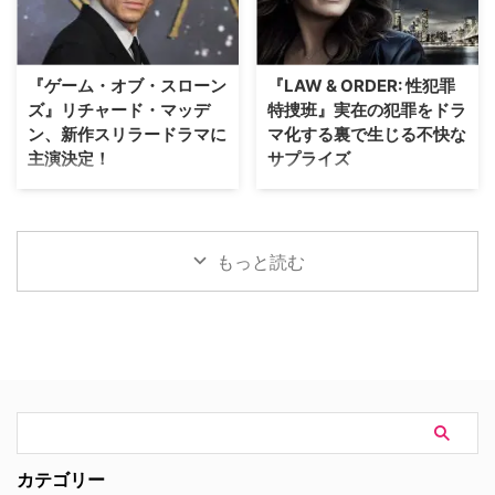
時よりパリ生中継オンラインツア
新ビジュアルと、本編映像が公開
ーを開催する。「ミステリーチャ
された。 アン・ハサウェイとユ
ンネル倶楽部プレミアム」会員の
アン・マクレガーが恐竜から逃げ
先着800名様限定で、このプレミ
惑う！緊迫の新ビジュアル ティ
『ゲーム・オブ・スローン
『LAW & ORDER: 性犯罪
アムなオンライン体験の申込受付
ザー映像の公開時から、その正体
ズ』リチャード・マッデ
特捜班』実在の犯罪をドラ
が開始となった。 パリが舞台の
がほとんど明かされないミステリ
ン、新作スリラードラマに
マ化する裏で生じる不快な
ドラマで主人公たちが歩いた景色
アスな世界観で映画ファンの注目
主演決定！
サプライズ
を、リアルタイムで堪能 8月5日
を集めていた本作。続く本予告で
（水）にスタートした「ミステリ
は、突如街に現れた恐竜たちに対
大ヒットドラマ『ゲーム・オブ・
ロングランヒットを誇る犯罪捜査
ーチャンネル倶楽部プレミアム」
して、平穏に暮らしていた“普通
スローンズ』のロブ・スターク役
ドラマ『LAW & ORDER』シリー
は、ミステリーの世界を味わい尽
の家族”がどのように逃げ延びる
でブレイクしたリチャード・マッ
ズ。本作の最大の魅力の一つは、
くすために誕生した特別 …
かを描いていることが明らかとな
デンが、新作スリラードラマ
実際に起きた事件に着想を得たリ
もっと読む
…
『Trauma（原題）』に主演する
アリティあふれるストーリー展開
ことが分かった。米Varietyが伝
にある。しかし、その裏側では、
えている。 『ダイ・ハード』
自身の悲劇がドラマ化されること
×『ER』！？医療アクションドラ
を放送直前まで知らされない実在
マ 『Trauma』は、テロリストが
の被害者たちが、「極めて不快な
ロンドンの病院を占拠し、手術中
サプライズ」に晒され続けている
の首相を人質に取るところからス
というのだ。 実話事件を無断で
タート。元英国海兵隊の衛生兵
ドラマ化？ 1990年にNBCの旗艦
で、現在は救急外来の医師である
番組『LAW & ORDER』の脚本家
ジム・マーチャントは、院内に取
として参加し、後にショーランナ
カテゴリー