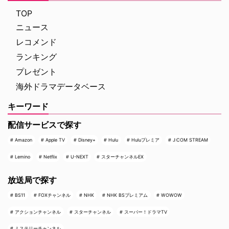
り残されたすべての人々を救うた
ーやスピンオフ作品『LAW &
め、病院内を徐々に制圧してい
ORDER クリミナル・インテン
TOP
く。力関係は次第に逆転 …
ト』 …
ニュース
レコメンド
ランキング
プレゼント
海外ドラマデータベース
キーワード
配信サービスで探す
Amazon
Apple TV
Disney+
Hulu
Huluプレミア
J:COM STREAM
Lemino
Netflix
U-NEXT
スターチャンネルEX
放送局で探す
BS11
FOXチャンネル
NHK
NHK BSプレミアム
WOWOW
アクションチャンネル
スターチャンネル
スーパー！ドラマTV
ミステリーチャンネル