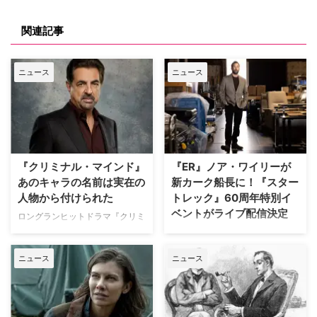
関連記事
ニュース
ニュース
『クリミナル・マインド』
『ER』ノア・ワイリーが
あのキャラの名前は実在の
新カーク船長に！『スター
人物から付けられた
トレック』60周年特別イ
ベントがライブ配信決定
ロングランヒットドラマ『クリミ
ナル・マインド』でデヴィッド・
エミー賞受賞歴を誇るノア・ワイ
ロッシを演じるジョー・マンテー
リー（『ER 緊急救命室』『ザ・
ニュース
ニュース
ニャ。実はこの役名を付けたのは
ピット／ピッツバーグ救急医療
ジョー自身なのだが、その理由に
室』）が、SF界の金字塔『スタ
ついて説明している。米TV Line
ートレック』の誕生60周年を記
が報じた。 O・J・シンプソン裁
念する朗読劇イベントで、ジェー
判の証人がデヴィッド・ロッシ
ムズ・T・カーク船長役を務める