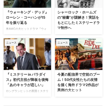
シーズン3序盤でFBI行動分析課
ことが明らかになった。米TV
のチーフだったジェイソン・ギデ
Lineが報じている。 『スタート
『ウォーキング・デッド』
シャーロック・ホームズ
オンが去った後、その穴を埋める
レック』60周年を祝う特別朗読
ローレン・コーハンが15
の“秘書”が謎解き！実話を
形で登場したデヴィッド・ロッ
劇が開催！ 本イベントは、米国
年を振り返る
もとにしたミステリードラ
シ。その後、15シーズン以上にわ
脚本家組合財団（WGF）が主催
マ制作へ
たりチームを支えるこのベテラン
する特別企画「WGF RetroReads
米AMCの大ヒットドラマ『ウォ
プロファイラーは、有名な裁判に
Presents: Star Trek 60th」。オ
ーキング・デッド』とスピンオフ
アーサー・コナン・ドイルが生ん
関わった実在の警察官の名前をも
リジナルシリーズ『宇宙大作戦』
『ウォーキング・デッド：デッ
だ世界で最も有名な探偵シャーロ
とにしている。 有名 …
の記念すべき初回放 …
ニュース
ニュース
ド・シティ』でマギーを演じてき
ック・ホームズに宛てて実際に
たローレン・コーハン。彼女が同
様々な手紙が届いていたことは有
シリーズと過ごしてきた15年を振
名な話だが、その手紙に返信して
り返るとともに、『ウォーキン
いた“秘書”を主人公にしたミステ
グ・デッド：デッド・シティ』の
リードラマが作られることが分か
シーズン4についても匂わせた。
った。米Deadlineが報じてい
『ウォーキング・デッド：デッ
る。 ホームズの代わりに返信す
『ミステリー in パラダイ
今夏の配信界で空前のブー
ド・シティ』シーズン4はすでに
るうちに彼の考え方を習得 Fox
ス』初代主役が降板を後悔
ム！50代女性たちの友情
始動 ローレンは米Peopleのイン
Entertainment Studiosが制作を
「あのキャラが恋しい」
を描く海外ドラマ2作品が
タビューに応じ、2011年に放送
手掛ける米USA Networkの新作
異例の大ヒット
された本家のシーズン2で初登場
ドラマ『Sherlock’s
ロングランヒットの英国ミステリ
した時から15年もの歳月が流れた
Secretary（原題）』の主人公
ー『ミステリー in パラダイス』
50代女性たちの友情を描くドラ
ことについて「信じられません」
は、風変わりなロンドン人女性。
で初代主人公リチャード・プール
マは、長らくテレビ業界で“成功
と表現。「私にとっては …
彼女の仕事は、世界 …
警部を演じたベン・ミラーが、降
しにくいジャンル”とされてき