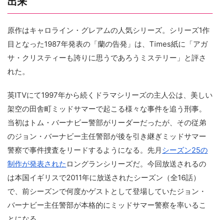
出来
原作はキャロライン・グレアムの人気シリーズ。シリーズ1作
目となった1987年発表の「蘭の告発」は、Times紙に「アガ
サ・クリスティーも誇りに思うであろうミステリー」と評さ
れた。
英ITVにて1997年から続くドラマシリーズの主人公は、美しい
架空の田舎町ミッドサマーで起こる様々な事件を追う刑事。
当初はトム・バーナビー警部がリーダーだったが、その従弟
のジョン・バーナビー主任警部が後を引き継ぎミッドサマー
警察で事件捜査をリードするようになる。先月
シーズン25の
制作が発表された
ロングランシリーズだ。今回放送されるの
は本国イギリスで2011年に放送されたシーズン（全16話）
で、前シーズンで何度かゲストとして登場していたジョン・
バーナビー主任警部が本格的にミッドサマー警察を率いるこ
とになる。