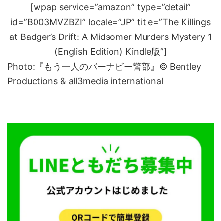
[wpap service=”amazon” type=”detail”
id=”B003MVZBZI” locale=”JP” title=”The Killings
at Badger’s Drift: A Midsomer Murders Mystery 1
(English Edition) Kindle版”]
Photo:『もう一人のバーナビー警部』© Bentley
Productions & all3media international