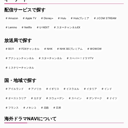
配信サービスで探す
Amazon
Apple TV
Disney+
Hulu
Huluプレミア
J:COM STREAM
Lemino
Netflix
U-NEXT
スターチャンネルEX
放送局で探す
BS11
FOXチャンネル
NHK
NHK BSプレミアム
WOWOW
アクションチャンネル
スターチャンネル
スーパー！ドラマTV
ミステリーチャンネル
国・地域で探す
アイルランド
アメリカ
イギリス
イスラエル
イタリア
インド
オーストラリア
カナダ
スウェーデン
スペイン
デンマーク
ドイツ
フランス
メキシコ
北欧
日本
海外ドラマNAVIについて