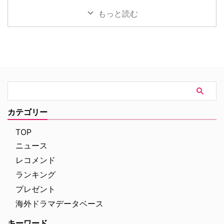
板への後悔とキャラクターへの深
た。特に広告業界では18〜49歳
もっと読む
い愛着を明かした。（※本記事
が最重要視され、複数の中高年女
は、作品のネタバレを含みますの
性を主人公に据えた作品は敬遠さ
でご注意ください） 家族のそば
れがちだったためだ。しかし今、
にいるための苦渋の決断 『ミス
その常識を覆す2つの新作ドラマ
テリー in パラダイス』はフラン
が誕生し、配信界で異例の大ヒッ
スのカリブ海に浮かぶ“パラダイ
トを記録している。 業界の「不
ス”こと、架空の島セント・マリ
人気ジャンル」を覆す50代女性
ー島を舞台に、英国から赴任して
の友情ドラマが同時期に大ヒット
きた刑事が地元の捜査官たちと一
その話題作とは、米Peacockの
緒に数々の難事件を解決していく
『Five Star Weekend（原題）』
カテゴリー
犯罪捜査ドラマ。英BBCで2011
とAmazonオリジナル『ライド･
年に始まり、今年1月 …
オア･ダイ ～親友は暗殺者～』
TOP
だ。 …
ニュース
レコメンド
ランキング
プレゼント
海外ドラマデータベース
キーワード