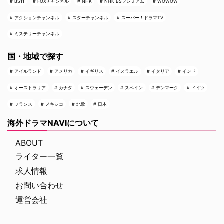
BS11
FOXチャンネル
NHK
NHK BSプレミアム
WOWOW
アクションチャンネル
スターチャンネル
スーパー！ドラマTV
ミステリーチャンネル
国・地域で探す
アイルランド
アメリカ
イギリス
イスラエル
イタリア
インド
オーストラリア
カナダ
スウェーデン
スペイン
デンマーク
ドイツ
フランス
メキシコ
北欧
日本
海外ドラマNAVIについて
ABOUT
ライター一覧
求人情報
お問い合わせ
運営会社