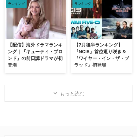
& …
ランキング
ランキング
マ・洋画人気ランキングをご紹
営する株式会社SAMANSAは、
介。 海外ドラマ人気ランキング
2026年上半期における視聴数お
トップ20【2026年7月】 2026年
よび満足度調査に基づいた「ショ
7月のU-NEXTで人気の海外ドラ
ート映画・人気作品ランキング
マランキングトップ20は以下の
TOP10」を発表した。わずか10
通り。 ハウス・オブ・ザ・ドラ
分足らずの映像で観客の心を揺さ
ゴン シーズン3【U-NEXT独占】
ぶり、濃密な映画体験を提供して
【配信】海外ドラマランキ
【7月後半ランキング】
ゲーム・オブ・スローンズ 第一
きた作品群のなかから、今期最も
ング｜『キューティ・ブロ
『NCIS』首位返り咲き＆
章：七王国戦記【U-NEXT独占】
支持を集めた注目の10作品を一
ンド』の前日譚ドラマが初
『ワイヤー・イン・ザ・ブ
ハドソン＆レックス ～セントジ
挙に振り返る。 SAMANSA 2026
登場
ラッド』初登場
ョンズ警察シェパード犬刑事 シ
年上半期ランキング 今期のラン
ーズン1 FBI：特別捜査班 シーズ
キングで特筆すべきは、TOP10
全米で配信中の海外ドラマおよび
オンライン動画配信サービス
ン7 THE LAST OF US シーズン
のうち実に5作品（『うまれる』
映画（ドキュメンタリー・リアリ
Huluが、7月15日（水）から7月
1【U-N …
『1/96』『ストレンジ』
ティショー含む）におけるランキ
21日（火）までの週間ランキング
『MIMI』『st …
ングトップ10（ニールセン調
を発表した。海外ドラマ部門で
もっと読む
べ）が発表された。「オリジナル
は、『NCIS ～ネイビー犯罪捜査
ドラマ」「非オリジナルドラマ
班』が再び首位奪還したほか、ア
（※放映権を獲得した他社作
ジアドラマ部門では、絶大な人気
品）」「映画」という3部門にお
を誇る『復讐代行人3～模範タク
ける全米でのストリーミング（配
シー～』がV2を達成するなど、
信）ランキングを紹介しよう。
両部門ともに定番人気作と注目の
配信ランキング（ニールセン調
サスペンス・ミステリーが火花を