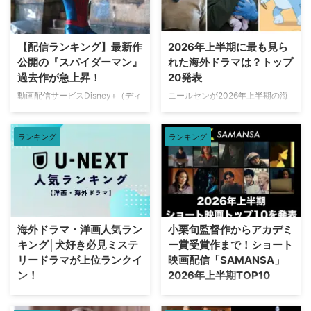
【配信ランキング】最新作
2026年上半期に最も見ら
公開の『スパイダーマン』
れた海外ドラマは？トップ
過去作が急上昇！
20発表
動画配信サービスDisney+（ディ
ニールセンが2026年上半期の海
ズニープラス）で配信中の作品人
外ドラマ ランキングトップ20を
気ランキングをご紹介する。 デ
発表。「総合」「オリジナルドラ
ランキング
ランキング
ィズニープラス人気ランキング
マ」「非オリジナルドラマ（※放
TOP10【2026年8月7日】 ディズ
映権を獲得した他社作品）」とい
ニープラス本日のTOP10は下記
う3部門における全米でのストリ
の通り（2026年8月7日時点）。
ーミング（配信）ランキングを紹
スパイダーマン：ノー・ウェイ・
介しよう。 2026年上半期 配信ラ
ホーム 殺し屋たちの店 スパイダ
ンキング（ニールセン調べ）
ーマン：ホームカミング 私がビ
2025年12月29日（月）から2026
海外ドラマ・洋画人気ラン
小栗旬監督作からアカデミ
ーバーになる時 スパイダーマ
年6月28日（日）までの順位は以
キング│犬好き必見ミステ
ー賞受賞作まで！ショート
ン：ファー・フロム・ホーム ア
下の通り。 総合 『ストレンジャ
リードラマが上位ランクイ
映画配信「SAMANSA」
ベンジャーズ／エンドゲーム ア
ー・シングス 未知の世界』
ン！
2026年上半期TOP10
ベンジャーズ／インフィニティ・
（Netflix／計42話）…232億
ウォー スター・ウォーズ：ビジ
6100万分 『ブルーイ』
動画配信サービスのU-NEXT（ユ
ショート映画配信サービス
ョンズ／九人目のジェダイ King
（Disney+／計154話）.. …
ーネクスト）で配信中の海外ドラ
「SAMANSA（サマンサ）」を運