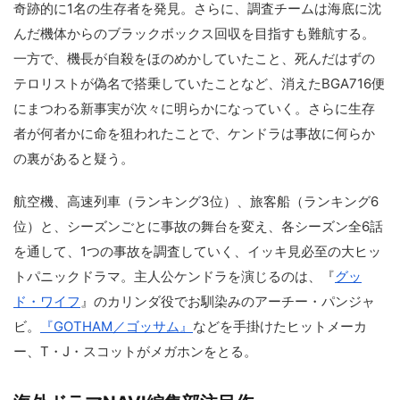
奇跡的に1名の生存者を発見。さらに、調査チームは海底に沈
んだ機体からのブラックボックス回収を目指すも難航する。
一方で、機長が自殺をほのめかしていたこと、死んだはずの
テロリストが偽名で搭乗していたことなど、消えたBGA716便
にまつわる新事実が次々に明らかになっていく。さらに生存
者が何者かに命を狙われたことで、ケンドラは事故に何らか
の裏があると疑う。
航空機、高速列車（ランキング3位）、旅客船（ランキング6
位）と、シーズンごとに事故の舞台を変え、各シーズン全6話
を通して、1つの事故を調査していく、イッキ見必至の大ヒッ
トパニックドラマ。主人公ケンドラを演じるのは、『
グッ
ド・ワイフ
』のカリンダ役でお馴染みのアーチー・パンジャ
ビ。
『GOTHAM／ゴッサム』
などを手掛けたヒットメーカ
ー、T・J・スコットがメガホンをとる。