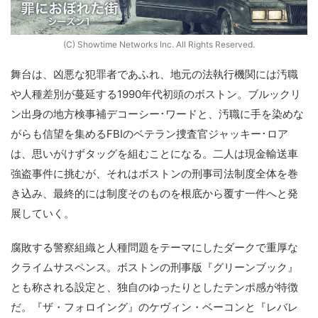
(C) Showtime Networks Inc. All Rights Reserved.
舞台は、凶悪な犯罪者であふれ、地元の法執行機関には汚職
や人種差別が蔓延する1990年代初頭のボストン。ブルックリ
ン出身の地方検事補デコーシー･ワードと、汚職に手を染めな
がらも信望を集めるFBIのベテラン捜査官ジャッキー･ロア
は、思いがけずタッグを組むことになる。二人は現金輸送車
強盗事件に挑むが、それはボストンの刑事司法制度全体を巻
き込み、最終的には制度そのものを根底から覆す一件へと発
展していく。
腐敗する警察組織と人種問題をテーマにしたダークで重厚な
クライムサスペンス。ボストンの刑事版『グリーンブック』
とも称される設定と、独自のゆったりとしたテンポ感が特徴
だ。『ザ・フォロイング』のケヴィン・ベーコンと『レバレ