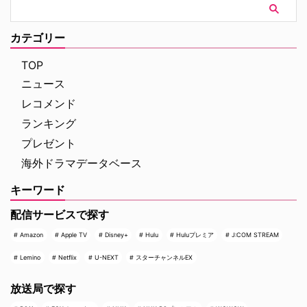
べ） 2026年6月29日（月）から7
散らす熱いランキングとなった。
月5日（日）までの順位は以下の
※各ランキングの順位変動は、前
通り。 ドラマ（オリジナル）
回（7月1日～7月7日集計分）と
カテゴリー
『Love Island USA（原題）』
の比較で、（↑）（NEW）など
（Peacock／計277話）…19億
を記載しています TVシリーズ総
TOP
4400 …
合 トップ10 1 …
ニュース
レコメンド
ランキング
プレゼント
海外ドラマデータベース
キーワード
配信サービスで探す
Amazon
Apple TV
Disney+
Hulu
Huluプレミア
J:COM STREAM
Lemino
Netflix
U-NEXT
スターチャンネルEX
放送局で探す