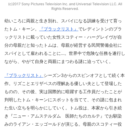
(c)2017 Sony Pictures Television Inc. and Universal Television LLC. All
Rights Reserved.
幼いころに両親と生き別れ、スパイになる訓練を受けて育っ
たトム・キーン。
『ブラックリスト』
でレディントンのブラ
ックリストに載っていた女性スコティー・ハーグレイヴが自
分の母親だと知ったトムは、母親が経営する民間警備会社に
スパイとして雇われることに…。世界中で危険な任務を遂行し
ながら、やがて自身と両親にまつわる謎に迫っていく。
『ブラックリスト』
シーズン3からのスピンオフとして続く本
作。リズことエリザベスの理解ある優しい夫として登場した
ものの、その後、実は国際的に暗躍する工作員だったことが
判明したトム・キーンにスポットを当てて、その謎に包まれ
た生い立ちを明らかにしていく。トム役は、本家から引き続
き『二ュー・アムステルダム 医師たちのカルテ』でお馴染
みのライアン・エッゴールドが演じる。母親のスコティー役