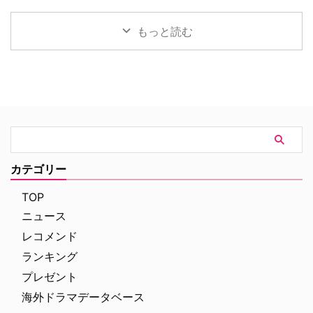
ター・パーカーに関する記憶が消
み、天才物理化学者のブルース・
年まで放送された名作ドラマ『シ
8月14日（金）より日米同時公開
されてしまいました。あらため …
バナーが登場！ 過去には宇宙 …
ャーロック・ホームズの冒険』。
される。本作の公開を記念し、7
もっと読む
短編・長編合わせて60ある原作
月29日（水）にパシフィコ横浜
のうち、ドラマ化された全41話
「ヨコハマ恐竜展2026」内にて
のあらすじや裏話、トリビアをご
イベントを開催。会場には日本語
紹介！（※ドラマ版、原作小説の
吹替を担当した森川智之と、ハリ
ネタバレを含みますのでご注意く
ウッド映画吹替初挑戦となるとに
ださい） 『シャーロック・ホー
かく明るい安村が登壇。巨大ティ
ムズの冒険』エピソード一覧 実
ラノサウルスの前で、作品への思
はところどころでコナン・ドイル
いやアフレコ裏話をたっぷりと語
の原作の発表・収録と大きく順番
った熱気あふれるイベントの模様
が異なる本作。そうしたシャッフ
をレポートする。 大迫力のティ
カテゴリー
ルに加えて、あらすじや見どこ
ラノサウルスの前で恐竜トーク
ろ、キャストの経歴（その後 …
イベントは、恐竜展内に展示され
TOP
た大迫力のティラノサウ …
ニュース
レコメンド
ランキング
プレゼント
海外ドラマデータベース