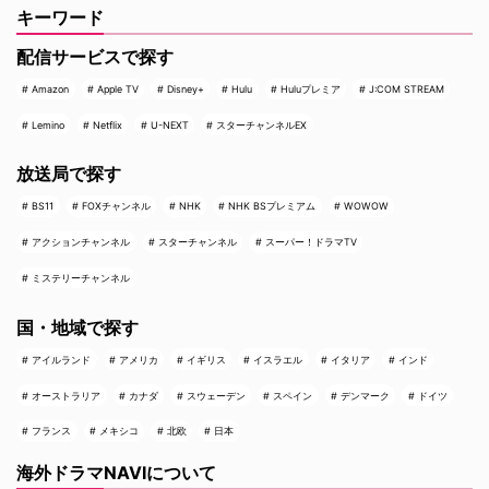
キーワード
配信サービスで探す
Amazon
Apple TV
Disney+
Hulu
Huluプレミア
J:COM STREAM
Lemino
Netflix
U-NEXT
スターチャンネルEX
放送局で探す
BS11
FOXチャンネル
NHK
NHK BSプレミアム
WOWOW
アクションチャンネル
スターチャンネル
スーパー！ドラマTV
ミステリーチャンネル
国・地域で探す
アイルランド
アメリカ
イギリス
イスラエル
イタリア
インド
オーストラリア
カナダ
スウェーデン
スペイン
デンマーク
ドイツ
フランス
メキシコ
北欧
日本
海外ドラマNAVIについて