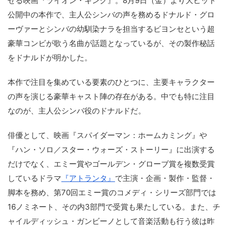
せる映画『ライオン・キング』。8月9日（金）より大ヒット
公開中の本作で、主人公シンバの声を務めるドナルド・グロ
ーヴァーとシンバの幼馴染ナラを担当するビヨンセという超
豪華コンビが歌う名曲が話題となっているが、その製作秘話
をドナルドが明かした。
本作で注目を集めている要素のひとつに、主要キャラクター
の声を演じる豪華キャスト陣の存在がある。中でも特に注目
なのが、主人公シンバ役のドナルドだ。
俳優として、映画『スパイダーマン：ホームカミング』や
『ハン・ソロ／スター・ウォーズ・ストーリー』に出演する
だけでなく、エミー賞やゴールデン・グローブ賞を複数受賞
しているドラマ
『アトランタ』
で主演・企画・製作・監督・
脚本を務め、第70回エミー賞のコメディ・シリーズ部門では
16ノミネート、その内3部門で受賞も果たしている。また、チ
ャイルディッシュ・ガンビーノとして音楽活動も行う彼は昨