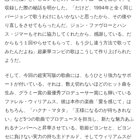
収録した際の秘話を明かした。「だけど、1994年と全く同じ
バージョンで歌うわけにもいかないと思ったから、その後や
り直しをさせてもらったんだ。ジョン・ファヴローとハン
ス・ジマーもそれに協力してくれたから、感謝している。だ
からもう１回やらせてもらって、もう少し違う方法で歌って
みたんだよね」超豪華コンビの歌はこうして作り上げられた
ようだ。
そして、今回の超実写版の歌曲には、もうひとり強力なサポ
ートが付いている。それは、数え切れないほどのヒット曲を
生み、グラミー賞の最優秀プロデューサー賞にも輝いている
ファレル・ウィリアムス。彼は本作の楽曲「愛を感じて」は
もちろん、「ハクナ・マタタ」「王様になるのが待ちきれな
い」など5つの歌曲でプロデュースを担当し、新たな魅力あふ
れるナンバーへと昇華させている。歌姫ビヨンセと、ビヨン
セに負けない実力の持ち主ドナルド、そしてウィリアムスが