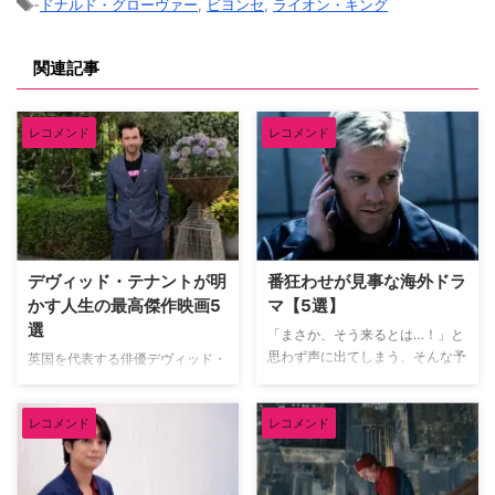
-
ドナルド・グローヴァー
,
ビヨンセ
,
ライオン・キング
関連記事
レコメンド
レコメンド
デヴィッド・テナントが明
番狂わせが見事な海外ドラ
かす人生の最高傑作映画5
マ【5選】
選
「まさか、そう来るとは…！」と
思わず声に出てしまう、そんな予
英国を代表する俳優デヴィッド・
想を覆す展開こそ海外ドラマの醍
テナント（『ドクター・フー』
醐味だろう。巧みに張り巡らされ
『グッド・オーメンズ』）が、映
た伏線や衝撃のドンデン返しに、
レコメンド
レコメンド
像ソフトメーカーの米Criterion社
気づけば最後まで一気見してしま
による人気企画「Criterion
うことも。そんな予想を鮮やかに
Closet」に登場した。数多の名作
裏切る番狂わせが見事な海外ドラ
映画のDVDやBlu-rayが並ぶ夢の