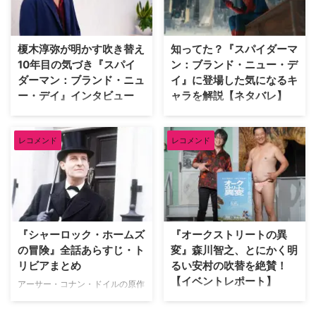
マを米TV Lineが取り上げている
ようなクローゼットを訪れたデヴ
ので、そのうち5作品を紹介しよ
ィッドは、自身が幼少期や俳優人
う。（※本記事は各作品の重要な
生の中で多大な影響を受けた名作
榎木淳弥が明かす吹き替え
知ってた？『スパイダーマ
ネタバレを含みますのでご注意く
映画をピックアップ。その魅力を
10年目の気づき『スパイ
ン：ブランド・ニュー・デ
ださい） 予想外の展開にビック
熱く語った。 『バンデットQ』か
ダーマン：ブランド・ニュ
イ』に登場した気になるキ
リさせられた海外ドラマ 『イカ
らオロノ劇の名作まで！独自のセ
ー・デイ』インタビュー
ャラを解説【ネタバレ】
ゲーム』 世界的ヒットを記録し
ンスで選ぶ名作群 最初に彼が手
た『イカゲーム』では、多額の賞
に取ったのは、テリー・ギリアム
『スパイダーマン：ブランド・ニ
『スパイダーマン：ブランド・ニ
金を懸けたデスゲームを通 …
監督による幻想的なファンタジー
ュー・デイ』日本語吹き替え版で
ュー・デイ』が大ヒット上映中。
…
レコメンド
レコメンド
ピーター・パーカー／スパイダー
ピーターやMJ、ネッドなどシリ
マンを演じる榎木淳弥にインタビ
ーズおなじみの顔ぶれはもちろ
ュー！ 孤独を抱えながらも成長
ん、他作品のヒーローや原作コミ
したピーターの魅力や、ハルク、
ックスのキャラクターも多数登場
パニッシャーたちとの掛け合い、
している。そこで、映画をすでに
そして本作に込められた意味につ
鑑賞した人向けに、気になるキャ
いて、たっぷり語ってもらった。
ラクターについて解説しよう。 ※
『シャーロック・ホームズ
『オークストリートの異
記憶をなくした世界で描かれる、
本記事には『スパイダーマン：ブ
の冒険』全話あらすじ・ト
変』森川智之、とにかく明
ピーターの「人間ドラマ」 ――
ランド・ニュー・デイ』のネタバ
リビアまとめ
るい安村の吹替を絶賛！
前作『スパイダーマン：ノー・ウ
レが含まれます。 アベンジャー
【イベントレポート】
ェイ・ホーム』ではドクター・ス
ズでおなじみバナー博士が登場！
アーサー・コナン・ドイルの原作
トレンジの魔術により、MJやネ
マーベル・シネマティック・ユニ
小説をもとに、ジェレミー・ブレ
J.J.エイブラムス製作の最新作映
ッドを含む全世界の人々からピー
バース（以下、MCU）でおなじ
ットが主演して1984年から1994
画『オークストリートの異変』が