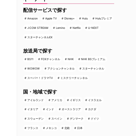
配信サービスで探す
Amazon
Apple TV
Disney+
Hulu
Huluプレミア
J:COM STREAM
Lemino
Netflix
U-NEXT
スターチャンネルEX
放送局で探す
BS11
FOXチャンネル
NHK
NHK BSプレミアム
WOWOW
アクションチャンネル
スターチャンネル
スーパー！ドラマTV
ミステリーチャンネル
国・地域で探す
アイルランド
アメリカ
イギリス
イスラエル
イタリア
インド
オーストラリア
カナダ
スウェーデン
スペイン
デンマーク
ドイツ
フランス
メキシコ
北欧
日本