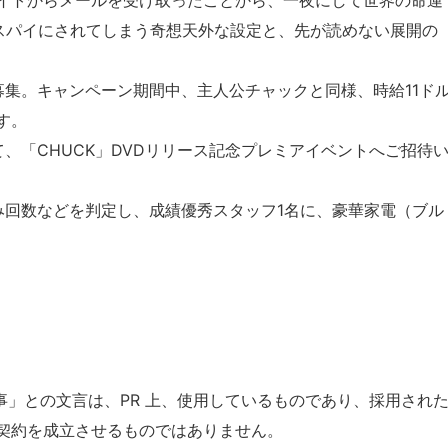
イトからメールを受け取ったことから、一夜にして世界の命運
のスパイにされてしまう奇想天外な設定と、先が読めない展開の
募集。キャンペーン期間中、主人公チャックと同様、時給11ド
す。
、「CHUCK」DVDリリース記念プレミアイベントへご招待
み回数などを判定し、成績優秀スタッフ1名に、豪華家電（ブル
仕事」との文言は、PR 上、使用しているものであり、採用され
契約を成立させるものではありません。