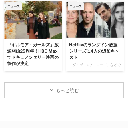
タイトルは『The X-Files: I Want
『ロキ』のマイケル・ウォルドロ
マ『プロファイリング パリ犯罪
HBOの話題作『I LOVE LA』シー
to B …
ン。そしてスタジオは20th …
ニュース
ニュース
捜査課』のファイナル・シーズン
ズン2に、『キングスマン』のタ
（シーズン10・全8話）が、アク
ロン・エジャトンや『The
ションチャンネルにて8月29日
Gifted ザ・ギフテッド』のジェ
（土）18時より独占日本初放送さ
イミー・チャンら注目キャストが
れることが決定。これに合わせ、
ゲスト出演することがわかった。
ファンに愛された人気キャラクタ
米Deadlineが報じている。 過酷
ーたちにフォーカスした特別企画
なハリウッドで夢を追う若者たち
『ギルモア・ガールズ』放
Netflixのラングドン教授
「プロファイリング」セレクショ
の物語『I LOVE LA』 レイチェ
送開始25周年！HBO Max
シリーズに4人の追加キャ
ンも8月8日（土）より4週連続で
ル・セノット（『ボトムス ～最
でドキュメンタリー映画の
スト
放送される。 新ヒロイン・エリ
底で最強？な私たち～』）が製
製作が決定
ザの登場と波乱の最終章 『プロ
「ダ・ヴィンチ・コード」などで
作・製作総指揮・主演を兼任する
ファイリング パリ犯罪捜査課』
知られるダン・ブラウンのベスト
『I Love LA』は、ロサンゼルス
ワーナー・ブラザース・テレビジ
は、犯罪者の心理を読み解くプロ
セラー小説、ロバート・ラングド
を舞台に人生と恋を模索する野心
ョンが、自社を代表するファミリ
ファイラーとパリ司法警察の捜査
ン教授シリーズ最新作「シークレ
溢れる友人グループを描く話題
ードラマの金字塔『ギルモア・ガ
チームが絶妙なタッグを組 …
ット・オブ・シークレッツ」のド
作。過酷なハリウッドで成功 …
ールズ』を振り返る初の公式ドキ
もっと読む
ラマ化をNetflixが進めていること
ュメンタリー映画を制作中である
は、当サイトで以前お伝えした通
ことが明らかになった。2000年
り。その追加キャストが明らかに
から2007年にかけて放送され、
なった。米Deadlineが伝えてい
いまなお絶大な人気を誇る本作。
る。 『24』『ハウス・オブ・カ
初放送から25年以上を経て誕生
ード』出演者が参加 2000年の
する今作は、HBO Maxにて配信
「天使と悪魔」を皮切りに、