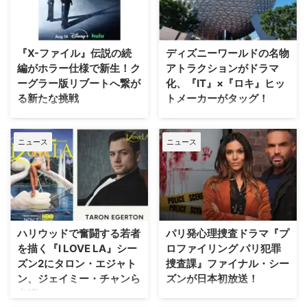
『X-ファイル』伝説の続
ディズニーワールドの名物
編がホラー仕様で新生！ク
アトラクションがドラマ
ーグラー版リブートへ繋が
化、『IT』×『ロキ』ヒッ
る新たな挑戦
トメーカーがタッグ！
SFサスペンスの金字塔『X-ファ
Disney+が、ウォルト・ディズニ
イル』の劇場版第2作『X-ファイ
ー・ワールド（WDW）のパーク
ニュース
ニュース
ル：真実を求めて』が、18年の時
EPCOTを代表する大人気アトラ
を経て、クリス・カーター監督の
クションに着想を得たドラマ作品
手によるよりダークなディレクタ
『Spaceship Earth（原題）』の
ーズ・カット版として遂に日の目
パイロット版を発注した。 ディ
を浴びることが決定した。 18年
ズニーワールドのシンボルが実写
の時を経て明かされる『X-ファイ
ドラマ化へ！ 製作を手掛けるの
ル』第2作の真の姿 カーターが脚
は、映画『IT／イット “それ”が見
ハリウッドで奮闘する若者
パリ発心理捜査ドラマ『プ
本・監督を務めた本作の本来のビ
えたら、終わり。』の前日譚ドラ
を描く『I LOVE LA』シー
ロファイリング パリ犯罪
ジョンが解禁されるにあたり、
マ『IT／イット ウェルカム・ト
ズン2にタロン・エジャト
捜査課』ファイナル・シー
Entertainment Weekly（EW）誌
ゥ・デリー “それ”が見えたら、終
ン、ジェイミー・チャンら
ズンが日本初放送！
はホラー映画さながらの予告編映
わり。』で知られるジェイソン・
出演
像を独独入手。新たに付与された
フュークスと、ドラマシリーズ
フランス発の大人気心理捜査ドラ