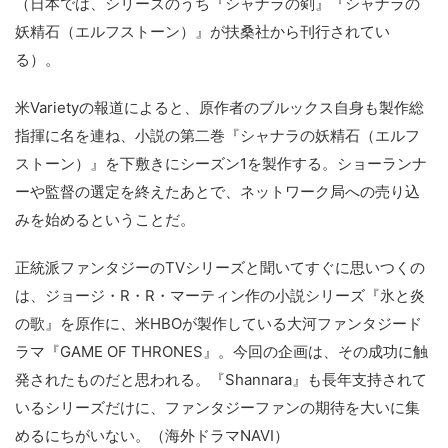
（日本では、シリーズのうち『シャナラの剣』『シャナラの
妖精石（エルフストーン）』が扶桑社から刊行されてい
る）。
米Varietyの報道によると、原作者のブルックス自身も製作総
指揮に名を連ね、小説の第二巻『シャナラの妖精石（エルフ
ストーン）』を下敷きにシーズン1を製作する。ショーランナ
ーや監督の選定を終えたあとで、ネットワーク局への売り込
みを始めるということだ。
正統派ファンタジーのTVシリーズと聞いてすぐに思いつくの
は、ジョージ・R・R・マーティン作の小説シリーズ『氷と炎
の歌』を原作に、米HBOが製作している大河ファンタジード
ラマ『GAME OF THRONES』。今回の企画は、その成功に触
発されたものだと思われる。『Shannara』も長年支持されて
いるシリーズだけに、ファンタジーファンの期待を大いに集
めるにちがいない。（海外ドラマNAVI）