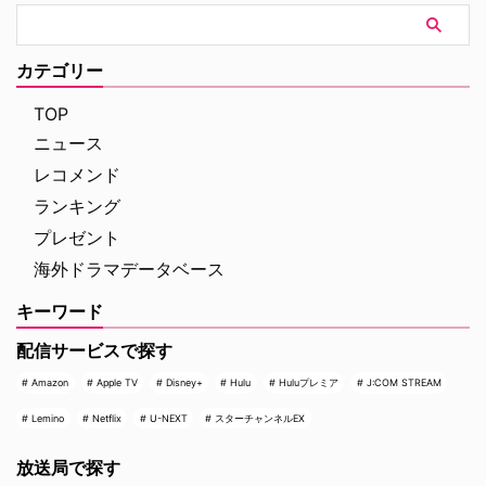
される予定だ。監督を務めるの
「ダ・ヴィンチ・コード」「ロス
は、ドキュメンタリー映画『ある
ト・シンボル」「インフェルノ」
アスリートの告発』で高い評価を
「オリジン」「シークレット・オ
得たボニー・コーエン。長年ファ
カテゴリー
ブ・シークレッツ」と2025年に6
ンに愛され続けてきた作品の魅力
作が出版され …
を、新たな角度から解き明かして
TOP
いく。 未公開アウトテイ …
ニュース
レコメンド
ランキング
プレゼント
海外ドラマデータベース
キーワード
配信サービスで探す
Amazon
Apple TV
Disney+
Hulu
Huluプレミア
J:COM STREAM
Lemino
Netflix
U-NEXT
スターチャンネルEX
放送局で探す