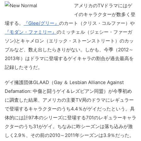
アメリカのTVドラマにはゲ
イのキャラクターが数多く登
場する。
『Glee/グリー』
のカート（クリス・コルファー）や
『モダン・ファミリー』
のミッチェル（ジェシー・ファーガ
ソン)とキャメロン（エリック・ストーンストリート）のカッ
プルなど、数え出したらきりがない。しかも、今季（2012～
2013年）はドラマに登場するゲイキャラの割合が過去最高を
記録したそうだ。
ゲイ擁護団体GLAAD（Gay ＆ Lesbian Alliance Against
Defamation: 中傷と闘うゲイ＆レズビアン同盟）が今季初め
に調査した結果、アメリカの主要TV局のドラマにレギュラー
で登場するキャラクターのうち4.4％がゲイだったという。具
体的には計97本のシリーズに登場する701のレギュラーキャラ
クターのうち31がゲイ。ちなみに昨シーズンは落ち込みが激
しく2.9％、その前の2010～2011年シーズンは3.9％だった。