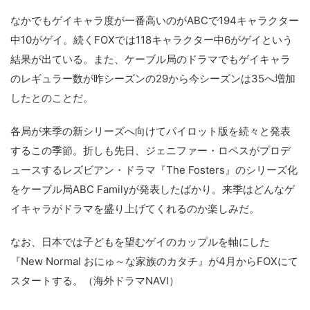
なかでもゲイキャラ度が一番高いのがABCで194キャラクター
中10がゲイ。続くFOXでは118キャラクター中6がゲイという
結果が出ている。また、ケーブル局のドラマでもゲイキャラ
のレギュラー数が昨シーズンの29から今シーズンは35へ増加
したとのことだ。
各局が来季の新シリーズへ向けてパイロット版を続々と発表
するこの季節。折しも先日、ジェニファー・ロペスがプロデ
ュースするレズビアン・ドラマ『The Fosters』のシリーズ化
をケーブル局ABC Familyが発表したばかり。来季はどんなゲ
イキャラがドラマを盛り上げてくれるのか楽しみだ。
なお、日本では子どもを望むゲイのカップルを軸にした
『New Normal おにゅ～な家族のカタチ』が4月からFOXにて
スタートする。（海外ドラマNAVI）