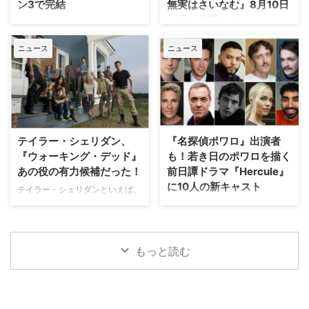
ン3で完結
無実はさいなむ』8月10日
で、現在は救急外来の医師である
番組『LAW & ORDER』の脚本家
（月）放送スタート
ジム・マーチャントは、院内に取
として参加し、後にショーランナ
Disney+（ディズニープラス）で
り残されたすべての人々を救うた
ーやスピンオフ作品『LAW &
最も視聴されたオーストラリア発
“ミステリーの女王”ことアガサ・
め、病院内を徐々に制圧してい
ORDER クリミナル・インテン
ニュース
ニュース
のオリジナル作品『アートフル・
クリスティーによる小説をもとに
く。力関係は次第に逆転 …
ト』 …
ドジャー』が、シーズン3へ更新
した『アガサ・クリスティー 無
されることが決定した。なお、同
実はさいなむ』が、NHK BSプレ
シーズンが作品のファイナルシー
ミアム4Kにて8月10日（月）放送
ズンとなる。 『アートフル・ド
スタート。 犯人はほかにいる…？
ジャー』シーズン3で幕引きへ
疑心暗鬼に襲われる一家 原作は
『アートフル・ドジャー』は、チ
1958年に発表され、1984年に
テイラー・シェリダン、
『名探偵ポワロ』出演者
ャールズ・ディケンズの名作小説
『ドーバー海峡殺人事件』という
『ウォーキング・デッド』
も！若き日のポワロを描く
「オリバー・ツイスト」の15年後
邦題で映画が作られたことも。そ
あの役の有力候補だった！
前日譚ドラマ『Hercule』
となる1850年代のオーストラリ
の際には、ドナルド・サザーラン
に10人の新キャスト
アを舞台にした大ヒットドラマ。
テイラー・シェリダンといえば、
ド、フェイ・ダナウェイ、クリス
スリの才能を持つ主人公ジャッ
現在ハリウッドを代表するヒット
トファー・プラマーなどが出演し
英BBCが“ミステリーの女王”アガ
ク・ドーキンス（通称：ドジャ
メイカーの一人だが、人気ドラマ
ていた。 今回のドラマ版のキャ
サ・クリスティーの生んだ最も有
ー）役を務める『クイーンズ・ギ
『ウォーキング・デッド』で俳優
ストには、過去にクリスティー作
名なキャラクター、エルキュー
ャンビット』のトーマス …
としてブレイクしていた可能性も
品に出演したことのある顔ぶれが
ル・ポワロの若き頃を追う新作ド
もっと読む
あるようだ。 「あと一歩で逃し
多数含まれてい …
ラマ『Hercule（原題）』を制作
た役」のおかげで救われる 2018
中なのは、当サイトでお伝えして
年に始まった『イエローストー
きた通り。10人の新キャストを
ン』をはじめ、『メイヤー・オ
BBCが発表した。 ポワロに続