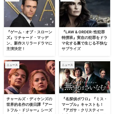
『ゲーム・オブ・スローン
『LAW & ORDER: 性犯罪
ズ』リチャード・マッデ
特捜班』実在の犯罪をドラ
ン、新作スリラードラマに
マ化する裏で生じる不快な
主演決定！
サプライズ
大ヒットドラマ『ゲーム・オブ・
ロングランヒットを誇る犯罪捜査
スローンズ』のロブ・スターク役
ドラマ『LAW & ORDER』シリー
ニュース
ニュース
でブレイクしたリチャード・マッ
ズ。本作の最大の魅力の一つは、
デンが、新作スリラードラマ
実際に起きた事件に着想を得たリ
『Trauma（原題）』に主演する
アリティあふれるストーリー展開
ことが分かった。米Varietyが伝
にある。しかし、その裏側では、
えている。 『ダイ・ハード』
自身の悲劇がドラマ化されること
×『ER』！？医療アクションドラ
を放送直前まで知らされない実在
マ 『Trauma』は、テロリストが
の被害者たちが、「極めて不快な
チャールズ・ディケンズの
『名探偵ポワロ』『ミス・
ロンドンの病院を占拠し、手術中
サプライズ」に晒され続けている
世界的名作の後日譚『アー
マープル』キャストも！
の首相を人質に取るところからス
というのだ。 実話事件を無断で
トフル・ドジャー』シーズ
『アガサ・クリスティー
タート。元英国海兵隊の衛生兵
ドラマ化？ 1990年にNBCの旗艦