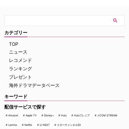
ブ・キングスタウン』『タルサ・
き、ヘイスティングスやジャップ
キング』『特殊作戦部隊：ライオ
警部役も決定？ ベルギー出身の
ネス』『ランドマン』など、クリ
元警官で、戦争をきっかけにロン
エイターとして次々とヒットドラ
ドンへ移り私立探偵となったポワ
マを生み出してきたシェリダン。
ロは、大きな口髭が特徴で“灰色
そんな彼は、俳優として活動して
の脳細胞”を駆使して事件の真相
カテゴリー
いた頃に、のちに世界的ヒットド
を見抜く。33作の長編小説と51
ラマとなる『ウォーキング・デッ
作の短編に登場する人気キャラク
TOP
…
ター。ポワロの小説シ …
ニュース
レコメンド
ランキング
プレゼント
海外ドラマデータベース
キーワード
配信サービスで探す
Amazon
Apple TV
Disney+
Hulu
Huluプレミア
J:COM STREAM
Lemino
Netflix
U-NEXT
スターチャンネルEX