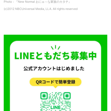
Photo：『New Normal おにゅ～な家族のカタチ』
(c)2012 NBCUniversal Media, LLA. All rights reserved