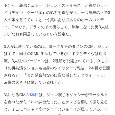
ト）が、義弟ジェシー（ジョン・ステイモス）と親友ジョー
イ（デイヴ・クーリエ）の協力を得ながら、一つ屋根の下で3
人の娘を育てていくという笑いあり涙ありのホームコメデ
ィ。CMでは、ドラマのその後らしく、熟年になった男3人組
が、なおも同居しているという設定だ。
3人が出演しているのは、ヨーグルトのダノンのCM。ジョン
はすでに同社のCMに出演しているが、ボブとデイヴは初出
演。3人組のバージョンは、2種類が公開されている。久しぶ
りの再共演をジョンも自身のツイッターで報告。2本目が公開
されると、「まだ試合前なのに変な感じだ」とツイートし、
反響の大きさに驚いている様子だ。
気になるCMの
1本目
は、ジョン演じるジェシーがヨーグルト
を食べながら「いい試合だった」とテレビを消して振り返る
と、そこにパジャマ姿のダニーとジョーイが座っている。そ