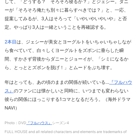
して、「どうする？ そろそろ寝るか？」とジェシー。ダニ
ーが「そろそろ俺たち別々に暮らすべきでは？」と、一応、
提案してみるが、3人はそろって「いやいやいやいや」と否
定。やっぱり3人は一緒ということを再確認する。
2本目
は、ジェシーが美女とヨーグルトをいちゃいちゃしなが
ら食べていて、白々しくヨーグルトをズボンに垂らした瞬
間、すかさず背後からダニーとジョーイが、「シミになるか
ら、とっととズボンを脱げ！」とムードをぶち壊す。
年はとっても、あの頃のままの関係が続いている…
『フルハウ
ス』
のファンには懐かしいと同時に、いつまでも変わらない
彼らの関係にほっこりする1コマとなるだろう。（海外ドラマ
NAVI）
Photo：DVD
『フルハウス』
シーズン4
FULL HOUSE and all related characters and elements are trademarks of