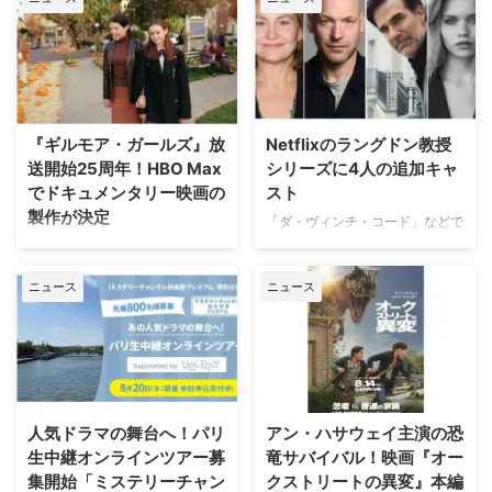
『ギルモア・ガールズ』放
Netflixのラングドン教授
送開始25周年！HBO Max
シリーズに4人の追加キャ
でドキュメンタリー映画の
スト
製作が決定
「ダ・ヴィンチ・コード」などで
知られるダン・ブラウンのベスト
ワーナー・ブラザース・テレビジ
セラー小説、ロバート・ラングド
ョンが、自社を代表するファミリ
ニュース
ニュース
ン教授シリーズ最新作「シークレ
ードラマの金字塔『ギルモア・ガ
ット・オブ・シークレッツ」のド
ールズ』を振り返る初の公式ドキ
ラマ化をNetflixが進めていること
ュメンタリー映画を制作中である
は、当サイトで以前お伝えした通
ことが明らかになった。2000年
り。その追加キャストが明らかに
から2007年にかけて放送され、
なった。米Deadlineが伝えてい
いまなお絶大な人気を誇る本作。
る。 『24』『ハウス・オブ・カ
初放送から25年以上を経て誕生
人気ドラマの舞台へ！パリ
アン・ハサウェイ主演の恐
ード』出演者が参加 2000年の
する今作は、HBO Maxにて配信
生中継オンラインツアー募
竜サバイバル！映画『オー
「天使と悪魔」を皮切りに、
される予定だ。監督を務めるの
集開始「ミステリーチャン
クストリートの異変』本編
「ダ・ヴィンチ・コード」「ロス
は、ドキュメンタリー映画『ある