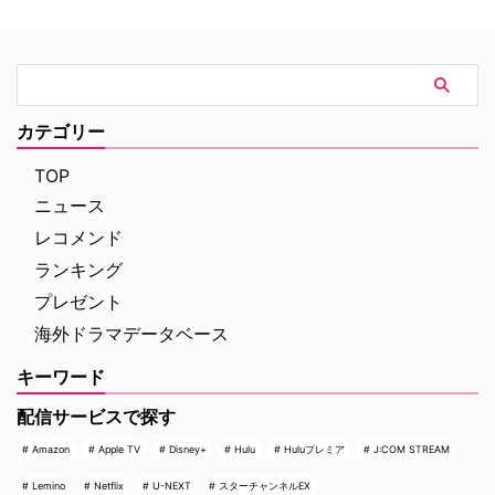
マ 『Trauma』は、テロリストが
の被害者たちが、「極めて不快な
ロンドンの病院を占拠し、手術中
サプライズ」に晒され続けている
の首相を人質に取るところからス
というのだ。 実話事件を無断で
タート。元英国海兵隊の衛生兵
ドラマ化？ 1990年にNBCの旗艦
で、現在は救急外来の医師である
番組『LAW & ORDER』の脚本家
ジム・マーチャントは、院内に取
として参加し、後にショーランナ
カテゴリー
り残されたすべての人々を救うた
ーやスピンオフ作品『LAW &
め、病院内を徐々に制圧してい
ORDER クリミナル・インテン
TOP
く。力関係は次第に逆転 …
ト』 …
ニュース
レコメンド
ランキング
プレゼント
海外ドラマデータベース
キーワード
配信サービスで探す
Amazon
Apple TV
Disney+
Hulu
Huluプレミア
J:COM STREAM
Lemino
Netflix
U-NEXT
スターチャンネルEX