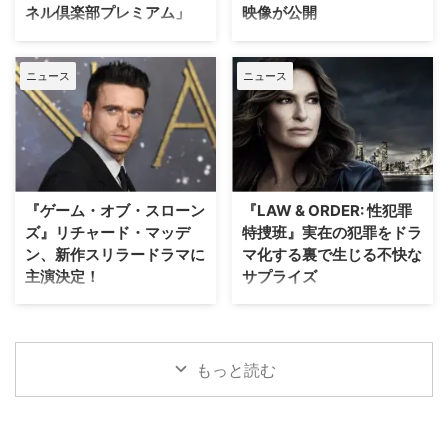
ネル倶楽部プレミアム」
映像が公開
ト・シンボル」「インフェルノ」
アスリートの告発』で高い評価を
「オリジン」「シークレット・オ
得たボニー・コーエン。長年ファ
日本唯一のミステリードラマ専門
J.J.エイブラムスが製作プロデュ
ブ・シークレッツ」と2025年に6
ンに愛され続けてきた作品の魅力
チャンネル「ミステリーチャンネ
ーサーを務め、アン・ハサウェ
作が出版され …
を、新たな角度から解き明かして
ニュース
ニュース
ル」は、現地体験型アクティビテ
イ、ユアン・マクレガーが共演す
いく。 未公開アウトテイ …
ィ専門予約サイト「ベルトラ」特
る映画『オークストリートの異
別協力のもと、8月20日（木）19
変』の公開に先立ち、迫力満点な
時よりパリ生中継オンラインツア
新ビジュアルと、本編映像が公開
ーを開催する。「ミステリーチャ
された。 アン・ハサウェイとユ
ンネル倶楽部プレミアム」会員の
アン・マクレガーが恐竜から逃げ
先着800名様限定で、このプレミ
惑う！緊迫の新ビジュアル ティ
『ゲーム・オブ・スローン
『LAW & ORDER: 性犯罪
アムなオンライン体験の申込受付
ザー映像の公開時から、その正体
ズ』リチャード・マッデ
特捜班』実在の犯罪をドラ
が開始となった。 パリが舞台の
がほとんど明かされないミステリ
ン、新作スリラードラマに
マ化する裏で生じる不快な
ドラマで主人公たちが歩いた景色
アスな世界観で映画ファンの注目
主演決定！
サプライズ
を、リアルタイムで堪能 8月5日
を集めていた本作。続く本予告で
（水）にスタートした「ミステリ
は、突如街に現れた恐竜たちに対
大ヒットドラマ『ゲーム・オブ・
ロングランヒットを誇る犯罪捜査
ーチャンネル倶楽部プレミアム」
して、平穏に暮らしていた“普通
スローンズ』のロブ・スターク役
ドラマ『LAW & ORDER』シリー
は、ミステリーの世界を味わい尽
の家族”がどのように逃げ延びる
でブレイクしたリチャード・マッ
ズ。本作の最大の魅力の一つは、
くすために誕生した特別 …
かを描いていることが明らかとな
デンが、新作スリラードラマ
実際に起きた事件に着想を得たリ
もっと読む
…
『Trauma（原題）』に主演する
アリティあふれるストーリー展開
ことが分かった。米Varietyが伝
にある。しかし、その裏側では、
えている。 『ダイ・ハード』
自身の悲劇がドラマ化されること
×『ER』！？医療アクションドラ
を放送直前まで知らされない実在