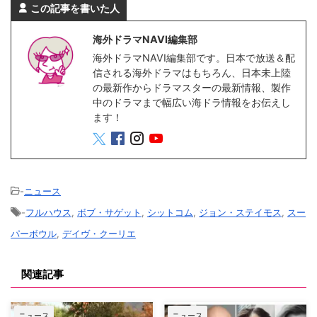
この記事を書いた人
海外ドラマNAVI編集部
海外ドラマNAVI編集部です。日本で放送＆配
信される海外ドラマはもちろん、日本未上陸
の最新作からドラマスターの最新情報、製作
中のドラマまで幅広い海ドラ情報をお伝えし
ます！
-
ニュース
-
フルハウス
,
ボブ・サゲット
,
シットコム
,
ジョン・ステイモス
,
スー
パーボウル
,
デイヴ・クーリエ
関連記事
ニュース
ニュース