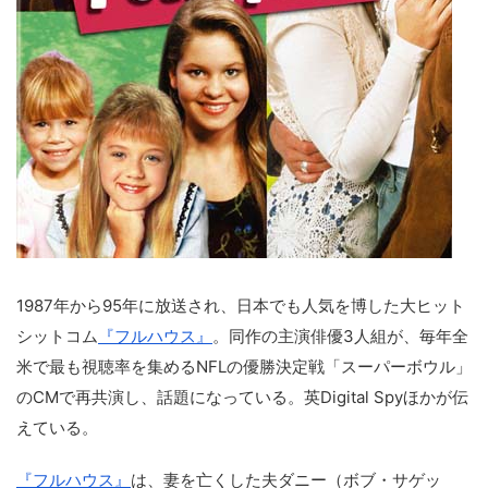
1987年から95年に放送され、日本でも人気を博した大ヒット
シットコム
『フルハウス』
。同作の主演俳優3人組が、毎年全
米で最も視聴率を集めるNFLの優勝決定戦「スーパーボウル」
のCMで再共演し、話題になっている。英Digital Spyほかが伝
えている。
『フルハウス』
は、妻を亡くした夫ダニー（ボブ・サゲッ