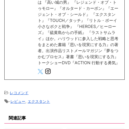
は 『高い城の男』 『レジェンド・オブ・ト
ゥモロー』『オルタード・カーボン』『エー
ジェント・オブ・シールド』 『エクスタン
ト』『TOUCH／タッチ』『リトル・ボーイ
小さなボクと戦争』 『HEROES／ヒーロー
ズ』『硫黄島からの手紙』 『ラストサムラ
イ』ほか。ハリウッドに参入した戦略と思考
をまとめた書籍『思いを現実にする力』の著
者。出演作品リストメールマガジン『夢をつ
かむプロセス』著書『思いを現実にする力』
トークショーDVD『ACT!ON 行動する勇気』
-
レコメンド
-
レビュー
,
エクスタント
関連記事