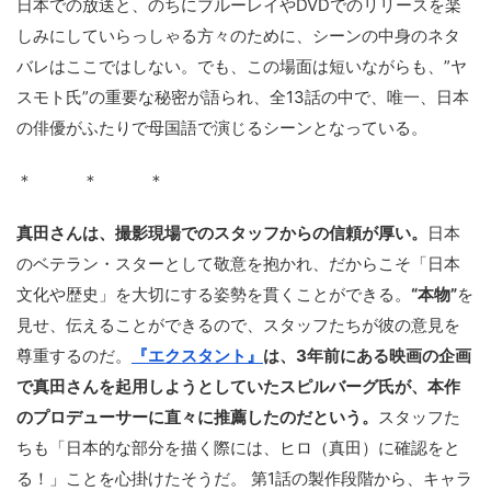
日本での放送と、のちにブルーレイやDVDでのリリースを楽
しみにしていらっしゃる方々のために、シーンの中身のネタ
バレはここではしない。でも、この場面は短いながらも、”ヤ
スモト氏”の重要な秘密が語られ、全13話の中で、唯一、日本
の俳優がふたりで母国語で演じるシーンとなっている。
＊ ＊ ＊
真田さんは、撮影現場でのスタッフからの信頼が厚い。
日本
のベテラン・スターとして敬意を抱かれ、だからこそ「日本
文化や歴史」を大切にする姿勢を貫くことができる。
“本物”
を
見せ、伝えることができるので、スタッフたちが彼の意見を
尊重するのだ。
『エクスタント』
は、3年前にある映画の企画
で真田さんを起用しようとしていたスピルバーグ氏が、本作
のプロデューサーに直々に推薦したのだという。
スタッフた
ちも「日本的な部分を描く際には、ヒロ（真田）に確認をと
る！」ことを心掛けたそうだ。 第1話の製作段階から、キャラ