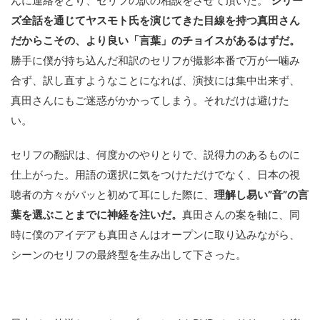
んに連絡をとり、セリフの訳の相談をさせて頂いた。
シリー
ズ全話を通じてヤスモト氏を演じてきた目線を持つ真田さん
だからこその、より良い「言葉」のチョイスがあるはずだ。
勝手に僕が持ち込んだ和訳のセリフが撮影本番で万が一噛み
合ず、訳し直すようなことになれば、演技には集中出来ず、
真田さんにもご迷惑がかかってしまう。それだけは避けた
い。
セリフの翻訳は、何度かのやりとりで、説得力のあるものに
仕上がった。用語の選択に気をつけただけでなく、日本の視
聴者の方々がパッと初めて耳にした際に、
理解し易い”音”の言
葉を選ぶことまでに神経を注いだ。
真田さんの案を軸に、同
時に僕のアイデアも真田さんはオープンに取り込みながら、
シーンのセリフの最終型を生み出して下さった。