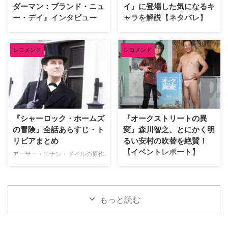
ダーマン：ブランド・ニュ
イ』に登場した気になるキ
リさせられた海外ドラマ 『イカ
らオロノ劇の名作まで！独自のセ
ー・デイ』インタビュー
ャラを解説【ネタバレ】
ゲーム』 世界的ヒットを記録し
ンスで選ぶ名作群 最初に彼が手
た『イカゲーム』では、多額の賞
に取ったのは、テリー・ギリアム
『スパイダーマン：ブランド・ニ
『スパイダーマン：ブランド・ニ
金を懸けたデスゲームを通 …
監督による幻想的なファンタジー
ュー・デイ』日本語吹き替え版で
ュー・デイ』が大ヒット上映中。
…
レコメンド
レコメンド
ピーター・パーカー／スパイダー
ピーターやMJ、ネッドなどシリ
マンを演じる榎木淳弥にインタビ
ーズおなじみの顔ぶれはもちろ
ュー！ 孤独を抱えながらも成長
ん、他作品のヒーローや原作コミ
したピーターの魅力や、ハルク、
ックスのキャラクターも多数登場
パニッシャーたちとの掛け合い、
している。そこで、映画をすでに
そして本作に込められた意味につ
鑑賞した人向けに、気になるキャ
いて、たっぷり語ってもらった。
ラクターについて解説しよう。 ※
『シャーロック・ホームズ
『オークストリートの異
記憶をなくした世界で描かれる、
本記事には『スパイダーマン：ブ
の冒険』全話あらすじ・ト
変』森川智之、とにかく明
ピーターの「人間ドラマ」 ――
ランド・ニュー・デイ』のネタバ
リビアまとめ
るい安村の吹替を絶賛！
前作『スパイダーマン：ノー・ウ
レが含まれます。 アベンジャー
【イベントレポート】
ェイ・ホーム』ではドクター・ス
ズでおなじみバナー博士が登場！
アーサー・コナン・ドイルの原作
トレンジの魔術により、MJやネ
マーベル・シネマティック・ユニ
小説をもとに、ジェレミー・ブレ
J.J.エイブラムス製作の最新作映
ッドを含む全世界の人々からピー
バース（以下、MCU）でおなじ
ットが主演して1984年から1994
画『オークストリートの異変』が
ター・パーカーに関する記憶が消
み、天才物理化学者のブルース・
年まで放送された名作ドラマ『シ
8月14日（金）より日米同時公開
されてしまいました。あらため …
バナーが登場！ 過去には宇宙 …
ャーロック・ホームズの冒険』。
される。本作の公開を記念し、7
もっと読む
短編・長編合わせて60ある原作
月29日（水）にパシフィコ横浜
のうち、ドラマ化された全41話
「ヨコハマ恐竜展2026」内にて
のあらすじや裏話、トリビアをご
イベントを開催。会場には日本語