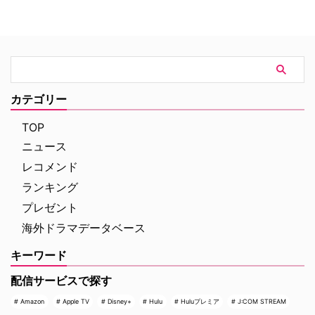
紹介！（※ドラマ版、原作小説の
吹替を担当した森川智之と、ハリ
ネタバレを含みますのでご注意く
ウッド映画吹替初挑戦となるとに
ださい） 『シャーロック・ホー
かく明るい安村が登壇。巨大ティ
ムズの冒険』エピソード一覧 実
ラノサウルスの前で、作品への思
はところどころでコナン・ドイル
いやアフレコ裏話をたっぷりと語
の原作の発表・収録と大きく順番
った熱気あふれるイベントの模様
が異なる本作。そうしたシャッフ
をレポートする。 大迫力のティ
カテゴリー
ルに加えて、あらすじや見どこ
ラノサウルスの前で恐竜トーク
ろ、キャストの経歴（その後 …
イベントは、恐竜展内に展示され
TOP
た大迫力のティラノサウ …
ニュース
レコメンド
ランキング
プレゼント
海外ドラマデータベース
キーワード
配信サービスで探す
Amazon
Apple TV
Disney+
Hulu
Huluプレミア
J:COM STREAM