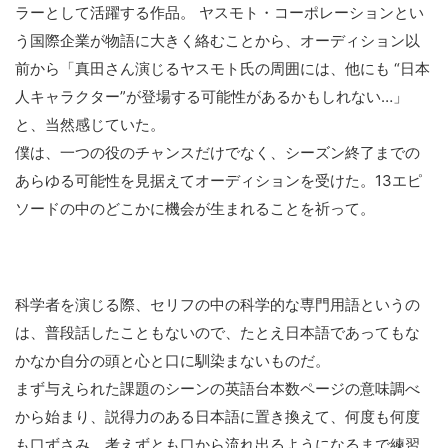
ラーとして活躍する作品。 ヤスモト・コーポレーションとい
う国際企業が物語に大きく絡むことから、オーディション以
前から「真田さん演じるヤスモト氏の周囲には、他にも “日本
人キャラクター”が登場する可能性があるかもしれない…」
と、当然感じていた。
僕は、一つの役のチャンスだけでなく、シーズン終了までの
あらゆる可能性を見据えてオーディションを受けた。13エピ
ソードの中のどこかに機会が生まれることを祈って。
科学者を演じる際、セリフの中の科学的な専門用語というの
は、普段話したこともないので、たとえ日本語であってもな
かなか自分の頭と心と口に馴染まないものだ。
まず与えられた課題のシーンの英語台本数ページの意味調べ
から始まり、説得力のある日本語に置き換えて、何度も何度
も口ずさみ、考えずとも口から流れ出るようになるまで練習