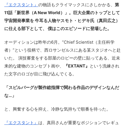
『エクスタント』
の物語もクライマックスにさしかかる、
第
11話「新世界（A New World）」。巨大企業のトップとして
宇宙開発事業を 牛耳る人物ヤスモト・ヒデキ氏（真田広之）
に仕える部下として、 僕はこのエピソードに登場した。
オーディションは昨年の6月。”Chief Scientist（主任科学
者）”という役柄で、西ロサンゼルスにある某スタジオへと赴
いた。 演技審査をする部屋のロビーの壁に貼ってある、近未
来的な建物のコンセプト画や、
『EXTANT』
という洗練され
た文字のロゴが目に飛び込んでくる。
「スピルバーグが製作総指揮で関わる作品のデザインなんだ
な…」
と、興奮する心を抑え、冷静な気持ちで順番を待った。
『エクスタント』
は、真田さんが重要なポジションでレギュ