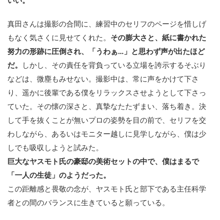
いい。
真田さんは撮影の合間に、練習中のセリフのページを惜しげ
もなく気さくに見せてくれた。
その膨大さと、紙に書かれた
努力の形跡に圧倒され、「うわぁ…」と思わず声が出たほど
だ。
しかし、その責任を背負っている立場を誇示するそぶり
などは、微塵もみせない。撮影中は、常に声をかけて下さ
り、遥かに後輩である僕をリラックスさせようとして下さっ
ていた。その懐の深さと、真摯なたたずまい、落ち着き。決
して手を抜くことが無いプロの姿勢を目の前で、セリフを交
わしながら、あるいはモニター越しに見学しながら、僕は少
しでも吸収しようと試みた。
巨大なヤスモト氏の豪邸の美術セットの中で、僕はまるで
「一人の生徒」のようだった。
この距離感と畏敬の念が、ヤスモト氏と部下である主任科学
者との間のバランスに生きていると願っている。