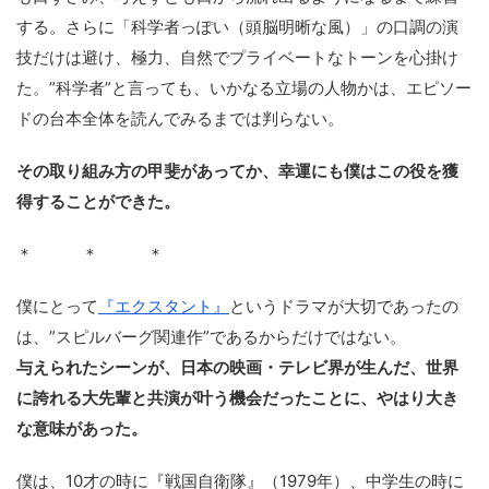
する。さらに「科学者っぽい（頭脳明晰な風）」の口調の演
技だけは避け、極力、自然でプライベートなトーンを心掛け
た。”科学者”と言っても、いかなる立場の人物かは、エピソー
ドの台本全体を読んでみるまでは判らない。
その取り組み方の甲斐があってか、幸運にも僕はこの役を獲
得することができた。
＊ ＊ ＊
僕にとって
『エクスタント』
というドラマが大切であったの
は、”スピルバーグ関連作”であるからだけではない。
与えられたシーンが、日本の映画・テレビ界が生んだ、世界
に誇れる大先輩と共演が叶う機会だったことに、やはり大き
な意味があった。
僕は、10才の時に『戦国自衛隊』（1979年）、中学生の時に