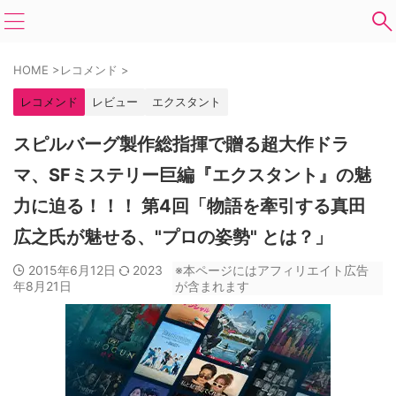
HOME
>
レコメンド
>
レコメンド
レビュー
エクスタント
スピルバーグ製作総指揮で贈る超大作ドラ
マ、SFミステリー巨編『エクスタント』の魅
力に迫る！！！ 第4回「物語を牽引する真田
広之氏が魅せる、"プロの姿勢" とは？」
2015年6月12日
2023
※本ページにはアフィリエイト広告
年8月21日
が含まれます