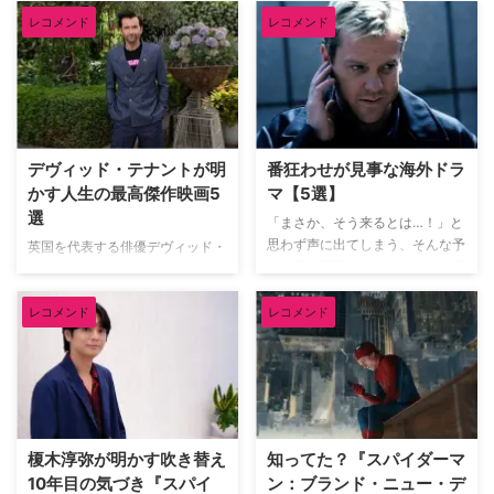
レコメンド
レコメンド
デヴィッド・テナントが明
番狂わせが見事な海外ドラ
かす人生の最高傑作映画5
マ【5選】
選
「まさか、そう来るとは…！」と
思わず声に出てしまう、そんな予
英国を代表する俳優デヴィッド・
想を覆す展開こそ海外ドラマの醍
テナント（『ドクター・フー』
醐味だろう。巧みに張り巡らされ
『グッド・オーメンズ』）が、映
た伏線や衝撃のドンデン返しに、
レコメンド
レコメンド
像ソフトメーカーの米Criterion社
気づけば最後まで一気見してしま
による人気企画「Criterion
うことも。そんな予想を鮮やかに
Closet」に登場した。数多の名作
裏切る番狂わせが見事な海外ドラ
映画のDVDやBlu-rayが並ぶ夢の
マを米TV Lineが取り上げている
ようなクローゼットを訪れたデヴ
ので、そのうち5作品を紹介しよ
ィッドは、自身が幼少期や俳優人
う。（※本記事は各作品の重要な
生の中で多大な影響を受けた名作
榎木淳弥が明かす吹き替え
知ってた？『スパイダーマ
ネタバレを含みますのでご注意く
映画をピックアップ。その魅力を
10年目の気づき『スパイ
ン：ブランド・ニュー・デ
ださい） 予想外の展開にビック
熱く語った。 『バンデットQ』か