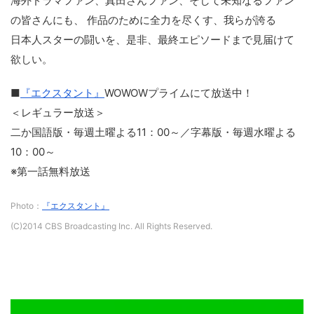
海外ドラマファン、真田さんファン、そして未知なるファン
の皆さんにも、 作品のために全力を尽くす、我らが誇る
日本人スターの闘いを、是非、最終エピソードまで見届けて
欲しい。
■
『エクスタント』
WOWOWプライムにて放送中！
＜レギュラー放送＞
二か国語版・毎週土曜よる11：00～／字幕版・毎週水曜よる
10：00～
※第一話無料放送
Photo：
『エクスタント』
(C)2014 CBS Broadcasting Inc. All Rights Reserved.