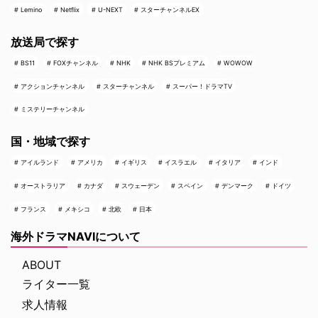
Lemino
Netflix
U-NEXT
スターチャンネルEX
放送局で探す
BS11
FOXチャンネル
NHK
NHK BSプレミアム
WOWOW
アクションチャンネル
スターチャンネル
スーパー！ドラマTV
ミステリーチャンネル
国・地域で探す
アイルランド
アメリカ
イギリス
イスラエル
イタリア
インド
オーストラリア
カナダ
スウェーデン
スペイン
デンマーク
ドイツ
フランス
メキシコ
北欧
日本
海外ドラマNAVIについて
ABOUT
ライター一覧
求人情報