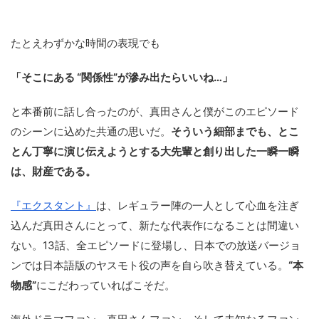
たとえわずかな時間の表現でも
「そこにある “関係性”が滲み出たらいいね…」
と本番前に話し合ったのが、真田さんと僕がこのエピソード
のシーンに込めた共通の思いだ。
そういう細部までも、とこ
とん丁寧に演じ伝えようとする大先輩と創り出した一瞬一瞬
は、財産である。
『エクスタント』
は、レギュラー陣の一人として心血を注ぎ
込んだ真田さんにとって、新たな代表作になることは間違い
ない。13話、全エピソードに登場し、日本での放送バージョ
ンでは日本語版のヤスモト役の声を自ら吹き替えている。
“本
物感”
にこだわっていればこそだ。