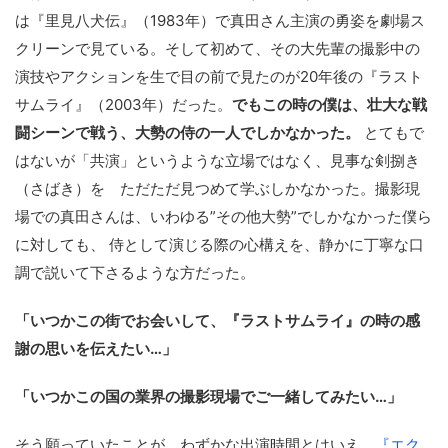
は『里見八犬伝』（1983年）で真田さん主演の勇姿を劇場ス
クリーンで見ている。そして初めて、その大先輩の撮影中の
演技やアクションを生で目の前で見たのが20年後の『ラスト
サムライ』（2003年）だった。
でもこの時の僕は、壮大な戦
闘シーンで戦う、大勢の侍の一人でしかなかった。
とてもで
はないが「共演」というような立場ではなく、見事な剣捌き
（さばき）を ただただ見つめて学ぶしかなかった。撮影現
場での真田さんは、いわゆる”その他大勢”でしかなかった僕ら
に対しても、 侍として演じる際の心構えを、静かに丁寧な口
調で説いて下さるような方だった。
「いつかこの街でお会いして、『ラストサムライ』の時の感
謝の思いを伝えたい…」
「いつかこの国の業界の撮影現場でご一緒してみたい…」
そう願っていたことが、わずかな出演時間とはいえ、
『エク