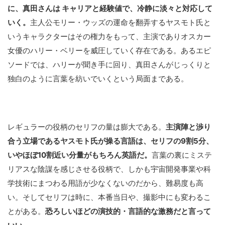
に、真田さんは キャリアと経験値で、冷静に淡々と対応して
いく。
主人公モリー・ウッズの運命を翻弄するヤスモト氏と
いうキャラクターはその権力をもって、主演でありオスカー
女優のハリー・ベリーを威圧していく存在である。あるエピ
ソードでは、ハリーが聞き手に回り、真田さんがじっくりと
独白のように言葉を紡いでいくという局面まである。
レギュラーの役柄のセリフの量は膨大である。
主演陣と渉り
合う立場であるヤスモト氏が操る言語は、セリフの9割5分、
いやほぼ10割近い分量がもちろん英語だ。
言葉の裏にミステ
リアスな陰謀を感じさせる役柄で、しかも宇宙開発事業や科
学技術にまつわる用語が少なくないのだから、難易度も高
い。そしてセリフは時に、本番当日や、撮影中にも変わるこ
とがある。
恐ろしいほどの演技的・言語的な激務だと言って