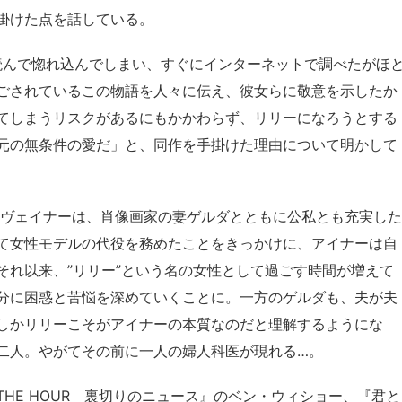
掛けた点を話している。
を読んで惚れ込んでしまい、すぐにインターネットで調べたがほ
ごされているこの物語を人々に伝え、彼女らに敬意を示したか
てしまうリスクがあるにもかかわらず、リリーになろうとする
元の無条件の愛だ」と、同作を手掛けた理由について明かして
・ヴェイナーは、肖像画家の妻ゲルダとともに公私とも充実した
て女性モデルの代役を務めたことをきっかけに、アイナーは自
それ以来、”リリー”という名の女性として過ごす時間が増えて
分に困惑と苦悩を深めていくことに。一方のゲルダも、夫が夫
しかリリーこそがアイナーの本質なのだと理解するようにな
二人。やがてその前に一人の婦人科医が現れる…。
HE HOUR 裏切りのニュース』のベン・ウィショー、『君と