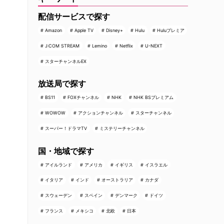
配信サービスで探す
Amazon
Apple TV
Disney+
Hulu
Huluプレミア
J:COM STREAM
Lemino
Netflix
U-NEXT
スターチャンネルEX
放送局で探す
BS11
FOXチャンネル
NHK
NHK BSプレミアム
WOWOW
アクションチャンネル
スターチャンネル
スーパー！ドラマTV
ミステリーチャンネル
国・地域で探す
アイルランド
アメリカ
イギリス
イスラエル
イタリア
インド
オーストラリア
カナダ
スウェーデン
スペイン
デンマーク
ドイツ
フランス
メキシコ
北欧
日本