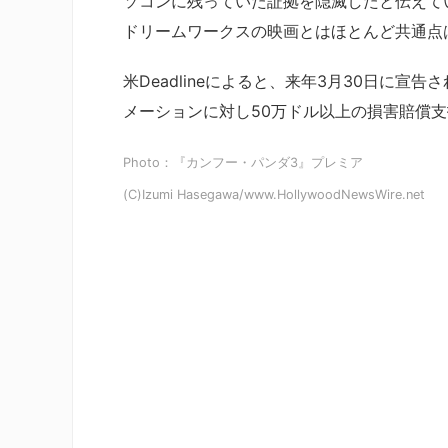
ソコンに残っていた証拠を隠滅したと伝えて
ドリームワークスの映画とはほとんど共通点
米Deadlineによると、来年3月30日に
メーションに対し50万ドル以上の損害賠償支
Photo：『カンフー・パンダ3』プレミア
(C)Izumi Hasegawa/www.HollywoodNewsWire.net