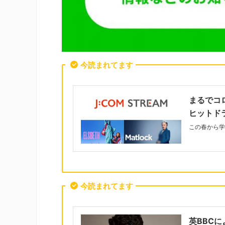
今読まれてます
まるでコ
ヒットド
この春から学
今読まれてます
英BBC