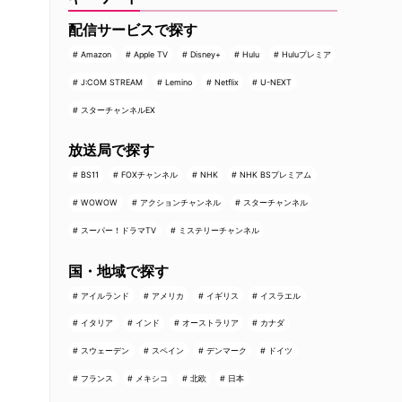
配信サービスで探す
Amazon
Apple TV
Disney+
Hulu
Huluプレミア
J:COM STREAM
Lemino
Netflix
U-NEXT
スターチャンネルEX
放送局で探す
BS11
FOXチャンネル
NHK
NHK BSプレミアム
WOWOW
アクションチャンネル
スターチャンネル
スーパー！ドラマTV
ミステリーチャンネル
国・地域で探す
アイルランド
アメリカ
イギリス
イスラエル
イタリア
インド
オーストラリア
カナダ
スウェーデン
スペイン
デンマーク
ドイツ
フランス
メキシコ
北欧
日本