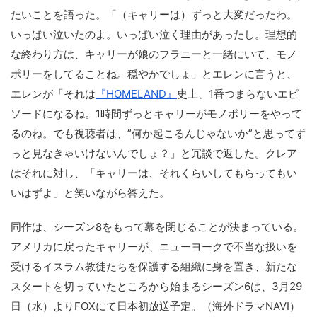
たいことを語った。「（キャリーは）ずっと大変だったわ。
いっぱい泣いたのよ。いっぱい泣く理由があったし。理想的
な終わり方は、キャリーが娘のフラニーと一緒にいて、モノ
ポリーをしてることね。穏やかでしょ」とエレンに言うと、
エレンが「それは
『HOMELAND』
史上、1番つまらないエピ
ソードになるね。1時間ずっとキャリーがモノポリーをやって
るのね。でも視聴者は、”何か起こるんじゃないか”と思ってず
っと見なきゃいけないんでしょ？」と冗談で返した。クレア
はそれに対し、「キャリーは、それくらいしてもらってもい
いはずよ」と笑いながら答えた。
同作は、シーズン8をもって幕を閉じることが決まっている。
アメリカに戻ったキャリーが、ニューヨークで不当な扱いを
受けるイスラム教徒たちを保護する組織に身を置き、新たな
スタートを切っていたところから始まるシーズン6は、3月29
日（水）よりFOXにて日本初放送予定。（海外ドラマNAVI）