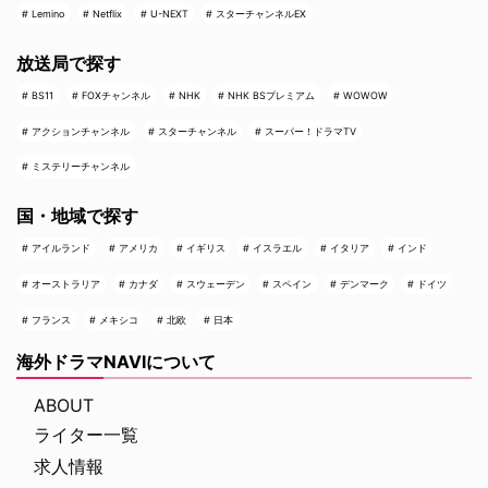
Lemino
Netflix
U-NEXT
スターチャンネルEX
放送局で探す
BS11
FOXチャンネル
NHK
NHK BSプレミアム
WOWOW
アクションチャンネル
スターチャンネル
スーパー！ドラマTV
ミステリーチャンネル
国・地域で探す
アイルランド
アメリカ
イギリス
イスラエル
イタリア
インド
オーストラリア
カナダ
スウェーデン
スペイン
デンマーク
ドイツ
フランス
メキシコ
北欧
日本
海外ドラマNAVIについて
ABOUT
ライター一覧
求人情報