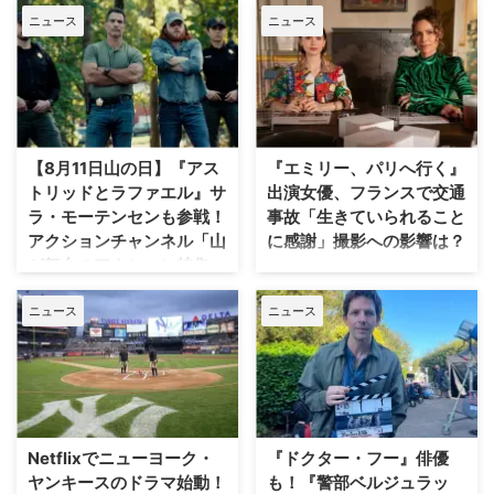
ニュース
ニュース
【8月11日山の日】『アス
『エミリー、パリへ行く』
トリッドとラファエル』サ
出演女優、フランスで交通
ラ・モーテンセンも参戦！
事故「生きていられること
アクションチャンネル「山
に感謝」撮影への影響は？
が舞台のアクション特集」
人気Netflixドラマ『エミリー、パ
放送
リへ行く』第6シーズンに出演す
ニュース
ニュース
るイギリス人女優のミニー・ドラ
日本で唯一のアクション海外ドラ
イヴァーが、フランスでの撮影休
マ専門チャンネル「アクションチ
止期間中に深刻な自動車事故に遭
ャンネル」にて、8月11日の山の
っていたことが分かった。 生き
日に合わせた特別編成「山が舞台
ていられることに心から感謝 ミ
のアクション特集」が放送され
ニーは過去8週間にわたり、
る。 8月11日「山の日」に注目の
Instagram上で「パリ近況報告」
山岳アクション2作品を特別編成
Netflixでニューヨーク・
『ドクター・フー』俳優
と題した動画シリーズを投稿。最
今回の特集では、米陸軍特殊部隊
ヤンキースのドラマ始動！
も！『警部ベルジュラッ
終シーズンの撮影で滞在していた