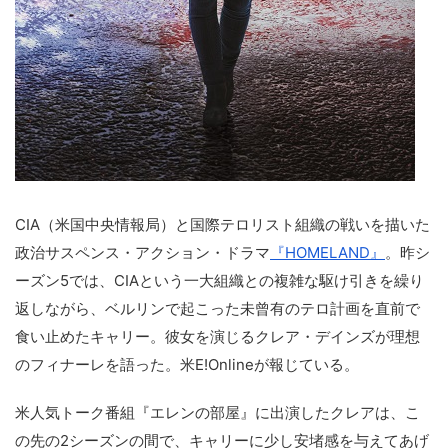
CIA（米国中央情報局）と国際テロリスト組織の戦いを描いた
政治サスペンス・アクション・ドラマ
『HOMELAND』
。昨シ
ーズン5では、CIAという一大組織との複雑な駆け引きを繰り
返しながら、ベルリンで起こった未曾有のテロ計画を直前で
食い止めたキャリー。彼女を演じるクレア・デインズが理想
のフィナーレを語った。米E!Onlineが報じている。
米人気トーク番組『エレンの部屋』に出演したクレアは、こ
の先の2シーズンの間で、キャリーに少し安堵感を与えてあげ