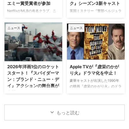
出身の保安官が山岳地帯の町で起
エミー賞受賞者が参加
ク』シーズン3新キャスト
パリでの日常をファンに届けてい
きる難事件に挑む全米大ヒット作
た。しかし8月6日（木）早朝、
NetflixがMLBの有名クラブ、ニ
英国ミステリー『警部ベルジュラ
『ブルーリッジ 山岳捜査網』が
首にネックサポーターを装着して
ューヨーク・ヤンキースを題材に
ック』シーズン3の撮影が始まっ
独占日本初放送。さらに、元特殊
ベッドに横たわる姿で最新動画を
した新作ドラマシリーズの開発を
ている。また、4人のキャストが
部隊員の父親が娘を守るために大
公開。「パリの最新情報だけど、
ニュース
ニュース
進めている。米Varietyが報じ
新たに加わることも明らかになっ
自然を駆け巡るフランス発の話題
実はロンドンに戻っ …
た。 『オザークへようこそ』ジ
た。英BBCなど複数のメディアが
作『デビルズ・リープ～娘を守
ェイソン・ベイトマンも関与
伝えている。 これまでで最も衝
れ！最強の親父』が一挙放送され
Netflixは、今年3月のMLB開幕戦
撃的な事件に巻き込まれるベルジ
る。雄大な自然の中で繰り広 …
をライヴ配信したのを皮切りに、
ュラック 1981年から1991年にか
7月のホームランダービーもリリ
けて英BBCで放送されたジョン・
ースするなど、MLBとの関係性
ネトルズ主演ドラマ
2026年洋画1位のロケット
Apple TVが『虚栄のかが
を深めている。この協力関係は
『Bergerac（原題）』をリブー
スタート！『スパイダーマ
り火』ドラマ化を中止！
2028年まで続く予定だ。今月中
トした本作。イギリス海峡に浮か
ン：ブランド・ニュー・デ
旬に行われるフィールド・オブ・
ぶジャージー島を舞台に、警部の
豪華キャストが出演した1990年
イ』アクションの舞台裏が
ドリームス（映画『フィールド・
ジム・ベルジュラックが事件に挑
の映画『虚栄のかがり火』のドラ
公開
オブ・ドリームス』の舞台となっ
む人気シリーズだ。本国イギリス
マ化がApple TVで進められてい
たアイオワ州のとうもろこし畑の
で2025年にシーズン1（『警部ベ
たが、頓挫したことが明らかにな
トム・ホランド演じるスパイダー
中にある球 …
ルジュラック～豪邸に …
った。米Deadlineが報じてい
マンの新たな物語を描く映画『ス
る。 鬼門らしく一筋縄ではいか
パイダーマン：ブランド・ニュ
もっと読む
ず 原作は、1987年に出版された
ー・デイ』が大ヒット上映中だ。
トム・ウルフのベストセラー小説
公開初日の興行収入は5億6,000
「虚栄の篝火」。1980年代のニ
万円を超え、2026年公開の洋画