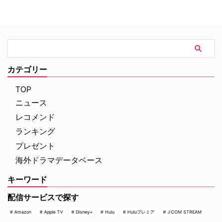
ューヨークの上流社会を辛辣に風
ナンバーワンを記録。このたび、
刺した作品だ。ウォール街で台頭
主演のトム・ホランド自らが臨場
したトレーダーたち、その華奢な
感あふれるアクションシーン撮影
妻や愛人、そして富裕層が住むマ
の裏側を明かす特別映像が公開さ
ンハッタンと周辺の貧困な地区と
れた。 世界中で大ヒットを記
の間にくすぶる人種間の緊張を描
録！ 映画史に残る快挙を達成 ソ
く。人種間の対立を煽って全国的
ニー・ピクチャーズ配給、トム・
カテゴリー
な名声を得た …
ホランド演じるピーター・パーカ
ー＝スパイダーマンの新たなる物
TOP
語、『スパイダーマン：ブラン
ニュース
ド・ニュー・デイ』が大ヒット …
レコメンド
ランキング
プレゼント
海外ドラマデータベース
キーワード
配信サービスで探す
Amazon
Apple TV
Disney+
Hulu
Huluプレミア
J:COM STREAM