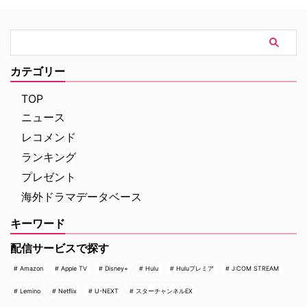
したトレーダーたち、その華奢な
ト ルカ・アルジェンテーロ、マ
妻や愛人、そして富裕層が住むマ
ティルデ・ジョリ、サラ・ラッザ
ンハッタンと周辺の貧困な地区と
ーロ ほか ≫≫『DOC（ドッ
の間にくすぶる人種間の緊張を描
ク）3 あすへのカルテ』詳細 海
く。人種間の対立を煽って全国的
外ドラマ『DOC（ドック）3 あ
カテゴリー
な名声を得た …
すへのカルテ』 総合｜毎週
（日） …
TOP
ニュース
レコメンド
ランキング
プレゼント
海外ドラマデータベース
キーワード
配信サービスで探す
Amazon
Apple TV
Disney+
Hulu
Huluプレミア
J:COM STREAM
Lemino
Netflix
U-NEXT
スターチャンネルEX