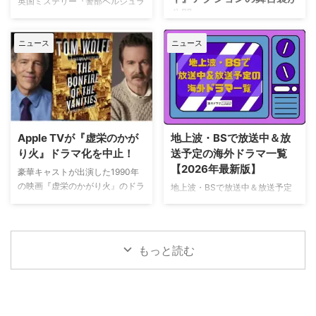
た。しかし8月6日（木）早朝、
英国ミステリー『警部ベルジュラ
公開
オブ・ドリームス』の舞台となっ
首にネックサポーターを装着して
ック』シーズン3の撮影が始まっ
たアイオワ州のとうもろこし畑の
ベッドに横たわる姿で最新動画を
ている。また、4人のキャストが
トム・ホランド演じるスパイダー
中にある球 …
公開。「パリの最新情報だけど、
ニュース
ニュース
新たに加わることも明らかになっ
マンの新たな物語を描く映画『ス
実はロンドンに戻っ …
た。英BBCなど複数のメディアが
パイダーマン：ブランド・ニュ
伝えている。 これまでで最も衝
ー・デイ』が大ヒット上映中だ。
撃的な事件に巻き込まれるベルジ
公開初日の興行収入は5億6,000
ュラック 1981年から1991年にか
万円を超え、2026年公開の洋画
けて英BBCで放送されたジョン・
ナンバーワンを記録。このたび、
ネトルズ主演ドラマ
主演のトム・ホランド自らが臨場
Apple TVが『虚栄のかが
地上波・BSで放送中＆放
『Bergerac（原題）』をリブー
感あふれるアクションシーン撮影
り火』ドラマ化を中止！
送予定の海外ドラマ一覧
トした本作。イギリス海峡に浮か
の裏側を明かす特別映像が公開さ
【2026年最新版】
ぶジャージー島を舞台に、警部の
豪華キャストが出演した1990年
れた。 世界中で大ヒットを記
ジム・ベルジュラックが事件に挑
の映画『虚栄のかがり火』のドラ
地上波・BSで放送中＆放送予定
録！ 映画史に残る快挙を達成 ソ
む人気シリーズだ。本国イギリス
マ化がApple TVで進められてい
の海外ドラマを一挙ご紹介。（随
ニー・ピクチャーズ配給、トム・
で2025年にシーズン1（『警部ベ
たが、頓挫したことが明らかにな
時更新） NHK・NHK BSで放送
ホランド演じるピーター・パーカ
ルジュラック～豪邸に …
った。米Deadlineが報じてい
中＆放送予定の海外ドラマ 海外
ー＝スパイダーマンの新たなる物
る。 鬼門らしく一筋縄ではいか
ドラマ『DOC（ドック） あす
語、『スパイダーマン：ブラン
もっと読む
ず 原作は、1987年に出版された
へのカルテ』 NHK BSプレミアム
ド・ニュー・デイ』が大ヒット …
トム・ウルフのベストセラー小説
4K｜毎週（木） 17：00～ イタ
「虚栄の篝火」。1980年代のニ
リア発！ 12年間の記憶を失った
ューヨークの上流社会を辛辣に風
エリート医師の物語。 原作 ピエ
刺した作品だ。ウォール街で台頭
ルダンテ・ピッチョーニ キャス