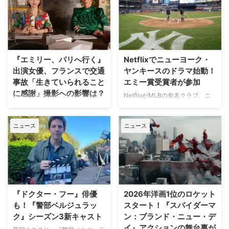
『エミリー、パリへ行く』
Netflixでニューヨーク・
出演女優、フランスで交通
ヤンキースのドラマ始動！
事故「生きていられること
エミー賞受賞者が参加
に感謝」撮影への影響は？
NetflixがMLBの有名クラブ、ニ
ューヨーク・ヤンキースを題材に
人気Netflixドラマ『エミリー、パ
した新作ドラマシリーズの開発を
リへ行く』第6シーズンに出演す
ニュース
ニュース
進めている。米Varietyが報じ
るイギリス人女優のミニー・ドラ
た。 『オザークへようこそ』ジ
イヴァーが、フランスでの撮影休
ェイソン・ベイトマンも関与
止期間中に深刻な自動車事故に遭
Netflixは、今年3月のMLB開幕戦
っていたことが分かった。 生き
をライヴ配信したのを皮切りに、
ていられることに心から感謝 ミ
7月のホームランダービーもリリ
ニーは過去8週間にわたり、
ースするなど、MLBとの関係性
Instagram上で「パリ近況報告」
『ドクター・フー』俳優
2026年洋画1位のロケット
を深めている。この協力関係は
と題した動画シリーズを投稿。最
も！『警部ベルジュラッ
スタート！『スパイダーマ
2028年まで続く予定だ。今月中
終シーズンの撮影で滞在していた
ク』シーズン3新キャスト
ン：ブランド・ニュー・デ
旬に行われるフィールド・オブ・
パリでの日常をファンに届けてい
イ』アクションの舞台裏が
ドリームス（映画『フィールド・