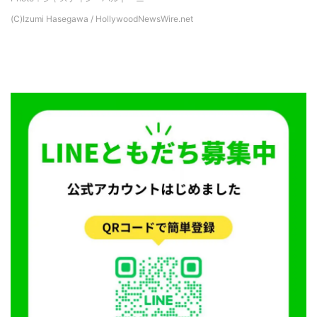
(C)Izumi Hasegawa / HollywoodNewsWire.net