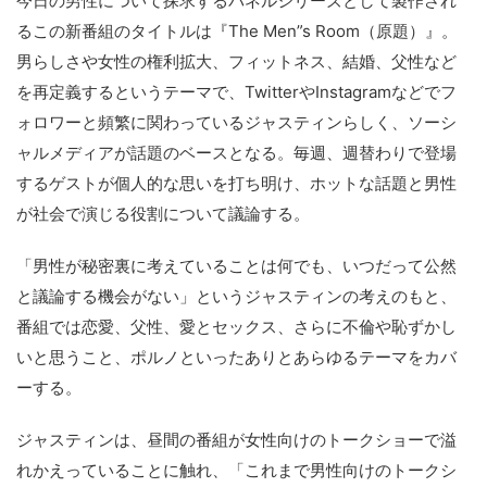
今日の男性について探求するパネルシリーズとして製作され
るこの新番組のタイトルは『The Men”s Room（原題）』。
男らしさや女性の権利拡大、フィットネス、結婚、父性など
を再定義するというテーマで、TwitterやInstagramなどでフ
ォロワーと頻繁に関わっているジャスティンらしく、ソーシ
ャルメディアが話題のベースとなる。毎週、週替わりで登場
するゲストが個人的な思いを打ち明け、ホットな話題と男性
が社会で演じる役割について議論する。
「男性が秘密裏に考えていることは何でも、いつだって公然
と議論する機会がない」というジャスティンの考えのもと、
番組では恋愛、父性、愛とセックス、さらに不倫や恥ずかし
いと思うこと、ポルノといったありとあらゆるテーマをカバ
ーする。
ジャスティンは、昼間の番組が女性向けのトークショーで溢
れかえっていることに触れ、「これまで男性向けのトークシ