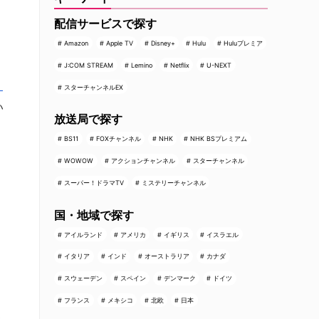
配信サービスで探す
Amazon
Apple TV
Disney+
Hulu
Huluプレミア
J:COM STREAM
Lemino
Netflix
U-NEXT
・
スターチャンネルEX
い
放送局で探す
BS11
FOXチャンネル
NHK
NHK BSプレミアム
WOWOW
アクションチャンネル
スターチャンネル
スーパー！ドラマTV
ミステリーチャンネル
国・地域で探す
アイルランド
アメリカ
イギリス
イスラエル
イタリア
インド
オーストラリア
カナダ
スウェーデン
スペイン
デンマーク
ドイツ
フランス
メキシコ
北欧
日本