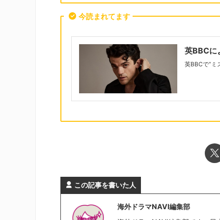
今読まれてます
英BBC
英BBCで“
この記事を書いた人
海外ドラマNAVI編集部