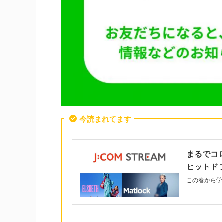
今読まれてます
まるでコ
ヒットド
この春から学