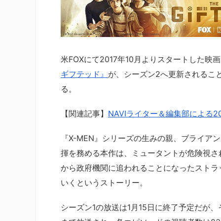
米FOXにて2017年10月よりスタートした映
ギフテッド』
が、シーズン2へ更新されるこ
る。
【関連記事】
NAVIライター＆編集部による
『X-MEN』シリーズの生みの親、ブライア
揮を務める本作は、ミュータントが危険視さ
から政府機関に追われることになったストラ
いくというストーリー。
シーズン1の放送は1月15日に終了予定だが