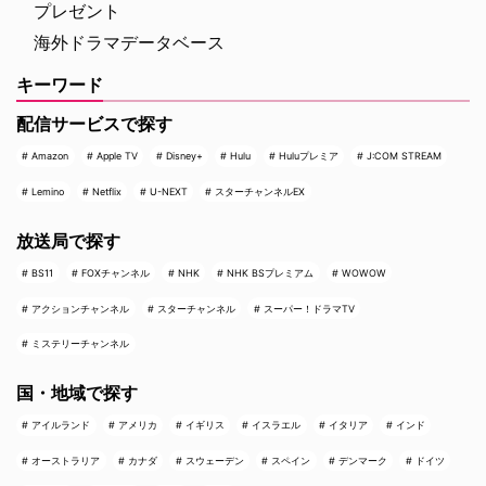
プレゼント
海外ドラマデータベース
キーワード
配信サービスで探す
Amazon
Apple TV
Disney+
Hulu
Huluプレミア
J:COM STREAM
Lemino
Netflix
U-NEXT
スターチャンネルEX
放送局で探す
BS11
FOXチャンネル
NHK
NHK BSプレミアム
WOWOW
アクションチャンネル
スターチャンネル
スーパー！ドラマTV
ミステリーチャンネル
国・地域で探す
アイルランド
アメリカ
イギリス
イスラエル
イタリア
インド
オーストラリア
カナダ
スウェーデン
スペイン
デンマーク
ドイツ