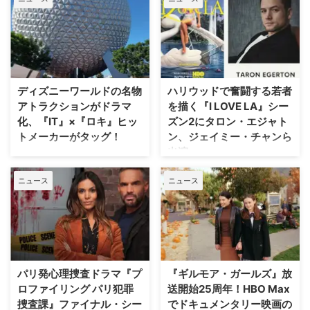
ル：真実を求めて』が、18年の時
フ『Heckler（仮題）』の企画開
を経て、クリス・カーター監督の
発が中止されたことが明らかにな
手によるよりダークなディレクタ
った。一時は同フランチャイズ初
ーズ・カット版として遂に日の目
の英語によるドラマシリーズとし
を浴びることが決定した。 18年
て期待されていたが、動画配信プ
の時を経て明かされる『X-ファイ
ラットフォーム側の戦略変更など
ル』第2作の真の姿 カーターが脚
ディズニーワールドの名物
ハリウッドで奮闘する若者
を受け、プロジェクトは表舞台か
本・監督を務めた本作の本来のビ
アトラクションがドラマ
を描く『I LOVE LA』シー
ら姿を消すこととなった。米
ジョンが解禁されるにあたり、
化、『IT』×『ロキ』ヒッ
ズン2にタロン・エジャト
ThePlaylistが報じている。 デヴ
Entertainment Weekly（EW）誌
トメーカーがタッグ！
ン、ジェイミー・チャンら
ィッド・フィンチャーが進めてい
はホラー映画さながらの予告編映
出演
た極秘企画『Heckler』とは？
像を独独入手。新たに付与された
Disney+が、ウォルト・ディズニ
2024年、フィンチャーがNetf …
タイトルは『The X-Files: I Want
ー・ワールド（WDW）のパーク
HBOの話題作『I LOVE LA』シー
to B …
ニュース
ニュース
EPCOTを代表する大人気アトラ
ズン2に、『キングスマン』のタ
クションに着想を得たドラマ作品
ロン・エジャトンや『The
『Spaceship Earth（原題）』の
Gifted ザ・ギフテッド』のジェ
パイロット版を発注した。 ディ
イミー・チャンら注目キャストが
ズニーワールドのシンボルが実写
ゲスト出演することがわかった。
ドラマ化へ！ 製作を手掛けるの
米Deadlineが報じている。 過酷
は、映画『IT／イット “それ”が見
なハリウッドで夢を追う若者たち
パリ発心理捜査ドラマ『プ
『ギルモア・ガールズ』放
えたら、終わり。』の前日譚ドラ
の物語『I LOVE LA』 レイチェ
ロファイリング パリ犯罪
送開始25周年！HBO Max
マ『IT／イット ウェルカム・ト
ル・セノット（『ボトムス ～最
捜査課』ファイナル・シー
でドキュメンタリー映画の
ゥ・デリー “それ”が見えたら、終
底で最強？な私たち～』）が製