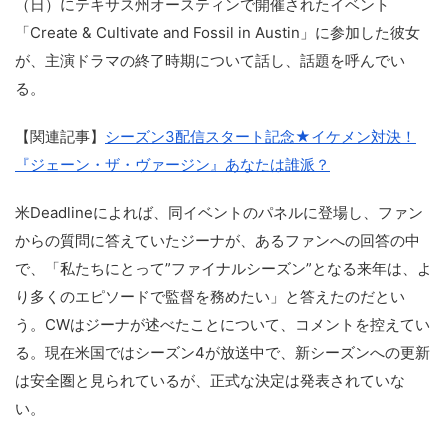
（日）にテキサス州オースティンで開催されたイベント
「Create & Cultivate and Fossil in Austin」に参加した彼女
が、主演ドラマの終了時期について話し、話題を呼んでい
る。
【関連記事】
シーズン3配信スタート記念★イケメン対決！
『ジェーン・ザ・ヴァージン』あなたは誰派？
米Deadlineによれば、同イベントのパネルに登場し、ファン
からの質問に答えていたジーナが、あるファンへの回答の中
で、「私たちにとって”ファイナルシーズン”となる来年は、よ
り多くのエピソードで監督を務めたい」と答えたのだとい
う。CWはジーナが述べたことについて、コメントを控えてい
る。現在米国ではシーズン4が放送中で、新シーズンへの更新
は安全圏と見られているが、正式な決定は発表されていな
い。