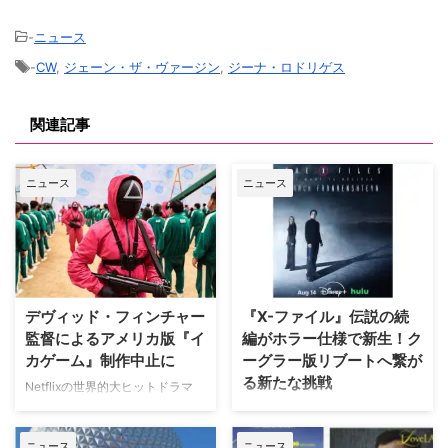
-
ニュース
-
CW
,
ジェーン・ザ・ヴァージン
,
ジーナ・ロドリゲス
関連記事
ニュース
ニュース
デヴィッド・フィンチャー
『X-ファイル』伝説の続
監督によるアメリカ版『イ
編がホラー仕様で新生！ク
カゲーム』制作中止に
ーグラー版リブートへ繋が
る新たな挑戦
Netflixの世界的大ヒットドラマ
『イカゲーム』を巡り、デヴィッ
SFサスペンスの金字塔『X-ファ
ド・フィンチャー監督がメガホン
イル』の劇場版第2作『X-ファイ
ニュース
ニュース
をとる予定だった英語版スピンオ