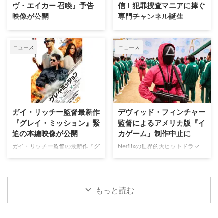
ヴ・エイカー 召喚』予告
信！犯罪捜査マニアに捧ぐ
ンハッタンと周辺の貧困な地区と
ーロ ほか ≫≫『DOC（ドッ
映像が公開
専門チャンネル誕生
の間にくすぶる人種間の緊張を描
ク）3 あすへのカルテ』詳細 海
く。人種間の対立を煽って全国的
外ドラマ『DOC（ドック）3 あ
英国ヨークシャー地方を舞台に、
日本唯一のミステリードラマ専門
な名声を得た …
すへのカルテ』 総合｜毎週
土地の伝承と家族の崩壊を描くフ
チャンネル「ミステリーチャンネ
（日） …
ニュース
ニュース
ォーク・ホラー映画『スターヴ・
ル」が、開局月である8月に展開
エイカー 召喚』。公開に先駆け
する新たなサービスとして、犯罪
て、不穏な空気が漂う日本版予告
捜査に特化した新たな専門チャン
映像と、英国らしい曇天の世界観
ネル「THE 犯罪捜査ファイル・
が印象的な場面写真が一挙に公開
チャンネル」をスタート。 『ラ
された。 土地に眠る伝承と家族
イン・オブ・デューティ』キャス
の崩壊を描く、静謐なるフォー
トが贈る犯罪ドキュメンタリーも
ガイ・リッチー監督最新作
デヴィッド・フィンチャー
ク・ホラー リチャードとジュリ
本チャンネルは、JCOM株式会社
『グレイ・ミッション』緊
監督によるアメリカ版『イ
エット夫妻が最近移り住んだ英国
がAmazon Prime Videoで提供す
迫の本編映像が公開
カゲーム』制作中止に
ヨークシャー地方の人里離れた
る新たなチャンネルパッケージサ
「スターヴ・エイカー」は、家族
ービス「プレミアTVパック」の
ガイ・リッチー監督の最新作『グ
Netflixの世界的大ヒットドラマ
に対して奇妙な力を及ぼしている
うちのチャンネルの一つで、人気
レイ・ミッション』がの公開に先
『イカゲーム』を巡り、デヴィッ
ように思われる。ある日、彼らの
の高い犯罪捜査ドラマや放送には
立ち、ジェイク・ギレンホールと
ド・フィンチャー監督がメガホン
幼い息子オーウェンは喘息発作に
ないクライムドキュメンタリーを
ヘンリー・カヴィルによるスタイ
をとる予定だった英語版スピンオ
よって突然命を落としてしまう。
配信する …
リッシュなアクションとユーモア
フ『Heckler（仮題）』の企画開
もっと読む
そ …
が詰まった本編映像が公開され
発が中止されたことが明らかにな
た。さらに、著名人たちからの絶
った。一時は同フランチャイズ初
賛コメントも到着した。 最強の
の英語によるドラマシリーズとし