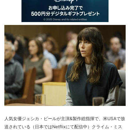
人気女優ジェシカ・ビールが主演&製作総指揮で、米USAで放
送されている（日本ではNetflixにて配信中）クライム・ミス