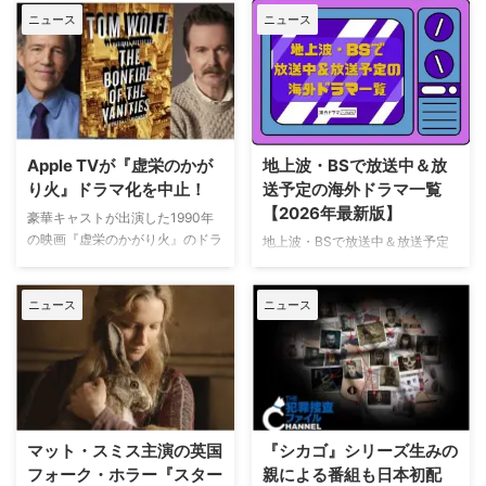
ニュース
ニュース
Apple TVが『虚栄のかが
地上波・BSで放送中＆放
り火』ドラマ化を中止！
送予定の海外ドラマ一覧
【2026年最新版】
豪華キャストが出演した1990年
の映画『虚栄のかがり火』のドラ
地上波・BSで放送中＆放送予定
マ化がApple TVで進められてい
の海外ドラマを一挙ご紹介。（随
たが、頓挫したことが明らかにな
時更新） NHK・NHK BSで放送
った。米Deadlineが報じてい
ニュース
ニュース
中＆放送予定の海外ドラマ 海外
る。 鬼門らしく一筋縄ではいか
ドラマ『DOC（ドック） あす
ず 原作は、1987年に出版された
へのカルテ』 NHK BSプレミアム
トム・ウルフのベストセラー小説
4K｜毎週（木） 17：00～ イタ
「虚栄の篝火」。1980年代のニ
リア発！ 12年間の記憶を失った
ューヨークの上流社会を辛辣に風
エリート医師の物語。 原作 ピエ
刺した作品だ。ウォール街で台頭
ルダンテ・ピッチョーニ キャス
マット・スミス主演の英国
『シカゴ』シリーズ生みの
したトレーダーたち、その華奢な
ト ルカ・アルジェンテーロ、マ
フォーク・ホラー『スター
親による番組も日本初配
妻や愛人、そして富裕層が住むマ
ティルデ・ジョリ、サラ・ラッザ