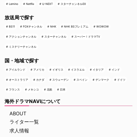
Lemino
Netflix
U-NEXT
スターチャンネルEX
放送局で探す
BS11
FOXチャンネル
NHK
NHK BSプレミアム
WOWOW
アクションチャンネル
スターチャンネル
スーパー！ドラマTV
ミステリーチャンネル
国・地域で探す
アイルランド
アメリカ
イギリス
イスラエル
イタリア
インド
オーストラリア
カナダ
スウェーデン
スペイン
デンマーク
ドイツ
フランス
メキシコ
北欧
日本
海外ドラマNAVIについて
ABOUT
ライター一覧
求人情報