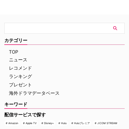
二人が挑む成功率ゼロパーセント
て期待されていたが、動画配信プ
の奪還計画！映画『グレイ・ミッ
ラットフォーム側の戦略変更など
ション』 『シャーロック・ホー
を受け、プロジェクトは表舞台か
ムズ』や『コードネーム
ら姿を消すこととなった。米
U.N.C.L.E.』で世界中の映画ファ
ThePlaylistが報じている。 デヴ
ンを熱狂させたガイ・リッチー監
ィッド・フィンチャーが進めてい
督の最新作は、最高にセクシーで
た極秘企画『Heckler』とは？
カテゴリー
最高に危険なノンストップ・バデ
2024年、フィンチャーがNetf …
ィアクションだ。アメリカ海軍 …
TOP
ニュース
レコメンド
ランキング
プレゼント
海外ドラマデータベース
キーワード
配信サービスで探す
Amazon
Apple TV
Disney+
Hulu
Huluプレミア
J:COM STREAM