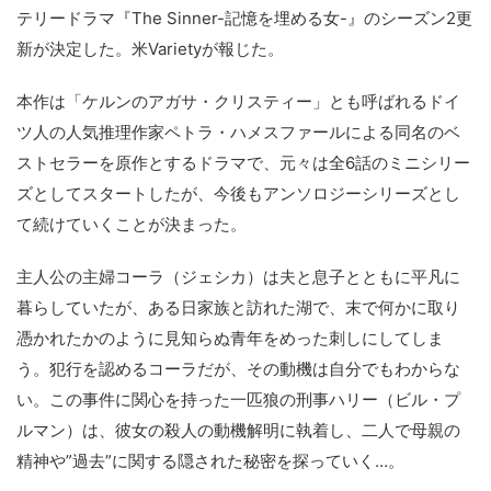
テリードラマ『The Sinner-記憶を埋める女-』のシーズン2更
新が決定した。米Varietyが報じた。
本作は「ケルンのアガサ・クリスティー」とも呼ばれるドイ
ツ人の人気推理作家ペトラ・ハメスファールによる同名のベ
ストセラーを原作とするドラマで、元々は全6話のミニシリー
ズとしてスタートしたが、今後もアンソロジーシリーズとし
て続けていくことが決まった。
主人公の主婦コーラ（ジェシカ）は夫と息子とともに平凡に
暮らしていたが、ある日家族と訪れた湖で、末で何かに取り
憑かれたかのように見知らぬ青年をめった刺しにしてしま
う。犯行を認めるコーラだが、その動機は自分でもわからな
い。この事件に関心を持った一匹狼の刑事ハリー（ビル・プ
ルマン）は、彼女の殺人の動機解明に執着し、二人で母親の
精神や”過去”に関する隠された秘密を探っていく…。