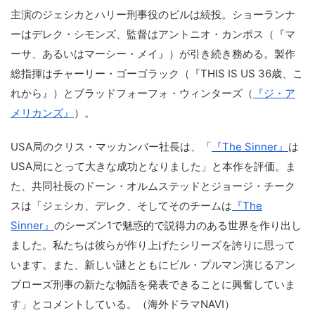
主演のジェシカとハリー刑事役のビルは続投。ショーランナ
ーはデレク・シモンズ、監督はアントニオ・カンポス（『マ
ーサ、あるいはマーシー・メイ』）が引き続き務める。製作
総指揮はチャーリー・ゴーゴラック（『THIS IS US 36歳、こ
れから』）とブラッドフォーフォ・ウィンターズ（
『ジ・ア
メリカンズ』
）。
USA局のクリス・マッカンバー社長は、「
『The Sinner』
は
USA局にとって大きな成功となりました」と本作を評価。ま
た、共同社長のドーン・オルムステッドとジョージ・チーク
スは「ジェシカ、デレク、そしてそのチームは
『The
Sinner』
のシーズン1で魅惑的で説得力のある世界を作り出し
ました。私たちは彼らが作り上げたシリーズを誇りに思って
います。また、新しい謎とともにビル・プルマン演じるアン
ブローズ刑事の新たな物語を発表できることに興奮していま
す」とコメントしている。（海外ドラマNAVI）