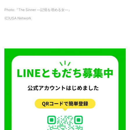
Photo:『The Sinner ―記憶を埋める女―』
(C)USA Network