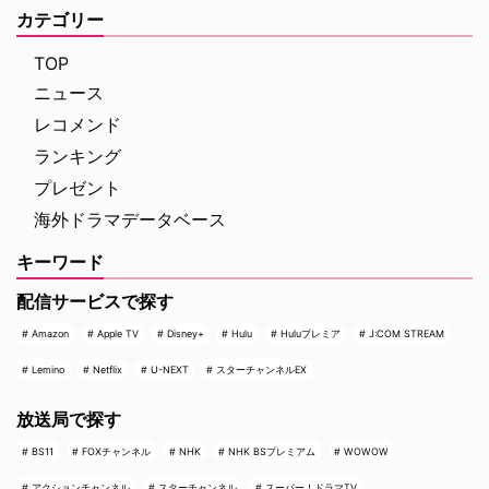
ジム・マーチャントは、院内に取
として参加し、後にショーランナ
カテゴリー
り残されたすべての人々を救うた
ーやスピンオフ作品『LAW &
め、病院内を徐々に制圧してい
ORDER クリミナル・インテン
TOP
く。力関係は次第に逆転 …
ト』 …
ニュース
レコメンド
ランキング
プレゼント
海外ドラマデータベース
キーワード
配信サービスで探す
Amazon
Apple TV
Disney+
Hulu
Huluプレミア
J:COM STREAM
Lemino
Netflix
U-NEXT
スターチャンネルEX
放送局で探す
BS11
FOXチャンネル
NHK
NHK BSプレミアム
WOWOW
アクションチャンネル
スターチャンネル
スーパー！ドラマTV