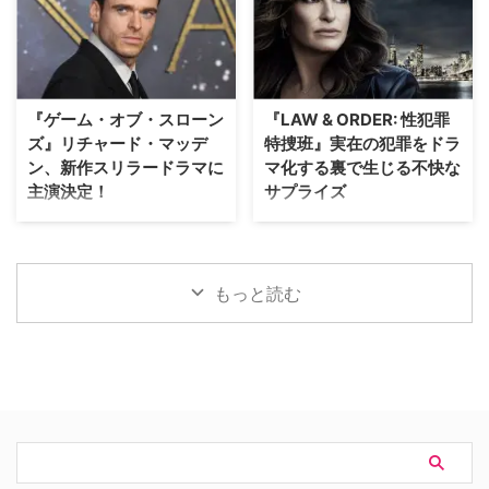
別協力のもと、8月20日（木）19
変』の公開に先立ち、迫力満点な
時よりパリ生中継オンラインツア
新ビジュアルと、本編映像が公開
ーを開催する。「ミステリーチャ
された。 アン・ハサウェイとユ
ンネル倶楽部プレミアム」会員の
アン・マクレガーが恐竜から逃げ
先着800名様限定で、このプレミ
惑う！緊迫の新ビジュアル ティ
『ゲーム・オブ・スローン
『LAW & ORDER: 性犯罪
アムなオンライン体験の申込受付
ザー映像の公開時から、その正体
ズ』リチャード・マッデ
特捜班』実在の犯罪をドラ
が開始となった。 パリが舞台の
がほとんど明かされないミステリ
ン、新作スリラードラマに
マ化する裏で生じる不快な
ドラマで主人公たちが歩いた景色
アスな世界観で映画ファンの注目
主演決定！
サプライズ
を、リアルタイムで堪能 8月5日
を集めていた本作。続く本予告で
（水）にスタートした「ミステリ
は、突如街に現れた恐竜たちに対
大ヒットドラマ『ゲーム・オブ・
ロングランヒットを誇る犯罪捜査
ーチャンネル倶楽部プレミアム」
して、平穏に暮らしていた“普通
スローンズ』のロブ・スターク役
ドラマ『LAW & ORDER』シリー
は、ミステリーの世界を味わい尽
の家族”がどのように逃げ延びる
でブレイクしたリチャード・マッ
ズ。本作の最大の魅力の一つは、
くすために誕生した特別 …
かを描いていることが明らかとな
デンが、新作スリラードラマ
実際に起きた事件に着想を得たリ
もっと読む
…
『Trauma（原題）』に主演する
アリティあふれるストーリー展開
ことが分かった。米Varietyが伝
にある。しかし、その裏側では、
えている。 『ダイ・ハード』
自身の悲劇がドラマ化されること
×『ER』！？医療アクションドラ
を放送直前まで知らされない実在
マ 『Trauma』は、テロリストが
の被害者たちが、「極めて不快な
ロンドンの病院を占拠し、手術中
サプライズ」に晒され続けている
の首相を人質に取るところからス
というのだ。 実話事件を無断で
タート。元英国海兵隊の衛生兵
ドラマ化？ 1990年にNBCの旗艦
で、現在は救急外来の医師である
番組『LAW & ORDER』の脚本家