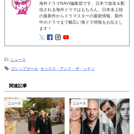
海外ドラマNAVI編集部です。日本で放送＆配
信される海外ドラマはもちろん、日本未上陸
の最新作からドラマスターの最新情報、製作
中のドラマまで幅広い海ドラ情報をお伝えし
ます！
-
ニュース
-
ゴシップガール
,
セックス・アンド・ザ・シティ
関連記事
ニュース
ニュース