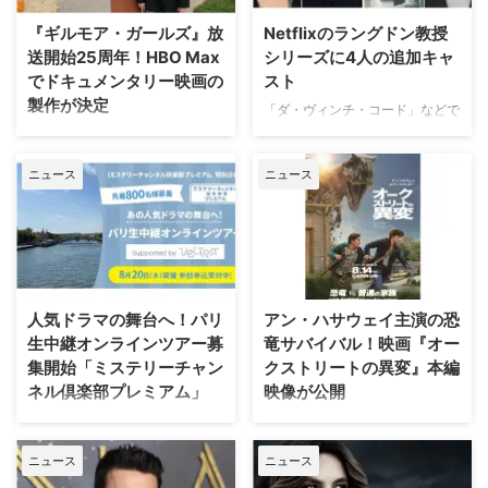
『ギルモア・ガールズ』放
Netflixのラングドン教授
送開始25周年！HBO Max
シリーズに4人の追加キャ
でドキュメンタリー映画の
スト
製作が決定
「ダ・ヴィンチ・コード」などで
知られるダン・ブラウンのベスト
ワーナー・ブラザース・テレビジ
セラー小説、ロバート・ラングド
ョンが、自社を代表するファミリ
ニュース
ニュース
ン教授シリーズ最新作「シークレ
ードラマの金字塔『ギルモア・ガ
ット・オブ・シークレッツ」のド
ールズ』を振り返る初の公式ドキ
ラマ化をNetflixが進めていること
ュメンタリー映画を制作中である
は、当サイトで以前お伝えした通
ことが明らかになった。2000年
り。その追加キャストが明らかに
から2007年にかけて放送され、
なった。米Deadlineが伝えてい
いまなお絶大な人気を誇る本作。
る。 『24』『ハウス・オブ・カ
初放送から25年以上を経て誕生
人気ドラマの舞台へ！パリ
アン・ハサウェイ主演の恐
ード』出演者が参加 2000年の
する今作は、HBO Maxにて配信
生中継オンラインツアー募
竜サバイバル！映画『オー
「天使と悪魔」を皮切りに、
される予定だ。監督を務めるの
集開始「ミステリーチャン
クストリートの異変』本編
「ダ・ヴィンチ・コード」「ロス
は、ドキュメンタリー映画『ある
ネル倶楽部プレミアム」
映像が公開
ト・シンボル」「インフェルノ」
アスリートの告発』で高い評価を
「オリジン」「シークレット・オ
得たボニー・コーエン。長年ファ
日本唯一のミステリードラマ専門
J.J.エイブラムスが製作プロデュ
ブ・シークレッツ」と2025年に6
ンに愛され続けてきた作品の魅力
チャンネル「ミステリーチャンネ
ーサーを務め、アン・ハサウェ
作が出版され …
を、新たな角度から解き明かして
ニュース
ニュース
ル」は、現地体験型アクティビテ
イ、ユアン・マクレガーが共演す
いく。 未公開アウトテイ …
ィ専門予約サイト「ベルトラ」特
る映画『オークストリートの異