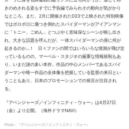
きのめされる姿もすでに予告編でみられその動向が気がかり
なところ。また、2月に開催されたD23で上映された特別映像
ではボロボロに傷つき倒れたスパイダーマンがアイアンマン
に「トニー、ごめん」とつぶやく意味深なシーンが映し出さ
れ、大きな話題を呼んだが、一体スパイダーマンの身に何が
起きるのか…！ 日々ファンの間ではいろいろな憶測が飛び交
っているものの、マーベル・スタジオの厳重な情報統制もあ
り、いまだ謎の多い本作。作品の中心メンバーであるスパイ
ダーマンや唯一作品の全体像を把握している監督の来日とい
うこともあり、日本のプロモーションでの発言が注目され
る。
『アベンジャーズ／インフィニティ・ウォー』は4月27日
（金）より公開。（海外ドラマNAVI）
Photo：『アベンジャーズ／インフィニティ・ウォー』