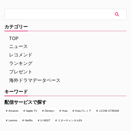
ション』 『シャーロック・ホー
を受け、プロジェクトは表舞台か
ムズ』や『コードネーム
ら姿を消すこととなった。米
U.N.C.L.E.』で世界中の映画ファ
ThePlaylistが報じている。 デヴ
ンを熱狂させたガイ・リッチー監
ィッド・フィンチャーが進めてい
督の最新作は、最高にセクシーで
た極秘企画『Heckler』とは？
カテゴリー
最高に危険なノンストップ・バデ
2024年、フィンチャーがNetf …
ィアクションだ。アメリカ海軍 …
TOP
ニュース
レコメンド
ランキング
プレゼント
海外ドラマデータベース
キーワード
配信サービスで探す
Amazon
Apple TV
Disney+
Hulu
Huluプレミア
J:COM STREAM
Lemino
Netflix
U-NEXT
スターチャンネルEX