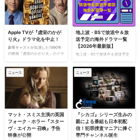
Apple TVが『虚栄のかが
地上波・BSで放送中＆放
り火』ドラマ化を中止！
送予定の海外ドラマ一覧
【2026年最新版】
豪華キャストが出演した1990年
の映画『虚栄のかがり火』のドラ
地上波・BSで放送中＆放送予定
マ化がApple TVで進められてい
の海外ドラマを一挙ご紹介。（随
たが、頓挫したことが明らかにな
時更新） NHK・NHK BSで放送
った。米Deadlineが報じてい
ニュース
ニュース
中＆放送予定の海外ドラマ 海外
る。 鬼門らしく一筋縄ではいか
ドラマ『DOC（ドック） あす
ず 原作は、1987年に出版された
へのカルテ』 NHK BSプレミアム
トム・ウルフのベストセラー小説
4K｜毎週（木） 17：00～ イタ
「虚栄の篝火」。1980年代のニ
リア発！ 12年間の記憶を失った
ューヨークの上流社会を辛辣に風
エリート医師の物語。 原作 ピエ
刺した作品だ。ウォール街で台頭
ルダンテ・ピッチョーニ キャス
マット・スミス主演の英国
『シカゴ』シリーズ生みの
したトレーダーたち、その華奢な
ト ルカ・アルジェンテーロ、マ
フォーク・ホラー『スター
親による番組も日本初配
妻や愛人、そして富裕層が住むマ
ティルデ・ジョリ、サラ・ラッザ
ヴ・エイカー 召喚』予告
信！犯罪捜査マニアに捧ぐ
ンハッタンと周辺の貧困な地区と
ーロ ほか ≫≫『DOC（ドッ
映像が公開
専門チャンネル誕生
の間にくすぶる人種間の緊張を描
ク）3 あすへのカルテ』詳細 海