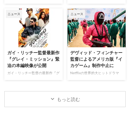
く。人種間の対立を煽って全国的
外ドラマ『DOC（ドック）3 あ
英国ヨークシャー地方を舞台に、
日本唯一のミステリードラマ専門
な名声を得た …
すへのカルテ』 総合｜毎週
土地の伝承と家族の崩壊を描くフ
チャンネル「ミステリーチャンネ
（日） …
ニュース
ニュース
ォーク・ホラー映画『スターヴ・
ル」が、開局月である8月に展開
エイカー 召喚』。公開に先駆け
する新たなサービスとして、犯罪
て、不穏な空気が漂う日本版予告
捜査に特化した新たな専門チャン
映像と、英国らしい曇天の世界観
ネル「THE 犯罪捜査ファイル・
が印象的な場面写真が一挙に公開
チャンネル」をスタート。 『ラ
された。 土地に眠る伝承と家族
イン・オブ・デューティ』キャス
の崩壊を描く、静謐なるフォー
トが贈る犯罪ドキュメンタリーも
ガイ・リッチー監督最新作
デヴィッド・フィンチャー
ク・ホラー リチャードとジュリ
本チャンネルは、JCOM株式会社
『グレイ・ミッション』緊
監督によるアメリカ版『イ
エット夫妻が最近移り住んだ英国
がAmazon Prime Videoで提供す
迫の本編映像が公開
カゲーム』制作中止に
ヨークシャー地方の人里離れた
る新たなチャンネルパッケージサ
「スターヴ・エイカー」は、家族
ービス「プレミアTVパック」の
ガイ・リッチー監督の最新作『グ
Netflixの世界的大ヒットドラマ
に対して奇妙な力を及ぼしている
うちのチャンネルの一つで、人気
レイ・ミッション』がの公開に先
『イカゲーム』を巡り、デヴィッ
ように思われる。ある日、彼らの
の高い犯罪捜査ドラマや放送には
立ち、ジェイク・ギレンホールと
ド・フィンチャー監督がメガホン
幼い息子オーウェンは喘息発作に
ないクライムドキュメンタリーを
ヘンリー・カヴィルによるスタイ
をとる予定だった英語版スピンオ
よって突然命を落としてしまう。
配信する …
リッシュなアクションとユーモア
フ『Heckler（仮題）』の企画開
もっと読む
そ …
が詰まった本編映像が公開され
発が中止されたことが明らかにな
た。さらに、著名人たちからの絶
った。一時は同フランチャイズ初
賛コメントも到着した。 最強の
の英語によるドラマシリーズとし
二人が挑む成功率ゼロパーセント
て期待されていたが、動画配信プ
の奪還計画！映画『グレイ・ミッ
ラットフォーム側の戦略変更など