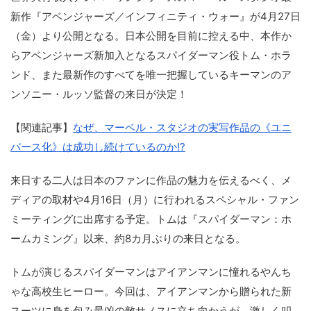
新作『アベンジャーズ／インフィニティ・ウォー』が4月27日
（金）より公開となる。日本公開を目前に控える中、本作か
らアベンジャーズ新加入となるスパイダーマン役トム・ホラ
ンド、また最新作のすべてを唯一把握しているキーマンのア
ンソニー・ルッソ監督の来日が決定！
【関連記事】
なぜ、マーベル・スタジオの実写作品の《ユニ
バース化》は成功し続けているのか!?
来日する二人は日本のファンに作品の魅力を伝えるべく、メ
ディアの取材や4月16日（月）に行われるスペシャル・ファン
ミーティングに出席する予定。トムは『スパイダーマン：ホ
ームカミング』以来、約8カ月ぶりの来日となる。
トムが演じるスパイダーマンはアイアンマンに憧れるやんち
ゃな高校生ヒーロー。今回は、アイアンマンから贈られた新
スーツに身を包み最凶の敵サノスに立ち向かうが、激しく叩