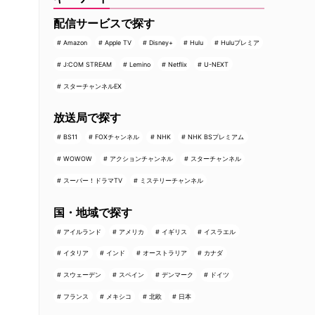
配信サービスで探す
Amazon
Apple TV
Disney+
Hulu
Huluプレミア
J:COM STREAM
Lemino
Netflix
U-NEXT
スターチャンネルEX
放送局で探す
BS11
FOXチャンネル
NHK
NHK BSプレミアム
WOWOW
アクションチャンネル
スターチャンネル
スーパー！ドラマTV
ミステリーチャンネル
国・地域で探す
アイルランド
アメリカ
イギリス
イスラエル
イタリア
インド
オーストラリア
カナダ
スウェーデン
スペイン
デンマーク
ドイツ
フランス
メキシコ
北欧
日本