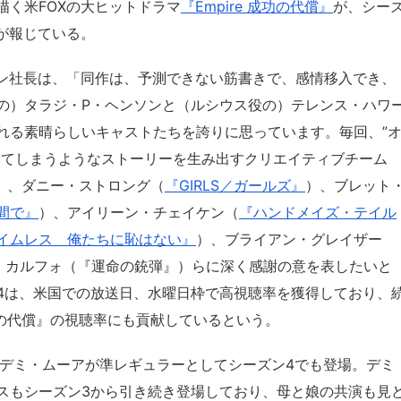
描く米FOXの大ヒットドラマ
『Empire 成功の代償』
が、シー
らが報じている。
ーン社長は、「同作は、予測できない筋書きで、感情移入でき、
の）タラジ・P・ヘンソンと（ルシウス役の）テレンス・ハワ
れる素晴らしいキャストたちを誇りに思っています。毎回、”
いてしまうようなストーリーを生み出すクリエイティブチーム
』）、ダニー・ストロング（
『GIRLS／ガールズ』
）、ブレット
間で』
）、アイリーン・チェイケン（
『ハンドメイズ・テイル
イムレス 俺たちに恥はない』
）、ブライアン・グレイザー
・カルフォ（『運命の銃弾』）らに深く感謝の意を表したいと
4は、米国での放送日、水曜日枠で高視聴率を獲得しており、
夢の代償』の視聴率にも貢献しているという。
たデミ・ムーアが準レギュラーとしてシーズン4でも登場。デミ
スもシーズン3から引き続き登場しており、母と娘の共演も見