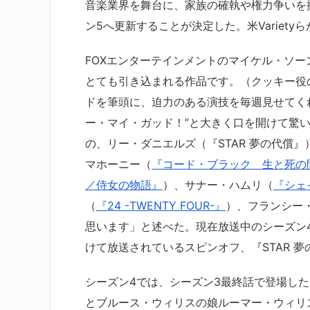
音楽業界を舞台に、家族の確執や権力争いを
ン5へ更新することが決定した。米Variety
FOXエンターテインメントのマイケル・ソ
とても引き込まれる作品です。（クッキー役
ドを筆頭に、迫力のある演技を毎週見せてく
ー・マイ・ガッド！”と大きく口を開けて驚
の、リー・ダニエルズ（『STAR 夢の代償
マホーニー（
『コード・ブラック 生と死の
／侍女の物語』
）、サナー・ハムリ（
『シェ
（
『24 -TWENTY FOUR-』
）、フランシー
思います」と述べた。現在放送中のシーズン
けて放送されているスピンオフ、『STAR 
シーズン4では、シーズン3最終話で登場し
とブルース・ウィリスの娘ルーマー・ウィリ