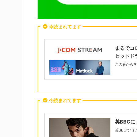
今読まれてます
まるでコ
ヒットド
この春から学
今読まれてます
英BBC
英BBCで“