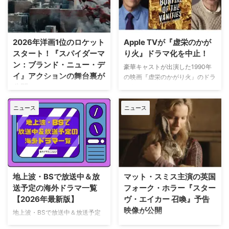
2026年洋画1位のロケット
Apple TVが『虚栄のかが
スタート！『スパイダーマ
り火』ドラマ化を中止！
ン：ブランド・ニュー・デ
豪華キャストが出演した1990年
イ』アクションの舞台裏が
の映画『虚栄のかがり火』のドラ
公開
マ化がApple TVで進められてい
たが、頓挫したことが明らかにな
トム・ホランド演じるスパイダー
った。米Deadlineが報じてい
ニュース
ニュース
マンの新たな物語を描く映画『ス
る。 鬼門らしく一筋縄ではいか
パイダーマン：ブランド・ニュ
ず 原作は、1987年に出版された
ー・デイ』が大ヒット上映中だ。
トム・ウルフのベストセラー小説
公開初日の興行収入は5億6,000
「虚栄の篝火」。1980年代のニ
万円を超え、2026年公開の洋画
ューヨークの上流社会を辛辣に風
ナンバーワンを記録。このたび、
刺した作品だ。ウォール街で台頭
主演のトム・ホランド自らが臨場
地上波・BSで放送中＆放
マット・スミス主演の英国
したトレーダーたち、その華奢な
感あふれるアクションシーン撮影
送予定の海外ドラマ一覧
フォーク・ホラー『スター
妻や愛人、そして富裕層が住むマ
の裏側を明かす特別映像が公開さ
【2026年最新版】
ヴ・エイカー 召喚』予告
ンハッタンと周辺の貧困な地区と
れた。 世界中で大ヒットを記
映像が公開
の間にくすぶる人種間の緊張を描
地上波・BSで放送中＆放送予定
録！ 映画史に残る快挙を達成 ソ
く。人種間の対立を煽って全国的
の海外ドラマを一挙ご紹介。（随
ニー・ピクチャーズ配給、トム・
英国ヨークシャー地方を舞台に、