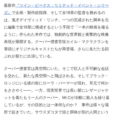
最新作
『ツイン・ピークス：リミテッド・イベント・シリー
ズ』
で企画・製作総指揮、そして全18章の監督を務めるの
は、鬼才デイヴィッド・リンチ。一つの完成された脚本を元
に編集で全18章に構成するという手段で「一本の映画を撮る
ように」作られた本作では、独創的な世界観と衝撃的な映像
表現が展開する。クーパー捜査官役カイル・マクラクランを
筆頭にオリジナルキャストたちが再登場、さらに名だたる顔
ぶれが新たに出演している。
クーパー捜査官は異空間にいた。そこで巨人と不可解な会話
を交わし、新たな異空間へと飛ばされる。そしてブラック・
ロッジにいる彼の前にローラ・パーマーが現れ、耳元で何か
をささやく――。一方、現実世界では長い髪にレザージャケ
ットを着たもう一人のクーパー、Mr.Cが冷酷に殺人を繰り返
しているが、その目的とは一体何なのか？ 事件は様々な場
所で起きていた。サウスダコタで頭と胴体が別の人間という