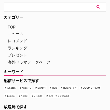
ムズ』や『コードネーム
がAmazon Prime Videoで提供す
U.N.C.L.E.』で世界中の映画ファ
る新たなチャンネルパッケージサ
ンを熱狂させたガイ・リッチー監
ービス「プレミアTVパック」の
督の最新作は、最高にセクシーで
うちのチャンネルの一つで、人気
カテゴリー
最高に危険なノンストップ・バデ
の高い犯罪捜査ドラマや放送には
ィアクションだ。アメリカ海軍 …
ないクライムドキュメンタリーを
TOP
配信する …
ニュース
レコメンド
ランキング
プレゼント
海外ドラマデータベース
キーワード
配信サービスで探す
Amazon
Apple TV
Disney+
Hulu
Huluプレミア
J:COM STREAM
Lemino
Netflix
U-NEXT
スターチャンネルEX
放送局で探す