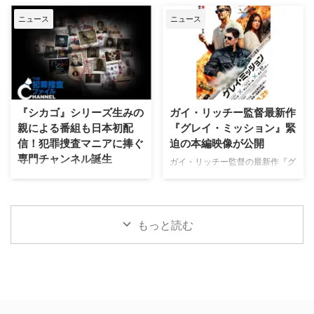
な名声を得た …
時更新） NHK・NHK BSで放送
ホランド演じるピーター・パーカ
土地の伝承と家族の崩壊を描くフ
ニュース
ニュース
中＆放送予定の海外ドラマ 海外
ー＝スパイダーマンの新たなる物
ォーク・ホラー映画『スターヴ・
ドラマ『DOC（ドック） あす
語、『スパイダーマン：ブラン
エイカー 召喚』。公開に先駆け
へのカルテ』 NHK BSプレミアム
ド・ニュー・デイ』が大ヒット …
て、不穏な空気が漂う日本版予告
4K｜毎週（木） 17：00～ イタ
映像と、英国らしい曇天の世界観
リア発！ 12年間の記憶を失った
が印象的な場面写真が一挙に公開
エリート医師の物語。 原作 ピエ
された。 土地に眠る伝承と家族
ルダンテ・ピッチョーニ キャス
の崩壊を描く、静謐なるフォー
『シカゴ』シリーズ生みの
ガイ・リッチー監督最新作
ト ルカ・アルジェンテーロ、マ
ク・ホラー リチャードとジュリ
親による番組も日本初配
『グレイ・ミッション』緊
ティルデ・ジョリ、サラ・ラッザ
エット夫妻が最近移り住んだ英国
信！犯罪捜査マニアに捧ぐ
迫の本編映像が公開
ーロ ほか ≫≫『DOC（ドッ
ヨークシャー地方の人里離れた
専門チャンネル誕生
ク）3 あすへのカルテ』詳細 海
「スターヴ・エイカー」は、家族
ガイ・リッチー監督の最新作『グ
外ドラマ『DOC（ドック）3 あ
に対して奇妙な力を及ぼしている
レイ・ミッション』がの公開に先
日本唯一のミステリードラマ専門
すへのカルテ』 総合｜毎週
ように思われる。ある日、彼らの
立ち、ジェイク・ギレンホールと
チャンネル「ミステリーチャンネ
（日） …
幼い息子オーウェンは喘息発作に
ヘンリー・カヴィルによるスタイ
ル」が、開局月である8月に展開
よって突然命を落としてしまう。
リッシュなアクションとユーモア
する新たなサービスとして、犯罪
もっと読む
そ …
が詰まった本編映像が公開され
捜査に特化した新たな専門チャン
た。さらに、著名人たちからの絶
ネル「THE 犯罪捜査ファイル・
賛コメントも到着した。 最強の
チャンネル」をスタート。 『ラ
二人が挑む成功率ゼロパーセント
イン・オブ・デューティ』キャス
の奪還計画！映画『グレイ・ミッ
トが贈る犯罪ドキュメンタリーも
ション』 『シャーロック・ホー
本チャンネルは、JCOM株式会社