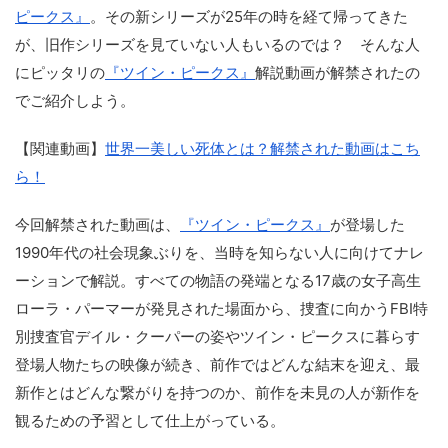
ピークス』
。その新シリーズが25年の時を経て帰ってきた
が、旧作シリーズを見ていない人もいるのでは？ そんな人
にピッタリの
『ツイン・ピークス』
解説動画が解禁されたの
でご紹介しよう。
【関連動画】
世界一美しい死体とは？解禁された動画はこち
ら！
今回解禁された動画は、
『ツイン・ピークス』
が登場した
1990年代の社会現象ぶりを、当時を知らない人に向けてナレ
ーションで解説。すべての物語の発端となる17歳の女子高生
ローラ・パーマーが発見された場面から、捜査に向かうFBI特
別捜査官デイル・クーパーの姿やツイン・ピークスに暮らす
登場人物たちの映像が続き、前作ではどんな結末を迎え、最
新作とはどんな繋がりを持つのか、前作を未見の人が新作を
観るための予習として仕上がっている。