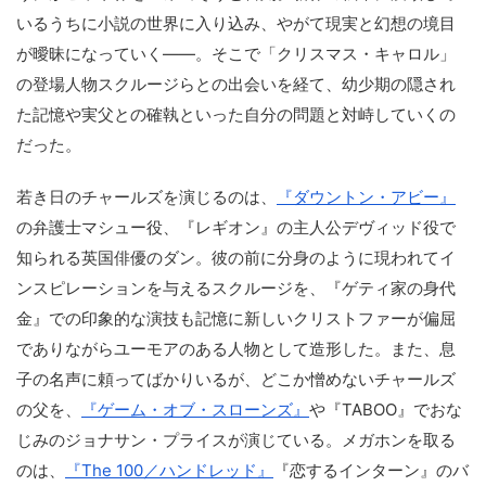
いるうちに小説の世界に入り込み、やがて現実と幻想の境目
が曖昧になっていく――。そこで「クリスマス・キャロル」
の登場人物スクルージらとの出会いを経て、幼少期の隠され
た記憶や実父との確執といった自分の問題と対峙していくの
だった。
若き日のチャールズを演じるのは、
『ダウントン・アビー』
の弁護士マシュー役、『レギオン』の主人公デヴィッド役で
知られる英国俳優のダン。彼の前に分身のように現われてイ
ンスピレーションを与えるスクルージを、『ゲティ家の身代
金』での印象的な演技も記憶に新しいクリストファーが偏屈
でありながらユーモアのある人物として造形した。また、息
子の名声に頼ってばかりいるが、どこか憎めないチャールズ
の父を、
『ゲーム・オブ・スローンズ』
や『TABOO』でおな
じみのジョナサン・プライスが演じている。メガホンを取る
のは、
『The 100／ハンドレッド』
『恋するインターン』のバ