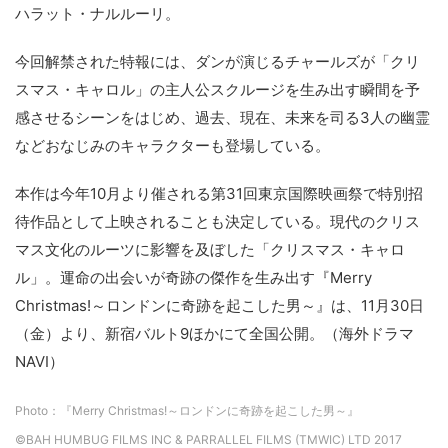
ハラット・ナルルーリ。
今回解禁された特報には、ダンが演じるチャールズが「クリ
スマス・キャロル」の主人公スクルージを生み出す瞬間を予
感させるシーンをはじめ、過去、現在、未来を司る3人の幽霊
などおなじみのキャラクターも登場している。
本作は今年10月より催される第31回東京国際映画祭で特別招
待作品として上映されることも決定している。現代のクリス
マス文化のルーツに影響を及ぼした「クリスマス・キャロ
ル」。運命の出会いが奇跡の傑作を生み出す『Merry
Christmas!～ロンドンに奇跡を起こした男～』は、11月30日
（金）より、新宿バルト9ほかにて全国公開。（海外ドラマ
NAVI）
Photo：『Merry Christmas!～ロンドンに奇跡を起こした男～』
©BAH HUMBUG FILMS INC & PARRALLEL FILMS (TMWIC) LTD 2017