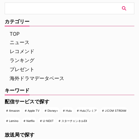
ムズ』や『コードネーム
ら姿を消すこととなった。米
U.N.C.L.E.』で世界中の映画ファ
ThePlaylistが報じている。 デヴ
ンを熱狂させたガイ・リッチー監
ィッド・フィンチャーが進めてい
督の最新作は、最高にセクシーで
た極秘企画『Heckler』とは？
カテゴリー
最高に危険なノンストップ・バデ
2024年、フィンチャーがNetf …
ィアクションだ。アメリカ海軍 …
TOP
ニュース
レコメンド
ランキング
プレゼント
海外ドラマデータベース
キーワード
配信サービスで探す
Amazon
Apple TV
Disney+
Hulu
Huluプレミア
J:COM STREAM
Lemino
Netflix
U-NEXT
スターチャンネルEX
放送局で探す