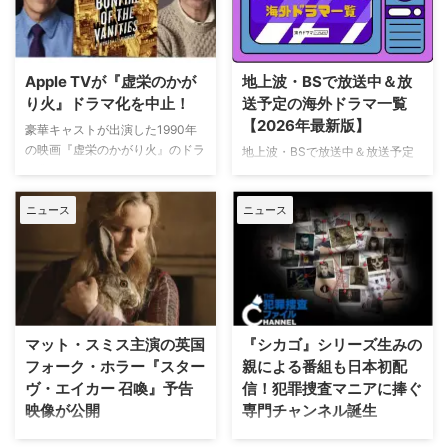
Apple TVが『虚栄のかが
地上波・BSで放送中＆放
り火』ドラマ化を中止！
送予定の海外ドラマ一覧
【2026年最新版】
豪華キャストが出演した1990年
の映画『虚栄のかがり火』のドラ
地上波・BSで放送中＆放送予定
マ化がApple TVで進められてい
の海外ドラマを一挙ご紹介。（随
たが、頓挫したことが明らかにな
時更新） NHK・NHK BSで放送
った。米Deadlineが報じてい
ニュース
ニュース
中＆放送予定の海外ドラマ 海外
る。 鬼門らしく一筋縄ではいか
ドラマ『DOC（ドック） あす
ず 原作は、1987年に出版された
へのカルテ』 NHK BSプレミアム
トム・ウルフのベストセラー小説
4K｜毎週（木） 17：00～ イタ
「虚栄の篝火」。1980年代のニ
リア発！ 12年間の記憶を失った
ューヨークの上流社会を辛辣に風
エリート医師の物語。 原作 ピエ
刺した作品だ。ウォール街で台頭
ルダンテ・ピッチョーニ キャス
マット・スミス主演の英国
『シカゴ』シリーズ生みの
したトレーダーたち、その華奢な
ト ルカ・アルジェンテーロ、マ
フォーク・ホラー『スター
親による番組も日本初配
妻や愛人、そして富裕層が住むマ
ティルデ・ジョリ、サラ・ラッザ
ヴ・エイカー 召喚』予告
信！犯罪捜査マニアに捧ぐ
ンハッタンと周辺の貧困な地区と
ーロ ほか ≫≫『DOC（ドッ
映像が公開
専門チャンネル誕生
の間にくすぶる人種間の緊張を描
ク）3 あすへのカルテ』詳細 海
く。人種間の対立を煽って全国的
外ドラマ『DOC（ドック）3 あ
英国ヨークシャー地方を舞台に、
日本唯一のミステリードラマ専門