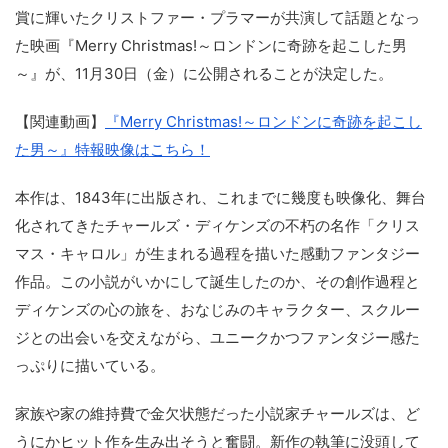
賞に輝いたクリストファー・プラマーが共演して話題となっ
た映画『Merry Christmas!～ロンドンに奇跡を起こした男
～』が、11月30日（金）に公開されることが決定した。
【関連動画】
『Merry Christmas!～ロンドンに奇跡を起こし
た男～』特報映像はこちら！
本作は、1843年に出版され、これまでに幾度も映像化、舞台
化されてきたチャールズ・ディケンズの不朽の名作「クリス
マス・キャロル」が生まれる過程を描いた感動ファンタジー
作品。この小説がいかにして誕生したのか、その創作過程と
ディケンズの心の旅を、おなじみのキャラクター、スクルー
ジとの出会いを交えながら、ユニークかつファンタジー感た
っぷりに描いている。
家族や家の維持費で金欠状態だった小説家チャールズは、ど
うにかヒット作を生み出そうと奮闘。新作の執筆に没頭して