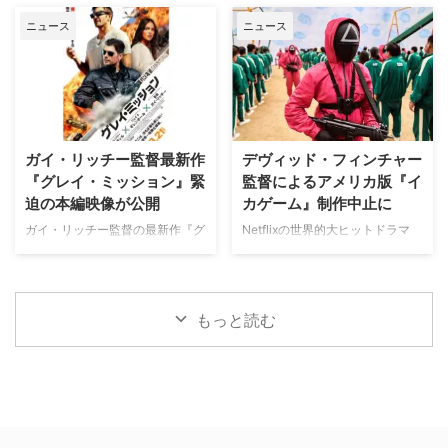
な名声を得た …
すへのカルテ』 総合｜毎週
土地の伝承と家族の崩壊を描くフ
チャンネル「ミステリーチャンネ
（日） …
ニュース
ニュース
ォーク・ホラー映画『スターヴ・
ル」が、開局月である8月に展開
エイカー 召喚』。公開に先駆け
する新たなサービスとして、犯罪
て、不穏な空気が漂う日本版予告
捜査に特化した新たな専門チャン
映像と、英国らしい曇天の世界観
ネル「THE 犯罪捜査ファイル・
が印象的な場面写真が一挙に公開
チャンネル」をスタート。 『ラ
された。 土地に眠る伝承と家族
イン・オブ・デューティ』キャス
の崩壊を描く、静謐なるフォー
トが贈る犯罪ドキュメンタリーも
ガイ・リッチー監督最新作
デヴィッド・フィンチャー
ク・ホラー リチャードとジュリ
本チャンネルは、JCOM株式会社
『グレイ・ミッション』緊
監督によるアメリカ版『イ
エット夫妻が最近移り住んだ英国
がAmazon Prime Videoで提供す
迫の本編映像が公開
カゲーム』制作中止に
ヨークシャー地方の人里離れた
る新たなチャンネルパッケージサ
「スターヴ・エイカー」は、家族
ービス「プレミアTVパック」の
ガイ・リッチー監督の最新作『グ
Netflixの世界的大ヒットドラマ
に対して奇妙な力を及ぼしている
うちのチャンネルの一つで、人気
レイ・ミッション』がの公開に先
『イカゲーム』を巡り、デヴィッ
ように思われる。ある日、彼らの
の高い犯罪捜査ドラマや放送には
立ち、ジェイク・ギレンホールと
ド・フィンチャー監督がメガホン
幼い息子オーウェンは喘息発作に
ないクライムドキュメンタリーを
ヘンリー・カヴィルによるスタイ
をとる予定だった英語版スピンオ
よって突然命を落としてしまう。
配信する …
リッシュなアクションとユーモア
フ『Heckler（仮題）』の企画開
もっと読む
そ …
が詰まった本編映像が公開され
発が中止されたことが明らかにな
た。さらに、著名人たちからの絶
った。一時は同フランチャイズ初
賛コメントも到着した。 最強の
の英語によるドラマシリーズとし
二人が挑む成功率ゼロパーセント
て期待されていたが、動画配信プ
の奪還計画！映画『グレイ・ミッ
ラットフォーム側の戦略変更など
ション』 『シャーロック・ホー
を受け、プロジェクトは表舞台か