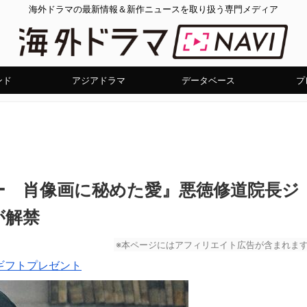
海外ドラマの最新情報＆新作ニュースを取り扱う専門メディア
ンド
アジアドラマ
データベース
プ
ー 肖像画に秘めた愛』悪徳修道院長ジ
が解禁
※本ページにはアフィリエイト広告が含まれま