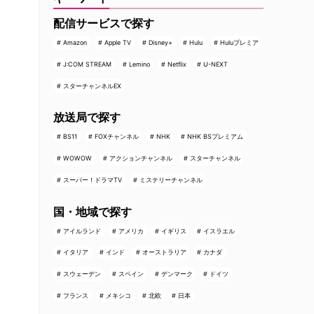
配信サービスで探す
Amazon
Apple TV
Disney+
Hulu
Huluプレミア
J:COM STREAM
Lemino
Netflix
U-NEXT
スターチャンネルEX
放送局で探す
BS11
FOXチャンネル
NHK
NHK BSプレミアム
WOWOW
アクションチャンネル
スターチャンネル
スーパー！ドラマTV
ミステリーチャンネル
国・地域で探す
アイルランド
アメリカ
イギリス
イスラエル
イタリア
インド
オーストラリア
カナダ
スウェーデン
スペイン
デンマーク
ドイツ
フランス
メキシコ
北欧
日本