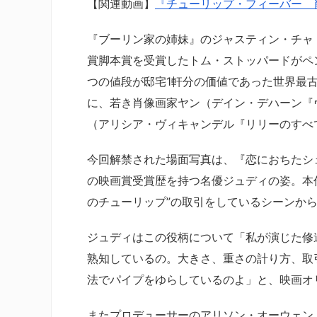
【関連動画】
『チューリップ・フィーバー 
『ブーリン家の姉妹』のジャスティン・チャ
賞脚本賞を受賞したトム・ストッパードがペ
つの値段が邸宅1軒分の価値であった世界最
に、若き肖像画家ヤン（デイン・デハーン『
（アリシア・ヴィキャンデル『リリーのすべ
今回解禁された場面写真は、『恋におちたシ
の映画賞受賞歴を持つ名優ジュディの姿。本
のチューリップ”の取引をしているシーンか
ジュディはこの役柄について「私が演じた修
熟知しているの。大きさ、重さの計り方、取
法でパイプをゆらしているのよ」と、映画オ
またプロデューサーのアリソン・オーウェン