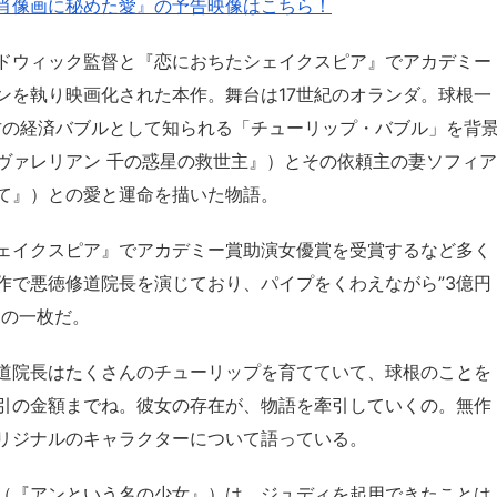
肖像画に秘めた愛』の予告映像はこちら！
ドウィック監督と『恋におちたシェイクスピア』でアカデミー
ンを執り映画化された本作。舞台は17世紀のオランダ。球根一
古の経済バブルとして知られる「チューリップ・バブル」を背
ヴァレリアン 千の惑星の救世主』）とその依頼主の妻ソフィア
て』）との愛と運命を描いた物語。
ェイクスピア』でアカデミー賞助演女優賞を受賞するなど多く
作で悪徳修道院長を演じており、パイプをくわえながら”3億円
らの一枚だ。
道院長はたくさんのチューリップを育てていて、球根のことを
引の金額までね。彼女の存在が、物語を牽引していくの。無作
リジナルのキャラクターについて語っている。
（『アンという名の少女』）は、ジュディを起用できたことは