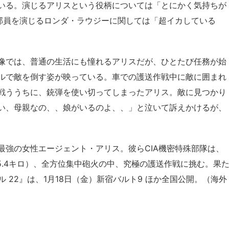
いる。演じるアリスという役柄については「とにかく気持ちが
A部員を演じるロンダ・ラウジーに関しては「超イカしている
像では、普通の生活にも憧れるアリスだが、ひとたび任務が始
ルで敵を倒す姿が映っている。車での護送作戦中に敵に囲まれ
戦ううちに、銃弾を使い切ってしまったアリス。敵に見つかり
い、母親なの、、娘がいるのよ、、」と泣いて訴えかけるが、
最強の女性エージェント・アリス。彼らCIA機密特殊部隊は、
5.4キロ）、全方位集中砲火の中、究極の護送作戦に挑む。果
ル 22』は、1月18日（金）新宿バルト9 ほか全国公開。（海外