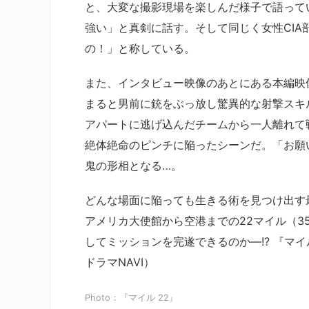
と、大変な撮影現場を楽しんだ様子で語って
強い」と真剣に話す。そして同じく女性CI
の！」と称している。
また、インタビュー映像のあとにある本編映
まると男前に銃をぶっ放し驚異的な射撃スキ
アパートに逃げ込んだチームから一人離れて
絶体絶命のピンチに陥ったシーンだ。「お願
鬼の形相となる…。
どんな場面に陥っても生きる術を見つけ出す
アメリカ大使館から空港までの22マイル（3
してミッションを完遂できるのか―!? 『マイ
ドラマNAVI）
Photo：『マイル 22』