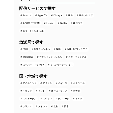
配信サービスで探す
Amazon
Apple TV
Disney+
Hulu
Huluプレミア
J:COM STREAM
Lemino
Netflix
U-NEXT
スターチャンネルEX
放送局で探す
BS11
FOXチャンネル
NHK
NHK BSプレミアム
WOWOW
アクションチャンネル
スターチャンネル
スーパー！ドラマTV
ミステリーチャンネル
国・地域で探す
アイルランド
アメリカ
イギリス
イスラエル
イタリア
インド
オーストラリア
カナダ
スウェーデン
スペイン
デンマーク
ドイツ
フランス
メキシコ
北欧
日本