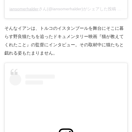
iansomerhalder
さん(@iansomerhalder)がシェアした投稿 –
201
そんなイアンは、トルコのイスタンブールを舞台にそこに暮
らす野良猫たちを追ったドキュメンタリー映画『猫が教えて
くれたこと』の監督にインタビュー。その取材中に猫たちと
戯れる姿もたまりません。