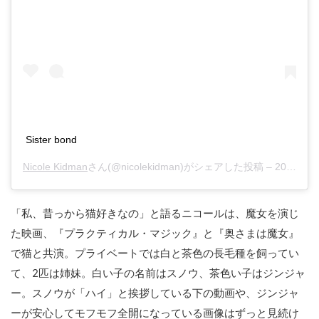
Sister bond ️
Nicole Kidman
さん(@nicolekidman)がシェアした投稿 –
2018年 8月月27日午前10時30分PDT
「私、昔っから猫好きなの」と語るニコールは、魔女を演じ
た映画、『プラクティカル・マジック』と『奥さまは魔女』
で猫と共演。プライベートでは白と茶色の長毛種を飼ってい
て、2匹は姉妹。白い子の名前はスノウ、茶色い子はジンジャ
ー。スノウが「ハイ」と挨拶している下の動画や、ジンジャ
ーが安心してモフモフ全開になっている画像はずっと見続け