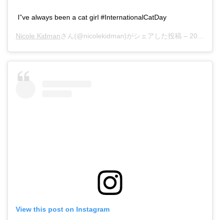
I”ve always been a cat girl #InternationalCatDay
Nicole Kidman
さん(@nicolekidman)がシェアした投稿 –
2018年 8月月8日午後7時58分PDT
View this post on Instagram