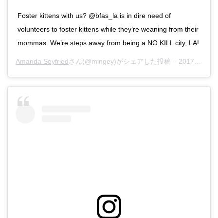
Foster kittens with us? @bfas_la is in dire need of
volunteers to foster kittens while they’re weaning from their
mommas. We’re steps away from being a NO KILL city, LA!
Amanda Seyfried
さん(@mingey)がシェアした投稿 –
2017年 9月月2日午後5時50分PDT