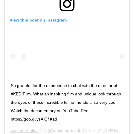
View this post on Instagram
So grateful for the experience to chat with the director of
#KEDIFilm. What an inspiring film and unique look through
the eyes of these incredible feline friends… so very cool.
Watch the documentary on YouTube Red
https://goo.gl/ysAiQf #ad
iansomerhalder
さん(@iansomerhalder)がシェアした投稿 –
201