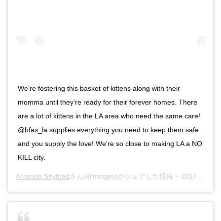
We’re fostering this basket of kittens along with their
momma until they’re ready for their forever homes. There
are a lot of kittens in the LA area who need the same care!
@bfas_la supplies everything you need to keep them safe
and you supply the love! We’re so close to making LA a NO
KILL city.
Amanda Seyfried
さん(@mingey)がシェアした投稿 –
2017年 9月月4日午後10時18分PDT