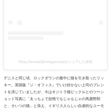
Ricky Gervais(@rickygervais)がシェアした投稿
デニスと同じ頃、ロックダウンの最中に猫を引き取ったリッ
キー。英国版『ジ・オフィス』でいけ好かない上司のブレン
トを演じていましたが、今はキジトラ猫ピックルとのツーシ
ョット写真に「太っちょで怠惰でもじゃもじゃの馬鹿野郎
と、そいつの猫」と添え、イギリス人らしい自虐的なユーモ