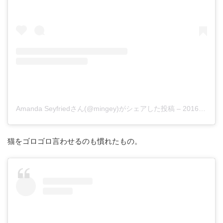
Amanda Seyfriedさん(@mingey)がシェアした投稿
–
2016年 5月月1日午後3時04分PDT
猫をゴロゴロ言わせるのも慣れたもの。