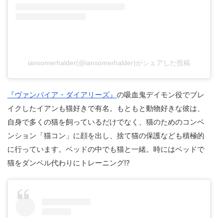
iansomerhalder(@iansomerhalder)がシェアした投稿
『ヴァンパイア・ダイアリーズ』
の吸血鬼デイモン役でブレ
イクしたイアンも猫好きで有名。もともと動物好きな彼は、
自身で多くの猫を飼っているだけでなく、猫のためのコンベ
ンション「猫コン」に顔を出し、捨て猫の保護なども積極的
に行っています。ベッドの中でも猫と一緒。時にはベッドで
猫をダンベル代わりにトレーニング!?