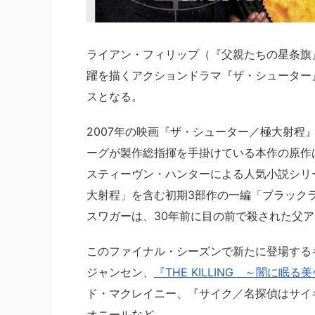
ライアン・フィリップ（『父親たちの星条旗
躍を描くアクションドラマ『ザ・シューター』
スとなる。
2007年の映画『ザ・シューター／極大射
ーグが製作総指揮を手掛けている本作の原作
スティーヴン・ハンターによる人気小説シリ
大射程」を含む初期3部作の一編「ブラック
スワガーは、30年前に目の前で殺された父
このファイナル・シーズンで新たに登場する
ジャンセン、
『THE KILLING ～闇に眠る
ド・マクレイニー、『サイク／名探偵はサイ
オニールなど。