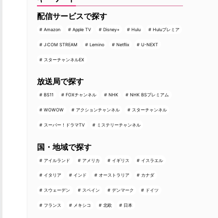
配信サービスで探す
Amazon
Apple TV
Disney+
Hulu
Huluプレミア
J:COM STREAM
Lemino
Netflix
U-NEXT
スターチャンネルEX
放送局で探す
BS11
FOXチャンネル
NHK
NHK BSプレミアム
WOWOW
アクションチャンネル
スターチャンネル
スーパー！ドラマTV
ミステリーチャンネル
国・地域で探す
アイルランド
アメリカ
イギリス
イスラエル
イタリア
インド
オーストラリア
カナダ
スウェーデン
スペイン
デンマーク
ドイツ
フランス
メキシコ
北欧
日本