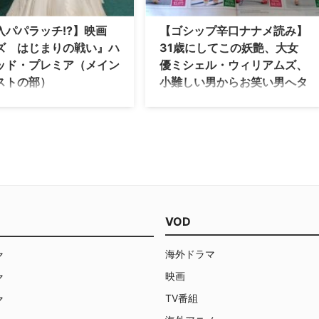
ア…
入パパラッチ!?】映画
【ゴシップ辛口ナナメ読み】
ズ はじまりの戦い』ハ
31歳にしてこの妖艶、大女
ッド・プレミア（メイン
優ミシェル・ウィリアムズ、
ストの部）
小難しい男からお笑い男へタ
イプ替え？ クリスティン・
オズ はじまりの戦い』ハリウ
チェノウェスは心配になるほ
プレミア。先日はグリーンの部
ことで、ドレスや持ち物に緑色
ど変な趣味を告白
てきた方々を紹介しましたが、
今週はUs Weekly 誌4月16日号から。
メインキャストの皆さんをご紹
今週の表紙は、まだ31歳というのに妖
す！ ★ジャパンプレミアの模様
艶な雰囲気漂う、いまや大女優のミシ
VIフォトギャラリーに紹介してい
ェル・ウィリアムズさん。『ドーソン
 ◆ミラ・クニス ＜西の魔女＞
ズ・クリーク』に出ていた頃、誰が今
ラ役。それにしてもあのアシュ
VOD
の姿を想像したことでしょう？…
…
海外ドラマ
マ
映画
マ
TV番組
マ