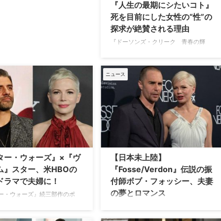
『人生の最期にシたいコト』
死を目前にした女性の“性”の
探求が絶賛される理由
『ドーソンズ・クリーク 青春の輝
き』や『ブロークバック・マウンテ
ン』のミシェル・ウィリアムズが主演
を務める新ドラマ『人生の最期にシた
ニュース
いコト』（原題：Dying for Sex）は、
乳がんが再発し先が短いと知った40代
のモリーが、静かな余生を送る代わり
に大胆な“性的探求の旅”に出る姿を描
いた作品。同名の人気ポッドキャスト
にインスパイアされており、観る者
に“生きる意味”を問いかける。 40代女
性が選んだ“普通じゃない”最期の時間
ター・ウォーズ』×『ヴ
【日本未上陸】
Rotten Tomatoesで88パーセント、
ム』スター、米HBOの
『Fosse/Verdon』伝説の振
Metacriticで79という …
ドラマで夫婦に！
付師ボブ・フォッシー、夫妻
の夢とロマンス
ー・ウォーズ』続三部作のポ
メロン役でおなじみのオスカ
20世紀アメリカの劇場に革命を起こし
イザックと、マーベル映画『ヴ
た、二人の実在のプロフェッショナ