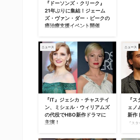
『ドーソンズ・クリーク』
21年ぶりに集結！ジェーム
ズ・ヴァン・ダー・ビークの
癌治療支援イベント開催
1990年代を代表する青春ドラマ『ドー
ソンズ・クリーク』のメインキャスト
たちが、2003年のシリーズ終了以来、
ニュース
ニュース
初めて一堂に会することがわかった。
ドーソン役のジェームズ・ヴァン・ダ
ー・ビークがステージ3の大腸癌と闘
病していることを公表したことを受
け、彼を支援するチャリティ・イベン
トが開催される。 21年ぶり！ ニュー
ヨークの舞台で一夜限りの再会 イベン
トは、9月22日にニューヨーク市のリ
『IT』ジェシカ・チャステイ
『ス
チャード・ロジャース・シアターで一
ン、ミシェル・ウィリアムズ
ェノ
夜限りで開催。ジェームズのほか、ジ
の代役でHBO新作ドラマに
新作
ェン役のミシェル・ウィリアムズ、ジ
主演！
ョーイ役のケイティ・ …
『スタ
ー・ダ
大ヒットホラー映画『IT／イット THE
ー・ア
END "それ"が見えたら、終わり。』で