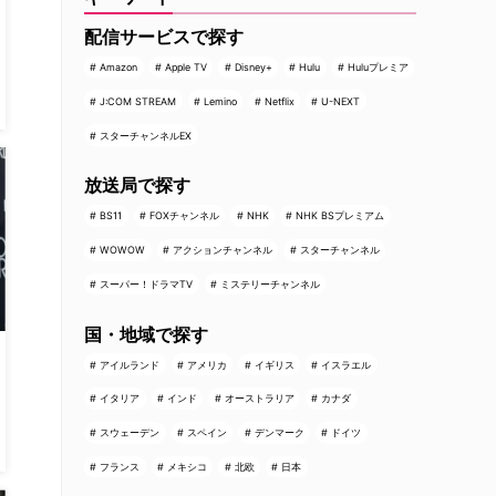
配信サービスで探す
Amazon
Apple TV
Disney+
Hulu
Huluプレミア
J:COM STREAM
Lemino
Netflix
U-NEXT
スターチャンネルEX
放送局で探す
BS11
FOXチャンネル
NHK
NHK BSプレミアム
WOWOW
アクションチャンネル
スターチャンネル
スーパー！ドラマTV
ミステリーチャンネル
国・地域で探す
アイルランド
アメリカ
イギリス
イスラエル
イタリア
インド
オーストラリア
カナダ
スウェーデン
スペイン
デンマーク
ドイツ
フランス
メキシコ
北欧
日本