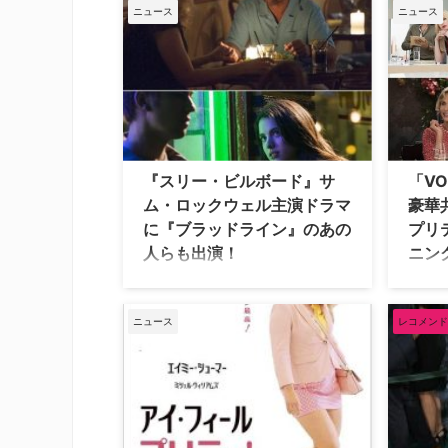
ェノム
成長したベバリー・マーシュを演じた
ニュース
ニュース
ル・ウ
ジェシカ・チャステイン。これまでに
ラマ『Sc
2度もオスカーにノミネートされた演
題）』
技派の彼女が、ミシェル・ウィリアム
なった。
ズ（『ヴェノム』）の代役として、米
スカー
HBOの新作ドラマ『Scenes From a
Marriage（原…
『スリー・ビルボード』サ
「V
ム・ロックウェル主演ドラマ
豪華
に『ブラッドライン』のあの
プリ
人らも出演！
ニン
『スリー・ビルボード』でアカデミー
脚本も
賞助演男優賞を受賞したサム・ロック
イミー
ウェルが主演する米FXのミニシリーズ
ライフ
ニュース
レコメンド
『Fosse/Verdon（原題）』に、『ブラ
ルデン
ッドライン』でケヴィン・レイバーン
ネート
役を演じたノーバート・レオ・バッツ
演作『
と、『LEFTOVERS／残された世界』
生最高
のジル・ガーヴィ役で知られるマーガ
（金）
レット・クアリーが出演するこ…
な場面