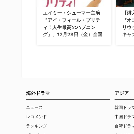
像】『
エイミー・シューマー主演
【潜
『アイ・フィール・プリテ
『オ
ィ！人生最高のハプニン
リウ
グ』、12月28日（金）全国
キャ
公開
映画『
ッド・
等身大の親しみ易さで絶大な人気を誇
という
るとともに、新時代の女性像の象徴的
を入れ
な存在となっている全米人気ナンバー
今回は
1のコメディエンヌ、エイミー・シュ
介しま
ーマー。そんな彼女の主演最新作『I
はNA
Feel Pretty（原題）』の邦題が『ア
ます！
イ・フィール・プリティ！人生最高の
セオド
ハプニング』に決定し、12月28日
海外ドラマ
アジア
トン・
（金）より新宿ピカデリーほか全国公
開…
ニュース
韓国ドラ
レコメンド
中国ドラ
ランキング
台湾ドラ