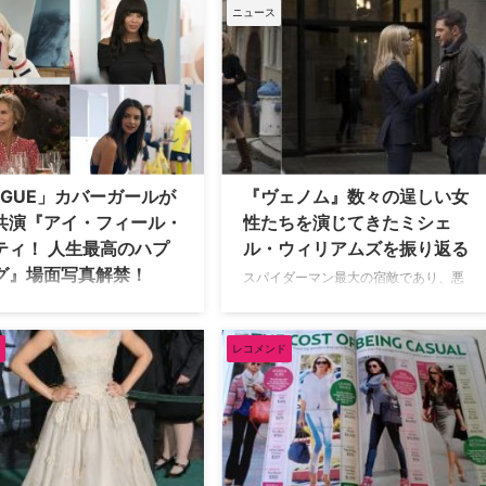
』でヒロインを演じたミシェ
ル。トニー賞受賞の振付師であるボ
ニュース
ィリアムズが、米HBOの新作ド
ブ・フォッシーは、映画監督としても
enes From a Marriage（原
アカデミー賞を受賞した多才な人物
で夫婦を演じることが明らかと
だ。彼は芸術活動のパートナーとし
米TV Lineが演じている。 オ
て、女優兼ダンサーのグウェン・ヴァ
とミシェルが共演す…
ードンを選ぶ。ブロードウェイの頂点
を目指す二人は私生活でも伴侶となる
が、これが創作に思わ…
OGUE」カバーガールが
『ヴェノム』数々の逞しい女
共演『アイ・フィール・
性たちを演じてきたミシェ
ティ！ 人生最高のハプ
ル・ウィリアムズを振り返る
グ』場面写真解禁！
スパイダーマン最大の宿敵であり、悪
の魅力溢れるダークヒーローとして新
手掛けた主演作『エイミー、エ
たに誕生するマーベル最新作『ヴェノ
、エイミー！こじらせシングル
ム』。11月2日（金）に公開される本
の抜け出し方』で、第73回ゴー
レコメンド
作より、主人公エディ・ブロック（ト
・グローブ賞主演女優賞にノミ
ム・ハーディ『TABOO』）の恋人で弁
されたエイミー・シューマー主
護士アン・ウェイングを演じるミシェ
アイ・フィール・プリティ！ 人
ル・ウィリアムズを注目する。彼女が
のハプニング』。12月28日
これまで演じてきた女性たちとは。
より公開となる本作より、新た
【関連映…
写真が解禁となった。 【関連映