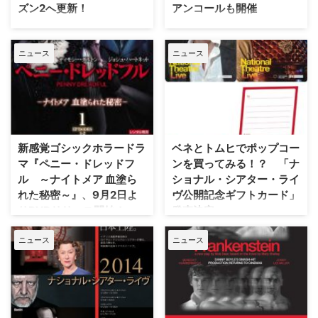
ズン2へ更新！
アンコールも開催
『ロード・オブ・ザ・リング』
演劇界最高峰の英国ロイヤル・ナ
『ゲーム・オブ・スローンズ』で
ショナル・シアターが厳選した世
ニュース
ニュース
知られるショーン・ビーンが19世
界の名舞台を、映画館ならではの
紀のイギリス・ロンドンを舞台と
趣向を凝らして楽しめる企画「ナ
する犯罪ミステリードラマ『The
ショナル・シアター・ライヴ」
Frankenstein Chronicles（原
（以下、NTL）。その2016年版
題）』に出演することは以前お伝
の上演作品が決まったことはすで
えしたが、同シリーズの更新が決
にお伝えしたが、この度、上映作
定したことが明らかとなった。英
6本のうち最初の3本の公開日が
新感覚ゴシックホラードラ
ベネとトムヒでポップコー
Digital Spyが報…
決定した。 【関連記事】NTLを
マ『ペニー・ドレッドフ
ンを買ってみる！？ 「ナ
オススメする三つ…
ル ～ナイトメア 血塗ら
ショナル・シアター・ライ
れた秘密～』、9月2日よ
ヴ公開記念ギフトカード」
りDVDリリース開始！
発売決定
『007』シリーズのスタッフ＆豪
イギリス演劇の最高峰、ロイヤ
ニュース
ニュース
華キャストによるゴシックホラー
ル・ナショナル・シアターの演劇
ドラマ『ペニー・ドレッドフル
をスクリーン上映で楽しむ企画
～ナイトメア 血塗られた秘密
『ナショナル・シアター・ライ
～』が、9月2日（水）よりDVD
ヴ』。6月27日（金）からは、ヘ
リリース開始されることとなっ
レン・ミレン主演『ザ・オーディ
た。 【関連記事】映画やドラマ
エンス』のスクリーン上映がスタ