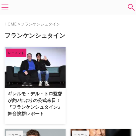
HOME
>
フランケンシュタイン
フランケンシュタイン
レコメンド
ギレルモ・デル・トロ監督
が約7年ぶりの公式来日！
『フランケンシュタイン』
舞台挨拶レポート
Netflix映画『フランケンシュタイ
ン』のジャパンプレミア舞台挨拶
が2026年9月24日（水）に東京
ニュース
ニュース