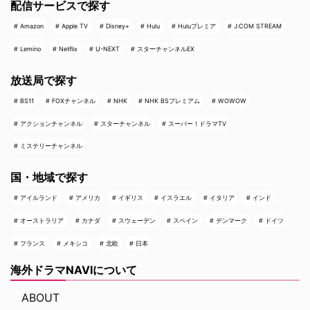
配信サービスで探す
Amazon
Apple TV
Disney+
Hulu
Huluプレミア
J:COM STREAM
Lemino
Netflix
U-NEXT
スターチャンネルEX
放送局で探す
BS11
FOXチャンネル
NHK
NHK BSプレミアム
WOWOW
アクションチャンネル
スターチャンネル
スーパー！ドラマTV
ミステリーチャンネル
国・地域で探す
アイルランド
アメリカ
イギリス
イスラエル
イタリア
インド
オーストラリア
カナダ
スウェーデン
スペイン
デンマーク
ドイツ
フランス
メキシコ
北欧
日本
海外ドラマNAVIについて
ABOUT