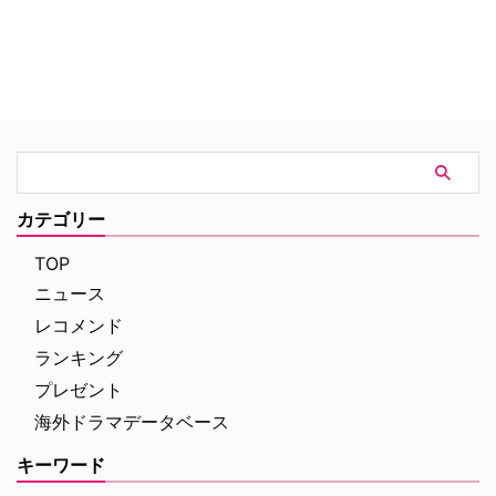
ミニシリーズに出演することが決
まった。 米TV Lineによると、こ
のドラマのタイトルは『Penny
Dreadful』で、8話のエピソード
で構成されるという。フランケ…
カテゴリー
TOP
ニュース
レコメンド
ランキング
プレゼント
海外ドラマデータベース
キーワード