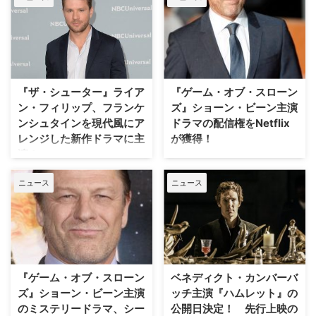
都内にて開催。ギレルモ・デル・
トロ監督が約7年ぶりの公式来日
をし、人生をかけた“渾身作”への
熱いこだわりと自信を明かした。
Netflix映画『フランケンシュタイ
ン』ジャパンプレミア舞台挨拶レ
『ザ・シューター』ライア
『ゲーム・オブ・スローン
ポート ギレルモ・デル・トロが
ン・フィリップ、フランケ
ズ』ショーン・ビーン主演
監督・脚本を務めるNetflix映画
『フランケンシュタイン』。小説
ンシュタインを現代風にア
ドラマの配信権をNetflix
家メアリー・シェリーの名著で今
レンジした新作ドラマに主
が獲得！
もなおあらゆる創作物に強く影響
演！
七王国が玉座をめぐり熾烈な戦い
を与え続けている怪作の実写映画
を繰り広げる大河ファンタジー
映画『ザ・シューター／極大射
化だ。デル・トロによって、生と
ニュース
ニュース
『ゲーム・オブ・スローンズ』
程』のドラマ版となる『ザ・シュ
…
で、ネッド・スタークを演じたシ
ーター』に主演したライアン・フ
ョーン・ビーン。彼が主演する英
ィリップが、米CBSのフランケン
ミステリードラマ『The
シュタインを現代風にアレンジし
Frankenstein Chronicles（原
た新作ドラマ『Alive（原題）』
題）』の配信権を、Netflixが獲得
に主演することがわかった。米
したことが明らかとなった。米
TV Lineが報じている。 【関連記
『ゲーム・オブ・スローン
ベネディクト・カンバーバ
Varietyが報じている。 【…
事】ライアン・フィリップ主演
ズ』ショーン・ビーン主演
ッチ主演『ハムレット』の
『ザ・シューター』、現在放送中
のミステリードラマ、シー
公開日決定！ 先行上映の
のシーズン3…