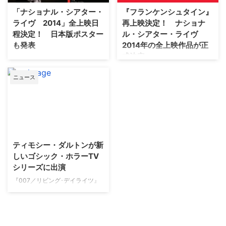
で「魅せる！」メイクアップ・ア
ートするが、同日より、日本での
「ナショナル・シアター・
『フランケンシュタイン』
ーティストたち、知られざる、そ
公開を記念して、「ナショナル・
ライヴ 2014」全上映日
再上映決定！ ナショナ
の凄みに迫る!!（前編） タイトル
シアター・ライヴ 日本公開記念
程決定！ 日本版ポスター
ル・シアター・ライヴ
になっている…
ギフトカード」が発売され…
も発表
2014年の全上映作品が正
式決定
イギリス演劇界最高峰のロイヤ
ル・ナショナル・シアターが贈
2月14日よりTOHO シネマズ六本
ニュース
る"ナショナル・シアター・ライ
木ヒルズほか全国14箇所で先行
ヴ"（以下NTL）がいよいよ日本
上映している、ダニー・ボイル監
に上陸することとなり、全ての上
督、ベネディクト・カンバーバッ
映日程及び劇場鑑賞券の発売日が
ジ＆ジョニー・リー・ミラーのW
決定した。 【関連記事】ナショ
主演作『フランケンシュタイン』
ナル・シアター・ライヴで上映さ
が大盛況となっている中、日本に
れる各作品の紹介はこちら ま
おける「ナショナル・シアター・
ティモシー・ダルトンが新
た、日本版公式サイト（3月14日
ライブ」の2014年の全上映作品
しいゴシック・ホラーTV
0:00オープン）お…
が正式決定し、東京・日本橋の地
シリーズに出演
に3月20日…
『007／リビング･デイライツ』
『007／消されたライセンス』で
ジェームズ･ボンドを演じたティ
モシー･ダルトンが、米
Showtimeで放送されるホラーの