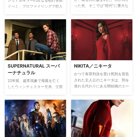
シリアルキラーの次なる犯行を防
治療のためには手段も選ばず他の
中に殺害されたという事実を伝
った先、そこでは”現代”に重大な
ぐべく、プロファイリングで犯人
医師が解明できなかった難病を
え、彼の命を救うことに成功す
影響を及ぼした出来事が起きてい
像を推理するFBIのエリートチー
次々と突き止めていく。
る。だが予期せぬ事態が起きる。
た。この緊急事態に集められたの
ム”BAU”の活躍を描いた人気の犯
歴史を変えてしまった影響で、母
は不揃いな3人組：歴史学教授の
罪捜査ドラマ。
ジュリーが連続殺人鬼”ナイチン
ルーシー、軍人のワイアット、タ
ゲール・キラー”の餌食となって
イムマシンに精通するルーファ
いたのだ。ジュリーが殺害される
ス。歴史を変えさせないため、彼
1997年1月までに、レイミーとフ
らはタイムマシンの試作機に乗
ランクは犯行を阻止せねばならな
り、男を追いかける！ 果たし
いが…。
て、3人は歴史を守ることが出来
SUPERNATURAL スーパ
NIKITA／ニキータ
るのか…!?そして、男の目的と
ーナチュラル
は…!?
かつて有罪判決を受け死刑を宣告
された主人公のニキータは、刑を
22年前、超常現象で母親を亡く
逃れる代わりにある闇組織のエー
したウィンチェスター兄弟。父親
ジェントになる。その組織とは、
と一緒に”ハンター”として魔物や
政府の一部の要人たち＜オーバー
怪物と戦う訓練を受けてきた兄デ
サイト＞が、国家のためという名
ィーンと、一度は諦めたものの兄
目で自分たちの陰謀を遂行させる
に説得されハンターとなる大学生
ために作った＜ディヴィジョン
だった４歳年下の弟サム。突如行
＞。ニキータはディヴィジョンで
方不明になった父ジョンを探す旅
厳しい訓練を受け、一流の暗殺者
に出た二人は、悪魔による危険な
へと育て上げられた。しかし、た
罠が遭いながらも、協力して悪霊