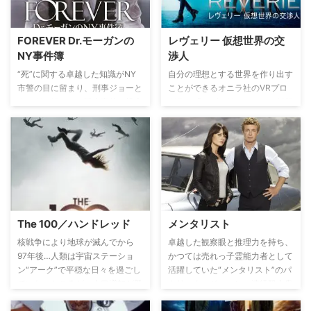
FOREVER Dr.モーガンの
レヴェリー 仮想世界の交
NY事件簿
渉人
“死”に関する卓越した知識がNY
自分の理想とする世界を作り出す
市警の目に留まり、刑事ジョーと
ことができるオニラ社のVRプロ
タッグを組んで、殺人事件の捜査
グラム「レヴェリー」。その仮想
に協力するヘンリー。だが、卓越
世界では、今は亡き大切な人との
した洞察力と豊富な知識は、どこ
再会を体験できる。しかし、あま
からくるのか？ 実はヘンリー
りに理想的なバーチャル世界に陶
は、約200年前の”最初の死”を境
酔した一部のユーザーたちが、現
に、一切歳を取らず、何度死んで
実世界への帰還を拒否。すでに7
も生き返るという誰にも言えない
名もの人間がオニラ社の端末を装
秘密を持つ男だった。
着したまま昏睡状態に陥ってい
た。そんな人々を現実に引き戻す
The 100／ハンドレッド
メンタリスト
ため、元人質交渉人のマラが立ち
上がる。
核戦争により地球が滅んでから
卓越した観察眼と推理力を持ち、
97年後…人類は宇宙ステーショ
かつては売れっ子霊能力者として
ン“アーク”で平穏な日々を過ごし
活躍していた“メンタリスト”のパ
ていた。ところが、人口増加が懸
トリック・ジェーン。連続殺人鬼
念されるようになり、アークでの
レッド・ジョンに妻子を殺害され