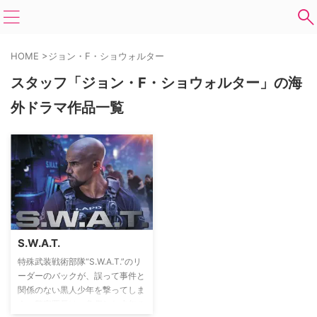
HOME
>
ジョン・F・ショウォルター
スタッフ「ジョン・F・ショウォルター」の海
外ドラマ作品一覧
S.W.A.T.
特殊武装戦術部隊“S.W.A.T.”のリ
ーダーのバックが、誤って事件と
関係のない黒人少年を撃ってしま
う。警察署長は、負傷した少年の