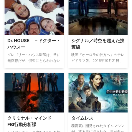
生活が困難な状況に陥ってしま
た彼は、レッド・ジョンを捕らえ
う。人類は再び、地球へと戻らな
るために犯罪コンサルタントとし
ければならない。そこで地球の状
てCBI（カリフォルニア州捜査
態を調べるために服役中だった
局）に加わる。犯罪者の心を見抜
100人の少年少女を地球へと送り
いて、型破りな方法で数々の凶悪
込む。人類生存の未来を託された
事件の真相を暴いていく。
彼らは、崩壊した地球で、生き残
Dr. HOUSE －ドクター・
シグナル／時空を超えた捜
るために、壮絶なサバイバルを繰
ハウスー
査線
り広げるのだった…。
グレゴリー・ハウス医師は、常に
映画『オーロラの彼方へ』のテレ
無愛想だが、慣習にとらわれない
ビドラマ版。2016年10月21日、
思考と完璧とも言える鋭い感性か
ニューヨーク。28歳の誕生日を
ら周囲には敬意を払われている天
迎えた刑事レイミーは、落雷の影
才医師。まさに現代版ブラックジ
響で突然動きだした古いアマチュ
ャックだが、自分の患者を信用せ
ア無線機から、20年前の10月23
ず、”人はみなウソをつく”と、彼
日に亡くなった父フランクの声を
らに話しかけることすら嫌がる偏
聞く。レイミーと同じく刑事だっ
屈な人間である。そんな彼のとこ
たフランクは潜入捜査のため家族
ろには、他の医師たちが解明出来
と疎遠になっていたが、犯罪組織
なかった難病患者達が次々と運ば
に寝返った末、暗殺されたと信じ
クリミナル・マインド
タイムレス
れてくる。ハウスは3人の優秀な
られていた。時空を超えて1996
FBI行動分析課
若い医療の専門家たちとチームを
年のフランクと交信できるように
秘密裏に開発されたタイムマシン
作り、それぞれの能力を生かし、
なったレイミーは、父が潜入捜査
が、或る男に盗まれた。男が向か