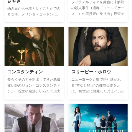
さやき
フィラデルフィアを舞台に未解決
の殺人事件（通称「コールドケー
幼き日から死者と話すことができ
ス」）の再捜査に乗り出す捜査チ
る女性、メリンダ・ゴードンは、
ームの活躍を描く。事件が起きた
大人になり、消防士のジムと結
当時のヒット曲を劇中で使用する
婚。小さな街へ移り住み、アンテ
演出手法と質の高い脚本が高い支
ィークショップを開き、ごく普通
持を得て、平均視聴者が1000万
の生活を送っていたが、迷える魂
人を超えた本国アメリカをはじ
たちは彼女のことをほっといては
め、全世界で大ヒットを飛ばし
くれなかった。彼女はその能力を
た。『CSI：科学捜査班』シリー
周囲に隠しながらも、成仏できな
ズなどを手掛けたヒットメイカ
い魂を安らかに眠らせるために努
ー、ジェリー・ブラッカイマーが
力するのであった…。
コンスタンティン
スリーピー・ホロウ
製作総指揮を担当。
長らくその力を封印してきた悪魔
ニューヨーク近郊で語り継がれ
祓い師のジョン・コンスタンティ
る”首なし騎士”の都市伝説を元
ンが、呪文や魔法といった非現実
に、18世紀に戦死した兵士イカボ
的な能力を駆使しながら、人間界
ッドが現代に蘇り、首なし騎士に
に蔓延る悪霊たちと死闘を繰り広
立ち向かうミステリードラマ。
げ、迫り来る脅威を回避しようと
する、ホラー・アクション。