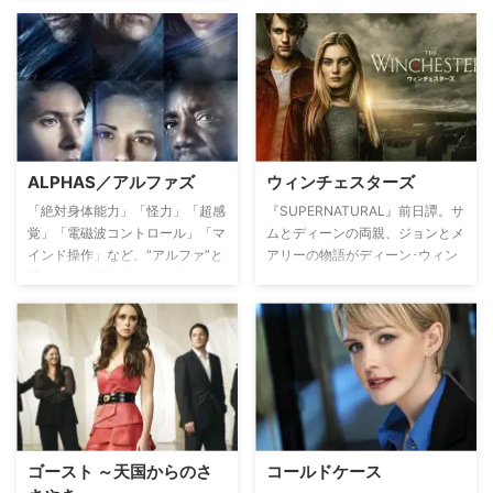
命を救い、その地域出身のホンド
ーを後任に指名するが、年功序列
ではチームメイトのディーコンの
方が適任者だと考える。そんな中
でも事件は起き、チーム・メンバ
ーたちを率いて事件解決へと捜査
を続ける。
ALPHAS／アルファズ
ウィンチェスターズ
「絶対身体能力」「怪力」「超感
『SUPERNATURAL』前日譚。サ
覚」「電磁波コントロール」「マ
ムとディーンの両親、ジョンとメ
インド操作」など、“アルファ”と
アリーの物語がディーン･ウィン
呼ばれる特殊能力をもつ者たち
チェスター（ジェンセン・アクレ
が、FBIやCIAも太刀打ちできな
ス）の視点で語られる本作、ジョ
い怪事件・異常現象を調査する。
ン・ウィンチェスター（ドレイ
だがそんな事件の裏では、謎のテ
ク･ロジャー）とメアリー･キャン
ロ組織“赤い旗”が暗躍していた。
ベル（メグ・ドネリー）がどのよ
うにして出会い、愛を貫き、世界
を救うためにいかに戦ったかが明
かされる。
ゴースト ～天国からのさ
コールドケース