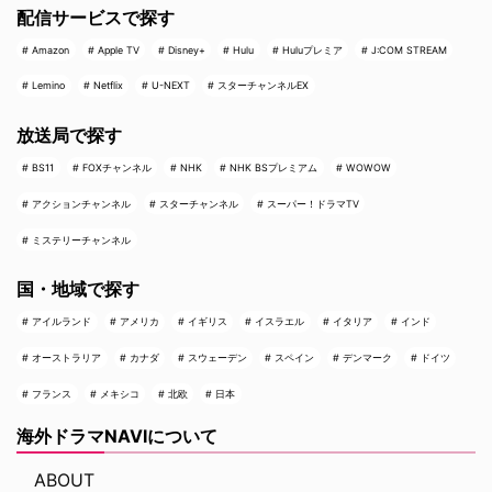
配信サービスで探す
Amazon
Apple TV
Disney+
Hulu
Huluプレミア
J:COM STREAM
Lemino
Netflix
U-NEXT
スターチャンネルEX
放送局で探す
BS11
FOXチャンネル
NHK
NHK BSプレミアム
WOWOW
アクションチャンネル
スターチャンネル
スーパー！ドラマTV
ミステリーチャンネル
国・地域で探す
アイルランド
アメリカ
イギリス
イスラエル
イタリア
インド
オーストラリア
カナダ
スウェーデン
スペイン
デンマーク
ドイツ
フランス
メキシコ
北欧
日本
海外ドラマNAVIについて
ABOUT