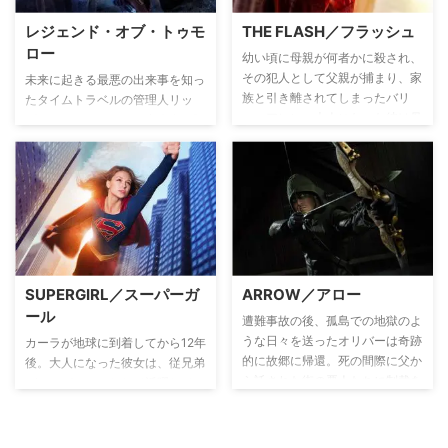
った一人の愛する人を組織に奪わ
退治を続け、母の死の謎を解いて
レジェンド・オブ・トゥモ
THE FLASH／フラッシュ
れたことで組織から抜け出すこと
いく。
ロー
を決意し、脱走。それから3年
幼い頃に母親が何者かに殺され、
後。再び組織の前に姿を現したニ
その犯人として父親が捕まり、家
未来に起きる最悪の出来事を知っ
キータは、組織で身につけた術を
族と引き離されてしまったバリ
たタイムトラベルの管理人リッ
駆使して、自分の人生を奪ったデ
ー・アレン。大人になった彼は母
プ・ハンターが、その出来事を阻
ィヴィジョンへ復讐を始める。
親が殺された不思議な現象を解明
止するため、ヒーローとヴィラン
すべく、科学の道へ進む。ところ
を集めた混成チームを結成。個性
がある日、粒子加速器の爆発の影
豊かすぎる異色のチームが危機か
響を受け昏睡状態に。目が覚める
ら世界を救って《レジェンド》に
と、超高速で走ることができる能
なるべく、様々な時代を飛び越え
力を身につけていた。同じように
て戦っていくSFアクション。
爆発のエネルギーで能力を身につ
けた人（＝メタヒューマン）がそ
SUPERGIRL／スーパーガ
ARROW／アロー
の力を犯罪に利用していることを
ール
知り、閃光の如く街を駆け巡る
遭難事故の後、孤島での地獄のよ
「フラッシュ」として、街を守っ
うな日々を送ったオリバーは奇跡
カーラが地球に到着してから12年
ていく。
的に故郷に帰還。死の間際に父か
後。大人になった彼女は、従兄弟
ら託された街の悪人たちに制裁を
がスーパーマンとして活躍してい
加えるべく、夜になると弓矢を手
る中、正体を隠しながら平凡に暮
に緑のフードをかぶったダークヒ
らし、大手メディア「キャットコ
ーロー「アロー」として街へと繰
ー・メディア」でアシスタントと