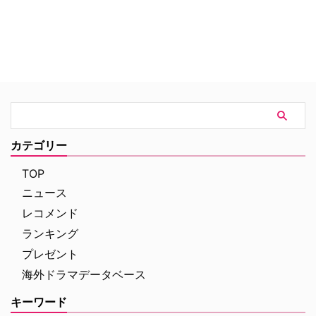
り出す。誰にも正体を明かさずに
して働いていた。ある日、事故に
孤独な戦いを続けていたオリバー
巻き込まれた姉アレックスを救う
だったが、用心棒だったジョン
ために能力を発揮した彼女は「ス
と、家族が経営する会社のIT担当
ーパーガール」として人々を救う
フェリシティという仲間を得る。
ことを決意。特異生物対策局
ある日、自分の母親が街に潜む大
（DEO）で働くアレックスと共
きな陰謀に関わっていることを知
に、悪意を持った宇宙人たちから
り、破滅の危機に直面している街
地球を守るため、奮闘していく。
を救うべく、仲間とともに動き出
す。
カテゴリー
TOP
ニュース
レコメンド
ランキング
プレゼント
海外ドラマデータベース
キーワード