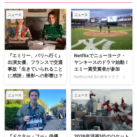
ニュース
ニュース
『エミリー、パリへ行く』
Netflixでニューヨーク・
出演女優、フランスで交通
ヤンキースのドラマ始動！
事故「生きていられること
エミー賞受賞者が参加
に感謝」撮影への影響は？
NetflixがMLBの有名クラブ、ニ
ューヨーク・ヤンキースを題材に
人気Netflixドラマ『エミリー、パ
した新作ドラマシリーズの開発を
リへ行く』第6シーズンに出演す
ニュース
ニュース
進めている。米Varietyが報じ
るイギリス人女優のミニー・ドラ
た。 『オザークへようこそ』ジ
イヴァーが、フランスでの撮影休
ェイソン・ベイトマンも関与
止期間中に深刻な自動車事故に遭
Netflixは、今年3月のMLB開幕戦
っていたことが分かった。 生き
をライヴ配信したのを皮切りに、
ていられることに心から感謝 ミ
7月のホームランダービーもリリ
ニーは過去8週間にわたり、
ースするなど、MLBとの関係性
Instagram上で「パリ近況報告」
『ドクター・フー』俳優
2026年洋画1位のロケット