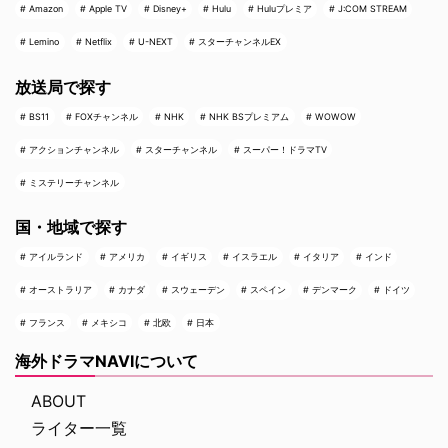
Amazon
Apple TV
Disney+
Hulu
Huluプレミア
J:COM STREAM
Lemino
Netflix
U-NEXT
スターチャンネルEX
放送局で探す
BS11
FOXチャンネル
NHK
NHK BSプレミアム
WOWOW
アクションチャンネル
スターチャンネル
スーパー！ドラマTV
ミステリーチャンネル
国・地域で探す
アイルランド
アメリカ
イギリス
イスラエル
イタリア
インド
オーストラリア
カナダ
スウェーデン
スペイン
デンマーク
ドイツ
フランス
メキシコ
北欧
日本
海外ドラマNAVIについて
ABOUT
ライター一覧