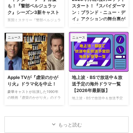
を深めている。この協力関係は
と題した動画シリーズを投稿。最
も！『警部ベルジュラッ
スタート！『スパイダーマ
2028年まで続く予定だ。今月中
終シーズンの撮影で滞在していた
ク』シーズン3新キャスト
ン：ブランド・ニュー・デ
旬に行われるフィールド・オブ・
パリでの日常をファンに届けてい
イ』アクションの舞台裏が
ドリームス（映画『フィールド・
た。しかし8月6日（木）早朝、
英国ミステリー『警部ベルジュラ
公開
オブ・ドリームス』の舞台となっ
首にネックサポーターを装着して
ック』シーズン3の撮影が始まっ
たアイオワ州のとうもろこし畑の
ベッドに横たわる姿で最新動画を
ている。また、4人のキャストが
トム・ホランド演じるスパイダー
中にある球 …
公開。「パリの最新情報だけど、
ニュース
ニュース
新たに加わることも明らかになっ
マンの新たな物語を描く映画『ス
実はロンドンに戻っ …
た。英BBCなど複数のメディアが
パイダーマン：ブランド・ニュ
伝えている。 これまでで最も衝
ー・デイ』が大ヒット上映中だ。
撃的な事件に巻き込まれるベルジ
公開初日の興行収入は5億6,000
ュラック 1981年から1991年にか
万円を超え、2026年公開の洋画
けて英BBCで放送されたジョン・
ナンバーワンを記録。このたび、
ネトルズ主演ドラマ
主演のトム・ホランド自らが臨場
Apple TVが『虚栄のかが
地上波・BSで放送中＆放
『Bergerac（原題）』をリブー
感あふれるアクションシーン撮影
り火』ドラマ化を中止！
送予定の海外ドラマ一覧
トした本作。イギリス海峡に浮か
の裏側を明かす特別映像が公開さ
【2026年最新版】
ぶジャージー島を舞台に、警部の
豪華キャストが出演した1990年
れた。 世界中で大ヒットを記
ジム・ベルジュラックが事件に挑
の映画『虚栄のかがり火』のドラ
地上波・BSで放送中＆放送予定
録！ 映画史に残る快挙を達成 ソ
む人気シリーズだ。本国イギリス
マ化がApple TVで進められてい
の海外ドラマを一挙ご紹介。（随
ニー・ピクチャーズ配給、トム・
で2025年にシーズン1（『警部ベ
たが、頓挫したことが明らかにな
時更新） NHK・NHK BSで放送
ホランド演じるピーター・パーカ
ルジュラック～豪邸に …
った。米Deadlineが報じてい
中＆放送予定の海外ドラマ 海外
ー＝スパイダーマンの新たなる物
る。 鬼門らしく一筋縄ではいか
ドラマ『DOC（ドック） あす
語、『スパイダーマン：ブラン
もっと読む
ず 原作は、1987年に出版された
へのカルテ』 NHK BSプレミアム
ド・ニュー・デイ』が大ヒット …