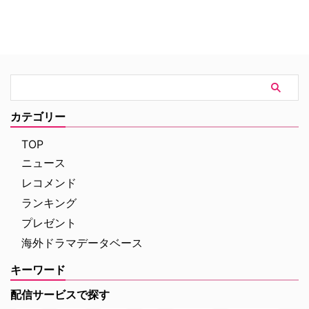
トム・ウルフのベストセラー小説
4K｜毎週（木） 17：00～ イタ
「虚栄の篝火」。1980年代のニ
リア発！ 12年間の記憶を失った
ューヨークの上流社会を辛辣に風
エリート医師の物語。 原作 ピエ
刺した作品だ。ウォール街で台頭
ルダンテ・ピッチョーニ キャス
したトレーダーたち、その華奢な
ト ルカ・アルジェンテーロ、マ
妻や愛人、そして富裕層が住むマ
ティルデ・ジョリ、サラ・ラッザ
ンハッタンと周辺の貧困な地区と
ーロ ほか ≫≫『DOC（ドッ
の間にくすぶる人種間の緊張を描
ク）3 あすへのカルテ』詳細 海
く。人種間の対立を煽って全国的
外ドラマ『DOC（ドック）3 あ
カテゴリー
な名声を得た …
すへのカルテ』 総合｜毎週
（日） …
TOP
ニュース
レコメンド
ランキング
プレゼント
海外ドラマデータベース
キーワード
配信サービスで探す