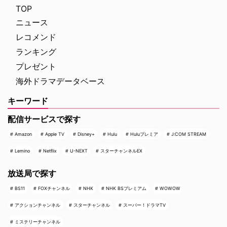
ルジュラック～豪邸に …
ー＝スパイダーマンの新たなる物
TOP
語、『スパイダーマン：ブラン
ニュース
ド・ニュー・デイ』が大ヒット …
レコメンド
ランキング
プレゼント
海外ドラマデータベース
キーワード
配信サービスで探す
Amazon
Apple TV
Disney+
Hulu
Huluプレミア
J:COM STREAM
Lemino
Netflix
U-NEXT
スターチャンネルEX
放送局で探す
BS11
FOXチャンネル
NHK
NHK BSプレミアム
WOWOW
アクションチャンネル
スターチャンネル
スーパー！ドラマTV
ミステリーチャンネル