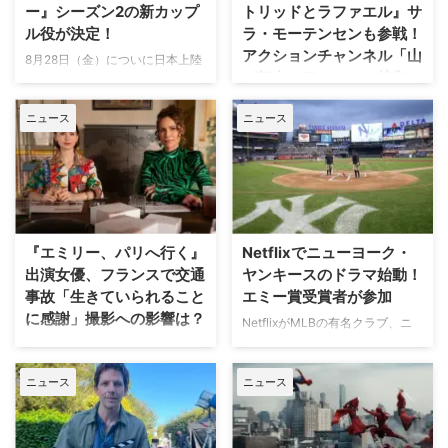
ー』シーズン2の新カップ
トリッドとラファエル』サ
ル役が決定！
ラ・モーテンセンも参戦！
アクションチャンネル「山
8月28日（金）についに日本上陸
が舞台のアクション特集」
を果たす話題のドラマ『ヒーテッ
放送
ド・ライバルリー』。そのシーズ
ニュース
ニュース
ン2の新カップル役が分かった。
日本で唯一のアクション海外ドラ
米Deadlineが報じている。 シー
マ専門チャンネル「アクションチ
ズン1の主要カップルも引き続き
ャンネル」にて、8月11日の山の
出演 『ヒーテッド・ライバルリ
日に合わせた特別編成「山が舞台
ー』はカナダの作家レイチェル・
のアクション特集」が放送され
リードによるベストセラー小説
る。 8月11日「山の日」に注目の
「Game Changers」シリーズを
山岳アクション2作品を特別編成
『エミリー、パリへ行く』
Netflixでニューヨーク・
原作とする。シーズン1は小説シ
今回の特集では、米陸軍特殊部隊
出演女優、フランスで交通
ヤンキースのドラマ始動！
リーズ第2作「Heated Rivalry」
出身の保安官が山岳地帯の町で起
事故「生きていられること
エミー賞受賞者が参加
をもとに、氷上で最大のライバル
きる難事件に挑む全米大ヒット作
に感謝」撮影への影響は？
として火花を散らす二人のスター
NetflixがMLBの有名クラブ、ニ
『ブルーリッジ 山岳捜査網』が
選手、カナダ代表のシェーン・ホ
ューヨーク・ヤンキースを題材に
人気Netflixドラマ『エミリー、パ
独占日本初放送。さらに、元特殊
ランダーとロシア出身のイリヤ …
した新作ドラマシリーズの開発を
リへ行く』第6シーズンに出演す
部隊員の父親が娘を守るために大
ニュース
ニュース
進めている。米Varietyが報じ
るイギリス人女優のミニー・ドラ
自然を駆け巡るフランス発の話題
た。 『オザークへようこそ』ジ
イヴァーが、フランスでの撮影休
作『デビルズ・リープ～娘を守
ェイソン・ベイトマンも関与
止期間中に深刻な自動車事故に遭
れ！最強の親父』が一挙放送され
Netflixは、今年3月のMLB開幕戦
っていたことが分かった。 生き
る。雄大な自然の中で繰り広 …