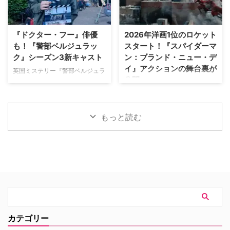
をライヴ配信したのを皮切りに、
ていられることに心から感謝 ミ
7月のホームランダービーもリリ
ニーは過去8週間にわたり、
ースするなど、MLBとの関係性
Instagram上で「パリ近況報告」
『ドクター・フー』俳優
2026年洋画1位のロケット
を深めている。この協力関係は
と題した動画シリーズを投稿。最
も！『警部ベルジュラッ
スタート！『スパイダーマ
2028年まで続く予定だ。今月中
終シーズンの撮影で滞在していた
ク』シーズン3新キャスト
ン：ブランド・ニュー・デ
旬に行われるフィールド・オブ・
パリでの日常をファンに届けてい
イ』アクションの舞台裏が
ドリームス（映画『フィールド・
た。しかし8月6日（木）早朝、
英国ミステリー『警部ベルジュラ
公開
オブ・ドリームス』の舞台となっ
首にネックサポーターを装着して
ック』シーズン3の撮影が始まっ
たアイオワ州のとうもろこし畑の
ベッドに横たわる姿で最新動画を
ている。また、4人のキャストが
トム・ホランド演じるスパイダー
中にある球 …
公開。「パリの最新情報だけど、
新たに加わることも明らかになっ
マンの新たな物語を描く映画『ス
実はロンドンに戻っ …
た。英BBCなど複数のメディアが
パイダーマン：ブランド・ニュ
もっと読む
伝えている。 これまでで最も衝
ー・デイ』が大ヒット上映中だ。
撃的な事件に巻き込まれるベルジ
公開初日の興行収入は5億6,000
ュラック 1981年から1991年にか
万円を超え、2026年公開の洋画
けて英BBCで放送されたジョン・
ナンバーワンを記録。このたび、
ネトルズ主演ドラマ
主演のトム・ホランド自らが臨場
『Bergerac（原題）』をリブー
感あふれるアクションシーン撮影
トした本作。イギリス海峡に浮か
の裏側を明かす特別映像が公開さ
ぶジャージー島を舞台に、警部の
れた。 世界中で大ヒットを記
ジム・ベルジュラックが事件に挑
録！ 映画史に残る快挙を達成 ソ
む人気シリーズだ。本国イギリス
ニー・ピクチャーズ配給、トム・
カテゴリー
で2025年にシーズン1（『警部ベ
ホランド演じるピーター・パーカ