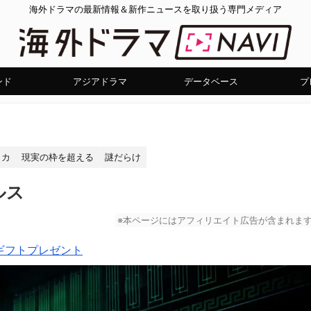
海外ドラマの最新情報＆新作ニュースを取り扱う専門メディア
ンド
アジアドラマ
データベース
プ
リカ
現実の枠を超える
謎だらけ
ルス
※本ページにはアフィリエイト広告が含まれま