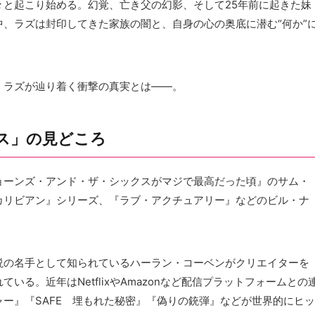
と起こり始める。幻覚、亡き父の幻影、そして25年前に起きた妹
、ラズは封印してきた家族の闇と、自身の心の奥底に潜む“何か”
、ラズが辿り着く衝撃の真実とは――。
ス」の見どころ
ョーンズ・アンド・ザ・シックスがマジで最高だった頃』のサム・
カリビアン』シリーズ、『ラブ・アクチュアリー』などのビル・ナ
説の名手として知られているハーラン・コーベンがクリエイターを
る。近年はNetflixやAmazonなど配信プラットフォームとの
ー』『SAFE 埋もれた秘密』『偽りの銃弾』などが世界的にヒッ