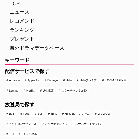
ィアクションだ。アメリカ海軍 …
ないクライムドキュメンタリーを
TOP
配信する …
ニュース
レコメンド
ランキング
プレゼント
海外ドラマデータベース
キーワード
配信サービスで探す
Amazon
Apple TV
Disney+
Hulu
Huluプレミア
J:COM STREAM
Lemino
Netflix
U-NEXT
スターチャンネルEX
放送局で探す
BS11
FOXチャンネル
NHK
NHK BSプレミアム
WOWOW
アクションチャンネル
スターチャンネル
スーパー！ドラマTV
ミステリーチャンネル