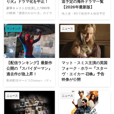
り火』ドラマ化を中止！
送予定の海外ドラマ一覧
【2026年最新版】
豪華キャストが出演した1990年
の映画『虚栄のかがり火』のドラ
地上波・BSで放送中＆放送予定
マ化がApple TVで進められてい
の海外ドラマを一挙ご紹介。（随
たが、頓挫したことが明らかにな
時更新） NHK・NHK BSで放送
った。米Deadlineが報じてい
ランキング
ニュース
中＆放送予定の海外ドラマ 海外
る。 鬼門らしく一筋縄ではいか
ドラマ『DOC（ドック） あす
ず 原作は、1987年に出版された
へのカルテ』 NHK BSプレミアム
トム・ウルフのベストセラー小説
4K｜毎週（木） 17：00～ イタ
「虚栄の篝火」。1980年代のニ
リア発！ 12年間の記憶を失った
ューヨークの上流社会を辛辣に風
エリート医師の物語。 原作 ピエ
刺した作品だ。ウォール街で台頭
ルダンテ・ピッチョーニ キャス
【配信ランキング】最新作
マット・スミス主演の英国
したトレーダーたち、その華奢な
ト ルカ・アルジェンテーロ、マ
公開の『スパイダーマン』
フォーク・ホラー『スター
妻や愛人、そして富裕層が住むマ
ティルデ・ジョリ、サラ・ラッザ
過去作が急上昇！
ヴ・エイカー 召喚』予告
ンハッタンと周辺の貧困な地区と
ーロ ほか ≫≫『DOC（ドッ
映像が公開
の間にくすぶる人種間の緊張を描
ク）3 あすへのカルテ』詳細 海
動画配信サービスDisney+（ディ
く。人種間の対立を煽って全国的
外ドラマ『DOC（ドック）3 あ
ズニープラス）で配信中の作品人
英国ヨークシャー地方を舞台に、
な名声を得た …
すへのカルテ』 総合｜毎週
気ランキングをご紹介する。 デ
土地の伝承と家族の崩壊を描くフ
（日） …
ニュース
ニュース
ィズニープラス人気ランキング
ォーク・ホラー映画『スターヴ・
TOP10【2026年8月7日】 ディズ
エイカー 召喚』。公開に先駆け
ニープラス本日のTOP10は下記
て、不穏な空気が漂う日本版予告
の通り（2026年8月7日時点）。
映像と、英国らしい曇天の世界観