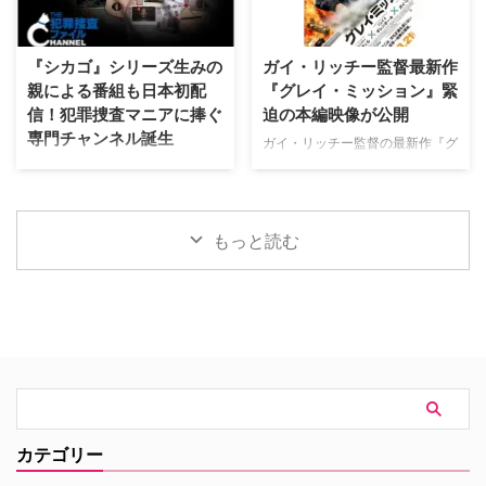
スパイダーマン：ノー・ウェイ・
が印象的な場面写真が一挙に公開
ホーム 殺し屋たちの店 スパイダ
された。 土地に眠る伝承と家族
ーマン：ホームカミング 私がビ
の崩壊を描く、静謐なるフォー
『シカゴ』シリーズ生みの
ガイ・リッチー監督最新作
ーバーになる時 スパイダーマ
ク・ホラー リチャードとジュリ
親による番組も日本初配
『グレイ・ミッション』緊
ン：ファー・フロム・ホーム ア
エット夫妻が最近移り住んだ英国
信！犯罪捜査マニアに捧ぐ
迫の本編映像が公開
ベンジャーズ／エンドゲーム ア
ヨークシャー地方の人里離れた
専門チャンネル誕生
ベンジャーズ／インフィニティ・
「スターヴ・エイカー」は、家族
ガイ・リッチー監督の最新作『グ
ウォー スター・ウォーズ：ビジ
に対して奇妙な力を及ぼしている
レイ・ミッション』がの公開に先
日本唯一のミステリードラマ専門
ョンズ／九人目のジェダイ King
ように思われる。ある日、彼らの
立ち、ジェイク・ギレンホールと
チャンネル「ミステリーチャンネ
& …
幼い息子オーウェンは喘息発作に
ヘンリー・カヴィルによるスタイ
ル」が、開局月である8月に展開
よって突然命を落としてしまう。
リッシュなアクションとユーモア
する新たなサービスとして、犯罪
もっと読む
そ …
が詰まった本編映像が公開され
捜査に特化した新たな専門チャン
た。さらに、著名人たちからの絶
ネル「THE 犯罪捜査ファイル・
賛コメントも到着した。 最強の
チャンネル」をスタート。 『ラ
二人が挑む成功率ゼロパーセント
イン・オブ・デューティ』キャス
の奪還計画！映画『グレイ・ミッ
トが贈る犯罪ドキュメンタリーも
ション』 『シャーロック・ホー
本チャンネルは、JCOM株式会社
ムズ』や『コードネーム
がAmazon Prime Videoで提供す
U.N.C.L.E.』で世界中の映画ファ
る新たなチャンネルパッケージサ
ンを熱狂させたガイ・リッチー監
ービス「プレミアTVパック」の
督の最新作は、最高にセクシーで
うちのチャンネルの一つで、人気
カテゴリー
最高に危険なノンストップ・バデ
の高い犯罪捜査ドラマや放送には