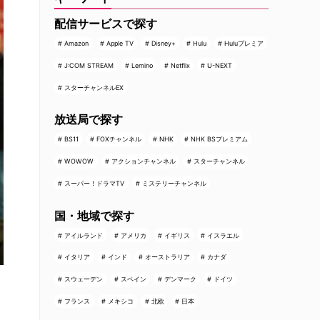
配信サービスで探す
Amazon
Apple TV
Disney+
Hulu
Huluプレミア
J:COM STREAM
Lemino
Netflix
U-NEXT
スターチャンネルEX
放送局で探す
BS11
FOXチャンネル
NHK
NHK BSプレミアム
WOWOW
アクションチャンネル
スターチャンネル
スーパー！ドラマTV
ミステリーチャンネル
国・地域で探す
アイルランド
アメリカ
イギリス
イスラエル
イタリア
インド
オーストラリア
カナダ
スウェーデン
スペイン
デンマーク
ドイツ
フランス
メキシコ
北欧
日本