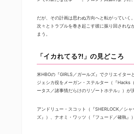
だが、その計画は思わぬ方向へと転がっていく
次々とトラブルを巻き起こす彼に振り回されな
まう。
「イカれてる?!」の見どころ
米HBOの『GIRLS／ガールズ』でクリエイ
ジェシカ役をメーガン・ステルター（『Hack
ータス／諸事情だらけのリゾートホテル』）が
アンドリュー・スコット（『SHERLOCK／
ズ』）、ナオミ・ワッツ（『フュード／確執』