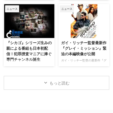
な名声を得た …
すへのカルテ』 総合｜毎週
気ランキングをご紹介する。 デ
土地の伝承と家族の崩壊を描くフ
（日） …
ニュース
ニュース
ィズニープラス人気ランキング
ォーク・ホラー映画『スターヴ・
TOP10【2026年8月7日】 ディズ
エイカー 召喚』。公開に先駆け
ニープラス本日のTOP10は下記
て、不穏な空気が漂う日本版予告
の通り（2026年8月7日時点）。
映像と、英国らしい曇天の世界観
スパイダーマン：ノー・ウェイ・
が印象的な場面写真が一挙に公開
ホーム 殺し屋たちの店 スパイダ
された。 土地に眠る伝承と家族
ーマン：ホームカミング 私がビ
の崩壊を描く、静謐なるフォー
『シカゴ』シリーズ生みの
ガイ・リッチー監督最新作
ーバーになる時 スパイダーマ
ク・ホラー リチャードとジュリ
親による番組も日本初配
『グレイ・ミッション』緊
ン：ファー・フロム・ホーム ア
エット夫妻が最近移り住んだ英国
信！犯罪捜査マニアに捧ぐ
迫の本編映像が公開
ベンジャーズ／エンドゲーム ア
ヨークシャー地方の人里離れた
専門チャンネル誕生
ベンジャーズ／インフィニティ・
「スターヴ・エイカー」は、家族
ガイ・リッチー監督の最新作『グ
ウォー スター・ウォーズ：ビジ
に対して奇妙な力を及ぼしている
レイ・ミッション』がの公開に先
日本唯一のミステリードラマ専門
ョンズ／九人目のジェダイ King
ように思われる。ある日、彼らの
立ち、ジェイク・ギレンホールと
チャンネル「ミステリーチャンネ
& …
幼い息子オーウェンは喘息発作に
ヘンリー・カヴィルによるスタイ
ル」が、開局月である8月に展開
よって突然命を落としてしまう。
リッシュなアクションとユーモア
する新たなサービスとして、犯罪
もっと読む
そ …
が詰まった本編映像が公開され
捜査に特化した新たな専門チャン
た。さらに、著名人たちからの絶
ネル「THE 犯罪捜査ファイル・
賛コメントも到着した。 最強の
チャンネル」をスタート。 『ラ
二人が挑む成功率ゼロパーセント
イン・オブ・デューティ』キャス
の奪還計画！映画『グレイ・ミッ
トが贈る犯罪ドキュメンタリーも
ション』 『シャーロック・ホー
本チャンネルは、JCOM株式会社