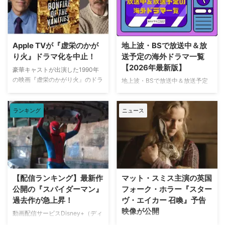
Apple TVが『虚栄のかが
地上波・BSで放送中＆放
り火』ドラマ化を中止！
送予定の海外ドラマ一覧
【2026年最新版】
豪華キャストが出演した1990年
の映画『虚栄のかがり火』のドラ
地上波・BSで放送中＆放送予定
マ化がApple TVで進められてい
の海外ドラマを一挙ご紹介。（随
たが、頓挫したことが明らかにな
時更新） NHK・NHK BSで放送
った。米Deadlineが報じてい
ランキング
ニュース
中＆放送予定の海外ドラマ 海外
る。 鬼門らしく一筋縄ではいか
ドラマ『DOC（ドック） あす
ず 原作は、1987年に出版された
へのカルテ』 NHK BSプレミアム
トム・ウルフのベストセラー小説
4K｜毎週（木） 17：00～ イタ
「虚栄の篝火」。1980年代のニ
リア発！ 12年間の記憶を失った
ューヨークの上流社会を辛辣に風
エリート医師の物語。 原作 ピエ
刺した作品だ。ウォール街で台頭
ルダンテ・ピッチョーニ キャス
【配信ランキング】最新作
マット・スミス主演の英国
したトレーダーたち、その華奢な
ト ルカ・アルジェンテーロ、マ
公開の『スパイダーマン』
フォーク・ホラー『スター
妻や愛人、そして富裕層が住むマ
ティルデ・ジョリ、サラ・ラッザ
過去作が急上昇！
ヴ・エイカー 召喚』予告
ンハッタンと周辺の貧困な地区と
ーロ ほか ≫≫『DOC（ドッ
映像が公開
の間にくすぶる人種間の緊張を描
ク）3 あすへのカルテ』詳細 海
動画配信サービスDisney+（ディ
く。人種間の対立を煽って全国的
外ドラマ『DOC（ドック）3 あ
ズニープラス）で配信中の作品人
英国ヨークシャー地方を舞台に、