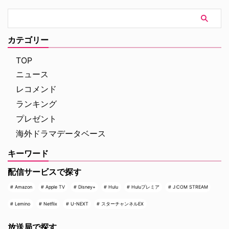
ムズ』や『コードネーム
がAmazon Prime Videoで提供す
U.N.C.L.E.』で世界中の映画ファ
る新たなチャンネルパッケージサ
ンを熱狂させたガイ・リッチー監
ービス「プレミアTVパック」の
督の最新作は、最高にセクシーで
うちのチャンネルの一つで、人気
カテゴリー
最高に危険なノンストップ・バデ
の高い犯罪捜査ドラマや放送には
ィアクションだ。アメリカ海軍 …
ないクライムドキュメンタリーを
TOP
配信する …
ニュース
レコメンド
ランキング
プレゼント
海外ドラマデータベース
キーワード
配信サービスで探す
Amazon
Apple TV
Disney+
Hulu
Huluプレミア
J:COM STREAM
Lemino
Netflix
U-NEXT
スターチャンネルEX
放送局で探す